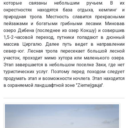
которые связаны небольшим ручьем. В их
окрестностях находятся база отдыха, кемпинг и
природная тропа. Местность славится прекрасными
пейзажами и богатыми грибными лесами. Миновав
озеро Дибена (последнее из озер Кокшу) и совершив
1,5-2-часовой переход, путники попадают в дюнный
массив Циргалю. Далее путь ведет в направлении
север-юг. Лесная тропа пересекает большой лесной
участок, проходит мимо хутора или маленького озера.
Этап завершается в небольшом поселке Заки, где нет
туристических услуг. Поэтому перед походом следует
продумать этап и возможности ночлега. Этап находится
в охраняемой ландшафтной зоне "Ziemeļgauja".