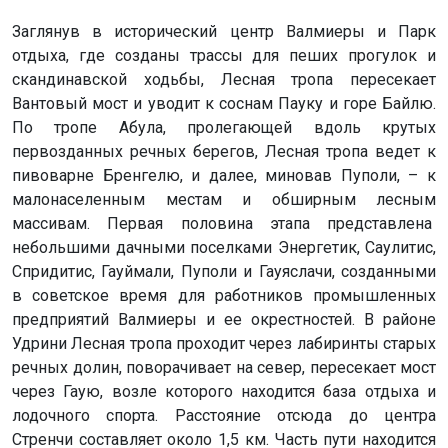
Заглянув в исторический центр Валмиеры и Парк
отдыха, где созданы трассы для пеших прогулок и
скандинавской ходьбы, Лесная тропа пересекает
Вантовый мост и уводит к соснам Пауку и горе Байлю.
По тропе Абула, пролегающей вдоль крутых
первозданных речных берегов, Лесная тропа ведет к
пивоварне Бренгелю, и далее, миновав Пуполи, – к
малонаселенным местам и обширным лесным
массивам. Первая половина этапа представлена
небольшими дачными поселками Энергетик, Саулитис,
Спридитис, Гауймали, Пуполи и Гауяслачи, созданными
в советское время для работников промышленных
предприятий Валмиеры и ее окрестностей. В районе
Удрини Лесная тропа проходит через лабиринты старых
речных долин, поворачивает на север, пересекает мост
через Гаую, возле которого находится база отдыха и
лодочного спорта. Расстояние отсюда до центра
Стренчи составляет около 1,5 км. Часть пути находится