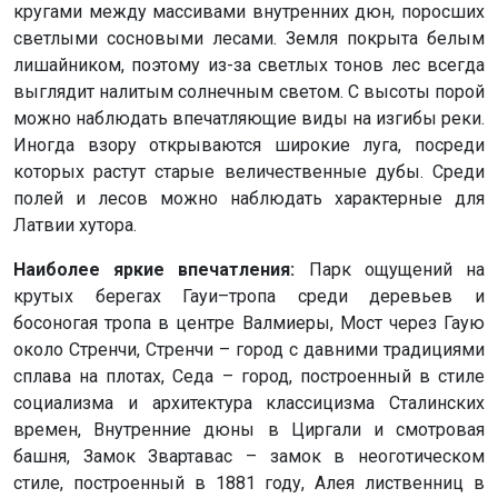
кругами между массивами внутренних дюн, поросших
светлыми сосновыми лесами. Земля покрыта белым
лишайником, поэтому из-за светлых тонов лес всегда
выглядит налитым солнечным светом. С высоты порой
можно наблюдать впечатляющие виды на изгибы реки.
Иногда взору открываются широкие луга, посреди
которых растут старые величественные дубы. Среди
полей и лесов можно наблюдать характерные для
Латвии хутора.
Наиболее яркие впечатления:
Парк ощущений на
крутых берегах Гауи–тропа среди деревьев и
босоногая тропа в центре Валмиеры, Мост через Гаую
около Стренчи, Стренчи – город с давними традициями
сплава на плотах, Седа – город, построенный в стиле
социализма и архитектура классицизма Сталинских
времен, Внутренние дюны в Циргали и смотровая
башня, Замок Звартавас – замок в неоготическом
стиле, построенный в 1881 году, Алея лиственниц в