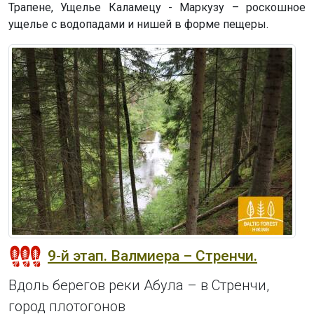
Трапене, Ущелье Каламецу - Маркузу – роскошное
ущелье с водопадами и нишей в форме пещеры.
9-й этап. Валмиера – Стренчи.
Вдоль берегов реки Абула – в Стренчи,
город плотогонов