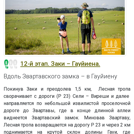
12-й этап. Заки – Гауйиена.
Вдоль Звартавского замка – в Гауйиену
Покинув Заки и преодолев 1,5 км, Лесная тропа
сворачивает с дороги (P 23) Сели – Виреши и далее
направляется по небольшой извилистой проселочной
дороге до Звартавы, где в конце длинной аллеи
виднеется Звартавский замок. Миновав Звартаву,
Лесная тропа возвращается на дорогу P 23 и через 2 км
поднимается на крутой склон долины Гауи, где