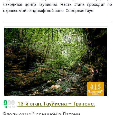
находится центр Гауйиены. Часть этапа проходит по
охраняемой ландшафтной зоне Северная Гауя.
13-й этап. Гауйиена – Трапене.
Вдоль самой длинной в Латвии