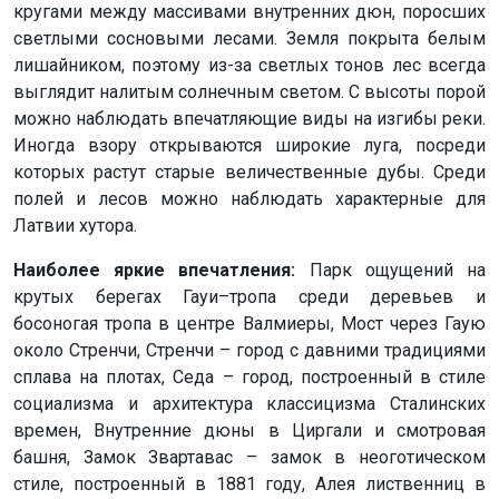
кругами между массивами внутренних дюн, поросших
светлыми сосновыми лесами. Земля покрыта белым
лишайником, поэтому из-за светлых тонов лес всегда
выглядит налитым солнечным светом. С высоты порой
можно наблюдать впечатляющие виды на изгибы реки.
Иногда взору открываются широкие луга, посреди
которых растут старые величественные дубы. Среди
полей и лесов можно наблюдать характерные для
Латвии хутора.
Наиболее яркие впечатления:
Парк ощущений на
крутых берегах Гауи–тропа среди деревьев и
босоногая тропа в центре Валмиеры, Мост через Гаую
около Стренчи, Стренчи – город с давними традициями
сплава на плотах, Седа – город, построенный в стиле
социализма и архитектура классицизма Сталинских
времен, Внутренние дюны в Циргали и смотровая
башня, Замок Звартавас – замок в неоготическом
стиле, построенный в 1881 году, Алея лиственниц в