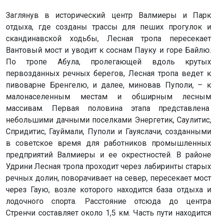
Заглянув в исторический центр Валмиеры и Парк
отдыха, где созданы трассы для пеших прогулок и
скандинавской ходьбы, Лесная тропа пересекает
Вантовый мост и уводит к соснам Пауку и горе Байлю.
По тропе Абула, пролегающей вдоль крутых
первозданных речных берегов, Лесная тропа ведет к
пивоварне Бренгелю, и далее, миновав Пуполи, – к
малонаселенным местам и обширным лесным
массивам. Первая половина этапа представлена
небольшими дачными поселками Энергетик, Саулитис,
Спридитис, Гауймали, Пуполи и Гауяслачи, созданными
в советское время для работников промышленных
предприятий Валмиеры и ее окрестностей. В районе
Удрини Лесная тропа проходит через лабиринты старых
речных долин, поворачивает на север, пересекает мост
через Гаую, возле которого находится база отдыха и
лодочного спорта. Расстояние отсюда до центра
Стренчи составляет около 1,5 км. Часть пути находится