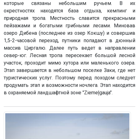
которые связаны небольшим ручьем. В их
окрестностях находятся база отдыха, кемпинг и
природная тропа. Местность славится прекрасными
пейзажами и богатыми грибными лесами. Миновав
озеро Дибена (последнее из озер Кокшу) и совершив
1,5-2-часовой переход, путники попадают в дюнный
массив Циргалю. Далее путь ведет в направлении
север-юг. Лесная тропа пересекает большой лесной
участок, проходит мимо хутора или маленького озера.
Этап завершается в небольшом поселке Заки, где нет
туристических услуг. Поэтому перед походом следует
продумать этап и возможности ночлега. Этап находится
в охраняемой ландшафтной зоне "Ziemeļgauja".