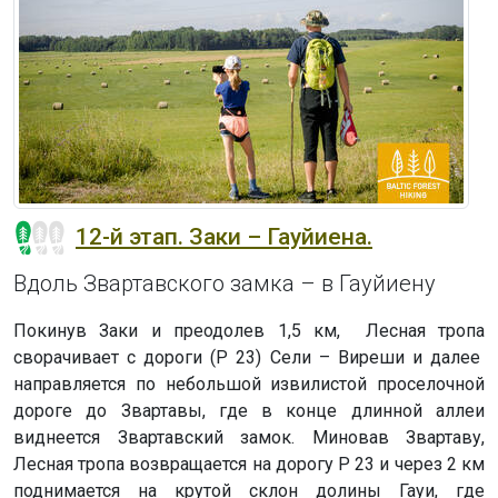
12-й этап. Заки – Гауйиена.
Вдоль Звартавского замка – в Гауйиену
Покинув Заки и преодолев 1,5 км, Лесная тропа
сворачивает с дороги (P 23) Сели – Виреши и далее
направляется по небольшой извилистой проселочной
дороге до Звартавы, где в конце длинной аллеи
виднеется Звартавский замок. Миновав Звартаву,
Лесная тропа возвращается на дорогу P 23 и через 2 км
поднимается на крутой склон долины Гауи, где