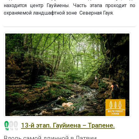
находится центр Гауйиены. Часть этапа проходит по
охраняемой ландшафтной зоне Северная Гауя.
13-й этап. Гауйиена – Трапене.
Вдоль самой длинной в Латвии