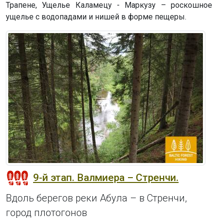
Трапене, Ущелье Каламецу - Маркузу – роскошное
ущелье с водопадами и нишей в форме пещеры.
9-й этап. Валмиера – Стренчи.
Вдоль берегов реки Абула – в Стренчи,
город плотогонов