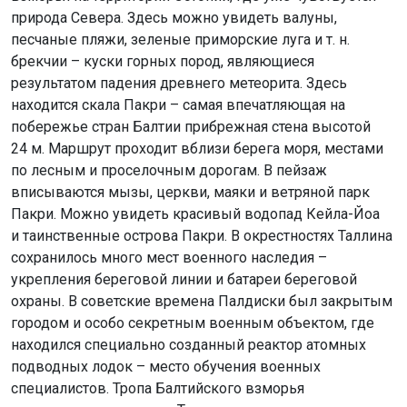
природа Севера. Здесь можно увидеть валуны,
песчаные пляжи, зеленые приморские луга и т. н.
брекчии – куски горных пород, являющиеся
результатом падения древнего метеорита. Здесь
находится скала Пакри – самая впечатляющая на
побережье стран Балтии прибрежная стена высотой
24 м. Маршрут проходит вблизи берега моря, местами
по лесным и проселочным дорогам. В пейзаж
вписываются мызы, церкви, маяки и ветряной парк
Пакри. Можно увидеть красивый водопад Кейла-Йоа
и таинственные острова Пакри. В окрестностях Таллина
сохранилось много мест военного наследия –
укрепления береговой линии и батареи береговой
охраны. В советские времена Палдиски был закрытым
городом и особо секретным военным объектом, где
находился специально созданный реактор атомных
подводных лодок – место обучения военных
специалистов. Тропа Балтийского взморья