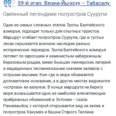
59-й этап. Вяэна-Йыэсуу – Табасалу.
Овеянный легендами полуостров Суурупи
Один из самых сложных этапов Тропы Балтийского
взморья, подходит только для опытных туристов.
Маршрут огибает полуостров Суурупи, где в густых
лесах скрывается военное наследие разных
исторических периодов. Тропа Балтийского взморья
петляет по заросшим и каменистым набережным,
березовым рощам, мимо бывших пионерских лагерей
и защищенных песчаниковыми скалами заливов с
острыми мысами. Кое-где в море обнажается
доломитовое основание, а в других местах виднеются
«острова» из валунов. В конце маршрута на берегу
моря возвышается одно из наиболее впечатляющих
прибрежных обнажений в Эстонии – скала
Раннамыйса, с которой открывается вид на залив и
полуостров Какумяэ и башни Старого Таллина.