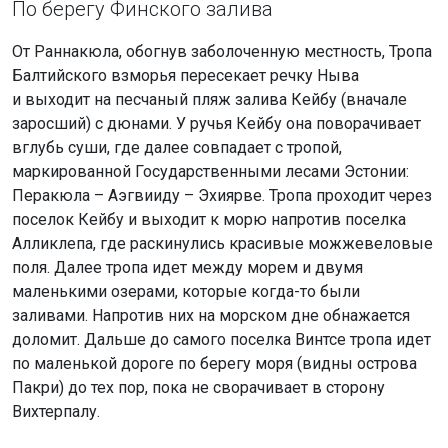
По берегу Финского залива
От Раннакюла, обогнув заболоченную местность, Тропа
Балтийского взморья пересекает речку Ныва
и выходит на песчаный пляж залива Кейбу (вначале
заросший) с дюнами. У ручья Кейбу она поворачивает
вглубь суши, где далее совпадает с тропой,
маркированной Государственными лесами Эстонии:
Перакюла – Аэгвииду – Эхиярве. Тропа проходит через
поселок Кейбу и выходит к морю напротив поселка
Алликлепа, где раскинулись красивые можжевеловые
поля. Далее тропа идет между морем и двумя
маленькими озерами, которые когда-то были
заливами. Напротив них на морском дне обнажается
доломит. Дальше до самого поселка Винтсе тропа идет
по маленькой дороге по берегу моря (видны острова
Пакри) до тех пор, пока не сворачивает в сторону
Вихтерпалу.