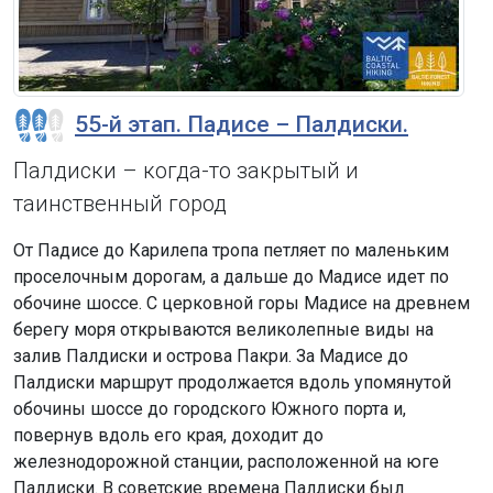
55-й этап. Падисе – Палдиски.
Палдиски – когда-то закрытый и
таинственный город
От Падисе до Карилепа тропа петляет по маленьким
проселочным дорогам, а дальше до Мадисе идет по
обочине шоссе. С церковной горы Мадисе на древнем
берегу моря открываются великолепные виды на
залив Палдиски и острова Пакри. За Мадисе до
Палдиски маршрут продолжается вдоль упомянутой
обочины шоссе до городского Южного порта и,
повернув вдоль его края, доходит до
железнодорожной станции, расположенной на юге
Палдиски. В советские времена Палдиски был