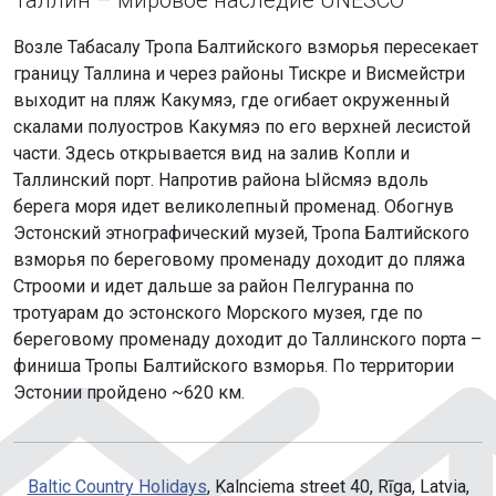
Таллин – мировое наследие UNESCO
Возле Табасалу Тропа Балтийского взморья пересекает
границу Таллина и через районы Тискре и Висмейстри
выходит на пляж Какумяэ, где огибает окруженный
скалами полуостров Какумяэ по его верхней лесистой
части. Здесь открывается вид на залив Копли и
Таллинский порт. Напротив района Ыйсмяэ вдоль
берега моря идет великолепный променад. Обогнув
Эстонский этнографический музей, Тропа Балтийского
взморья по береговому променаду доходит до пляжа
Строоми и идет дальше за район Пелгуранна по
тротуарам до эстонского Морского музея, где по
береговому променаду доходит до Таллинского порта –
финиша Тропы Балтийского взморья. По территории
Эстонии пройдено ~620 км.
Baltic Country Holidays
, Kalnciema street 40, Rīga, Latvia,