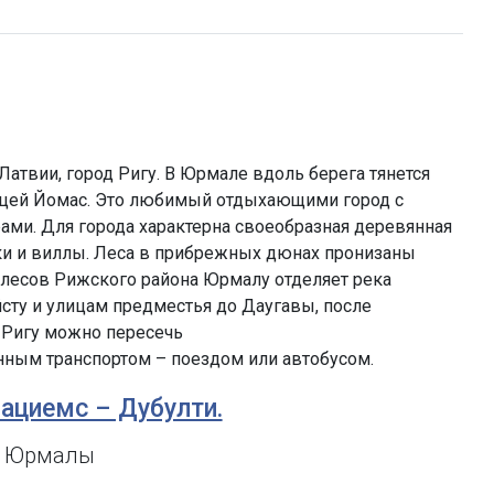
атвии, город Ригу. В Юрмале вдоль берега тянется
лицей Йомас. Это любимый отдыхающими город с
ами. Для города характерна своеобразная деревянная
яки и виллы. Леса в прибрежных дюнах пронизаны
т лесов Рижского района Юрмалу отделяет река
йсту и улицам предместья до Даугавы, после
 Ригу можно пересечь
нным транспортом – поездом или автобусом.
гациемс – Дубулти.
т Юрмалы