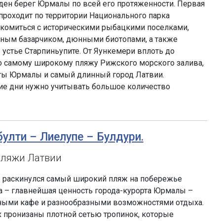
ден берег Юрмалы по всей его протяженности. Первая
 проходит по территории Национального парка
акомиться с историческими рыбацкими поселками,
бным базарчиком, дюнными биотопами, а также
 устье Старпиньупите. От Яункемери вплоть до
о самому широкому пляжу Рижского морского залива,
рты Юрмалы и самый длинный город Латвии.
ие дни нужно учитывать большое количество
булти – Лиелупе – Булдури.
пляжи Латвии
 раскинулся самый широкий пляж на побережье
а – главнейшая ценность города-курорта Юрмалы –
ыми кафе и разнообразными возможностями отдыха.
 пронизаны плотной сетью тропинок, которые