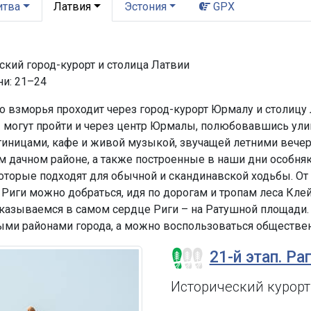
итва
Латвия
Эстония
GPX
кий город-курорт и столица Латвии
ни: 21–24
 взморья проходит через город-курорт Юрмалу и столицу Л
ы могут пройти и через центр Юрмалы, полюбовавшись у
иницами, кафе и живой музыкой, звучащей летними вечер
ом дачном районе, а также построенные в наши дни особн
которые подходят для обычной и скандинавской ходьбы. О
Риги можно добраться, идя по дорогам и тропам леса Кле
казываемся в самом сердце Риги – на Ратушной площади.
ыми районами города, а можно воспользоваться обществе
21-й этап. Ра
Исторический курор