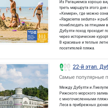
Из Рагациемса хорошо ви
треть маршрута этого дня
«Кемери», где можно озн
«Ragaciema sedums» и ры
понаблюдать за птицами в
Дубулти поход проходит п
через исторические куро
В красивые и теплые летн
посетителей пляжа.
22-й этап. Ду
Самые популярные 
Между Дубулти и Лиелупе
Рижского морского залив
с многочисленными пляжн
Леса в прибрежных дюнах