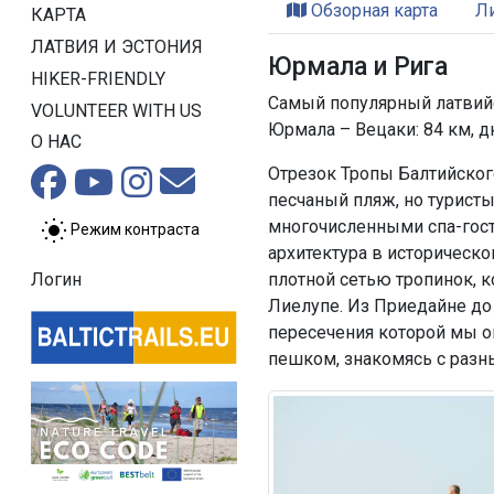
Обзорная карта
Л
КАРТА
ЛАТВИЯ И ЭСТОНИЯ
Юрмала и Рига
HIKER-FRIENDLY
Самый популярный латвийс
VOLUNTEER WITH US
Юрмала – Вецаки: 84 км, д
О НАС
Отрезок Тропы Балтийского
песчаный пляж, но турист
многочисленными спа-гост
Режим контраста
архитектура в историческ
плотной сетью тропинок, 
Логин
Лиелупе. Из Приедайне до 
пересечения которой мы о
пешком, знакомясь с разн