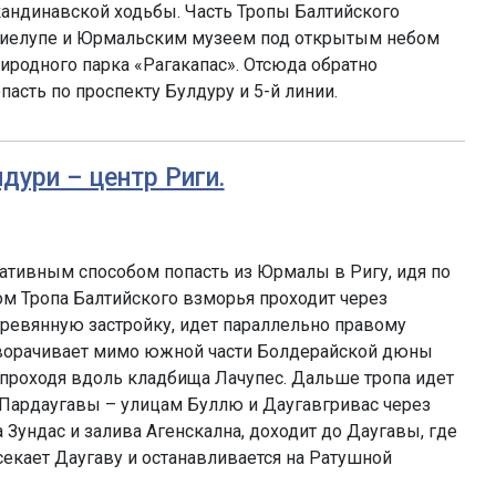
кандинавской ходьбы. Часть Тропы Балтийского
иелупе и Юрмальским музеем под открытым небом
риродного парка «Рагакапас». Отсюда обратно
асть по проспекту Булдуру и 5-й линии.
лдури – центр Риги.
ативным способом попасть из Юрмалы в Ригу, идя по
ом Тропа Балтийского взморья проходит через
ревянную застройку, идет параллельно правому
оворачивает мимо южной части Болдерайской дюны
, проходя вдоль кладбища Лачупес. Дальше тропа идет
 Пардаугавы – улицам Буллю и Даугавгривас через
Зундас и залива Агенскална, доходит до Даугавы, где
екает Даугаву и останавливается на Ратушной