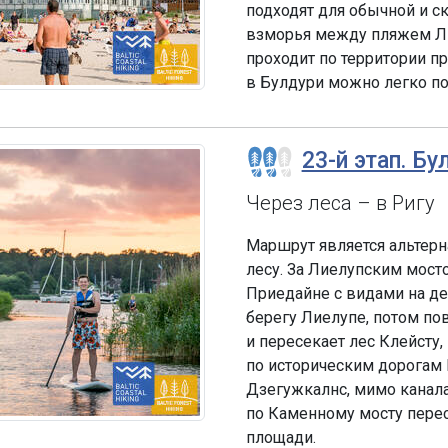
подходят для обычной и с
взморья между пляжем Л
проходит по территории п
в Булдури можно легко поп
23-й этап. Бу
Через леса – в Ригу
Маршрут является альтерн
лесу. За Лиелупским мост
Приедайне с видами на де
берегу Лиелупе, потом п
и пересекает лес Клейсту
по историческим дорогам
Дзегужкалнс, мимо канала 
по Каменному мосту перес
площади.