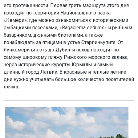
его протяженности. Первая треть маршрута этого дня
проходит по территории Национального парка
«Кемери», где можно ознакомиться с историческими
рыбацкими поселками, «Ragaciema sedums» и рыбным
базарчиком, дюнными биотопами, а также
понаблюдать за птицами в устье Старпиньупите. От
Яункемери вплоть до Дубулти поход проходит по
самому широкому пляжу Рижского морского залива,
через исторические курорты Юрмалы и самый
длинный город Латвии. В красивые и теплые летние
дни нужно учитывать большое количество посетителей
пляжа.