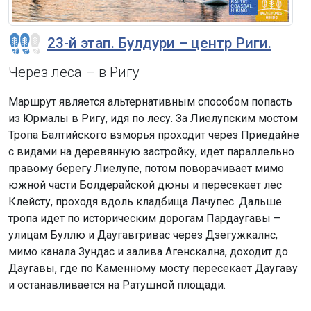
23-й этап. Булдури – центр Риги.
Через леса – в Ригу
Маршрут является альтернативным способом попасть
из Юрмалы в Ригу, идя по лесу. За Лиелупским мостом
Тропа Балтийского взморья проходит через Приедайне
с видами на деревянную застройку, идет параллельно
правому берегу Лиелупе, потом поворачивает мимо
южной части Болдерайской дюны и пересекает лес
Клейсту, проходя вдоль кладбища Лачупес. Дальше
тропа идет по историческим дорогам Пардаугавы –
улицам Буллю и Даугавгривас через Дзегужкалнс,
мимо канала Зундас и залива Агенскална, доходит до
Даугавы, где по Каменному мосту пересекает Даугаву
и останавливается на Ратушной площади.