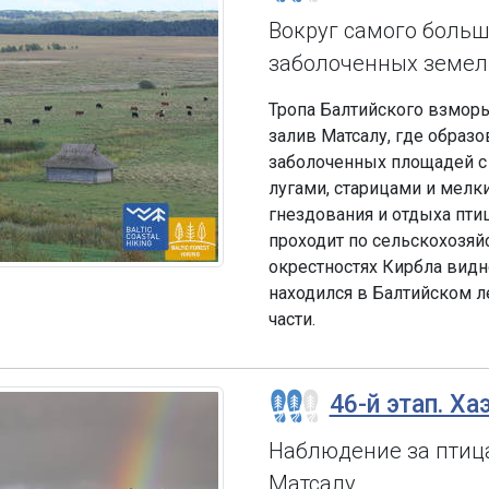
Вокруг самого больш
заболоченных земел
Тропа Балтийского взморь
залив Матсалу, где образ
заболоченных площадей 
лугами, старицами и мел
гнездования и отдыха пти
проходит по сельскохозя
окрестностях Кирбла видн
находился в Балтийском л
части.
46-й этап. Ха
Наблюдение за птиц
Матсалу