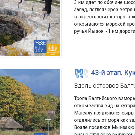
3 км идет по обочине шос
запад, петляя через ветря
в окрестностях которого 
открываются морской про
ручья Йыэоя ~1 км дороги
43-й этап. Ку
Вдоль островов Балт
Тропа Балтийского взморь
открывается вид на хутор
Матсалу появляются сырые
отделились от моря как за
Возле поселков Мыйзакюла
виднеются ярко выраженн