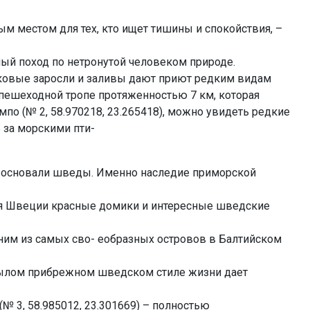
ым местом для тех, кто ищет тишины и спокойствия, –
ый поход по нетронутой человеком природе.
иковые заросли и заливы дают приют редким видам
о пешеходной тропе протяженностью 7 км, которая
по (№ 2, 58.970218, 23.265418), можно увидеть редкие
 за морскими пти-
е основали шведы. Именно наследие приморской
ля Швеции красные домики и интересные шведские
ним из самых сво- еобразных островов в Балтийском
ылом прибрежном шведском стиле жизни дает
(№ 3, 58.985012, 23.301669) – полностью