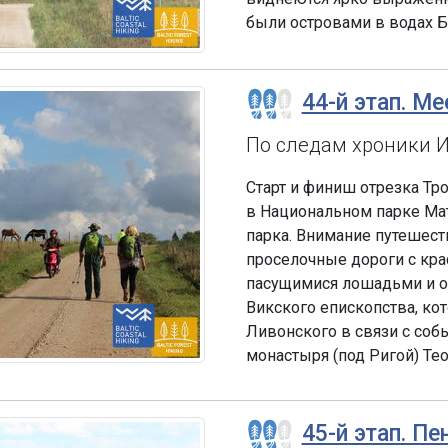
были островами в водах Б
44-й этап. Ме
По следам хроники Ин
Старт и финиш отрезка Тр
в Национальном парке Мат
парка. Внимание путешест
проселочные дороги с кр
пасущимися лошадьми и ов
Викского епископства, ко
Ливонского в связи с соб
монастыря (под Ригой) Те
45-й этап. П