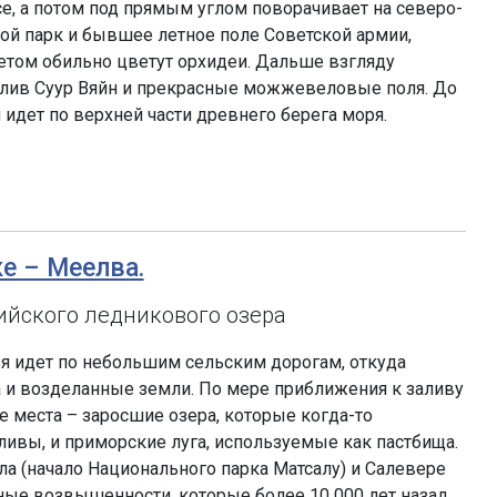
се, а потом под прямым углом поворачивает на северо-
ной парк и бывшее летное поле Советской армии,
летом обильно цветут орхидеи. Дальше взгляду
лив Суур Вяйн и прекрасные можжевеловые поля. До
 идет по верхней части древнего берега моря.
ке – Меелва.
ийского ледникового озера
я идет по небольшим сельским дорогам, откуда
а и возделанные земли. По мере приближения к заливу
 места – заросшие озера, которые когда-то
ливы, и приморские луга, используемые как пастбища.
 (начало Национального парка Матсалу) и Салевере
ые возвышенности, которые более 10 000 лет назад