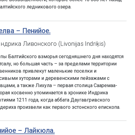
алтийского ледникового озера.
елва – Пенийое.
дрика Ливонского (Livonijas Indriķis)
опы Балтийского взморья сегодняшнего дня находятся
салу, но большая часть – за пределами территории
венников привлекут маленькие поселки и
асивыми хуторами и деревенскими пейзажами с
цами, а также Лихула – первая столица Сааремаа-
торая косвенно упоминается в хронике Индрика
ытиями 1211 года, когда аббата Даугавгривского
одериха произвели как первого эстонского епископа.
енийое – Лайкюла.