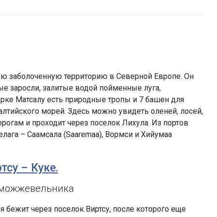
ую заболоченную территорию в Северной Европе. Он
ые заросли, залитые водой пойменные луга,
арке Матсалу есть природные тропы и 7 башен для
лтийского морей. Здесь можно увидеть оленей, лосей,
рогам и проходит через поселок Лихула. Из портов
лага – Саамсала (Saaremaa), Вормси и Хийумаа
ртсу – Куке.
 можжевельника
я бежит через поселок Виртсу, после которого еще