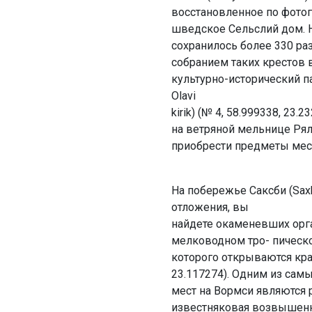
восстановленное по фото
шведское Сельслий дом. Н
сохранилось более 330 ра
собранием таких крестов 
культурно-исторический па
Olavi
kirik) (№ 4, 58.999338, 23
на ветряной мельнице Рялби
приобрести предметы мес
На побережье Саксби (Sax
отложения, вы
найдете окаменевших орг
мелководном тро- пическом 
которого открываются кра
23.117274). Одним из сам
мест на Вормси являются 
известняковая возвышенн