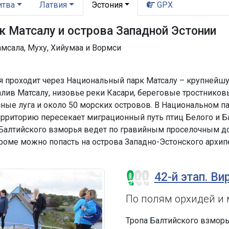
итва
Латвия
Эстония
GPX
к Матсалу и острова Западной Эстонии
амсала, Муху, Хийумаа и Вормси
я проходит через Национальный парк Матсалу – крупнейш
алив Матсалу, низовье реки Касари, береговые тростников
ные луга и около 50 морских островов. В Национальном п
ерриторию пересекает миграционный путь птиц Белого и Ба
а Балтийского взморья ведет по гравийным проселочным до
роме можно попасть на острова Западно-Эстонского архипе
42-й этап. Ви
По полям орхидей и
Тропа Балтийского взморь