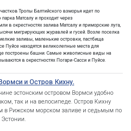
частков Тропы Балтийского взморья идет по
 парка Матсалу и проходит через
ли в окрестностях залива Матсалу и приморские луга,
тысячи мигрирующих журавлей и гусей. Возле поселка
 мелкие заливы, маленькие островки, пастбища
се Пуйсе находятся великолепные места для
где построены башни. Самые живописные виды на
рываются в окрестностях Погари-Сасси и Пуйсе.
 Вормси и Остров Кихну.
чине эстонским островом Вормси удобно
ком, так и на велосипеде. Остров Кихну
м в Рижском морском заливе и седьмым по
 Эстонии.