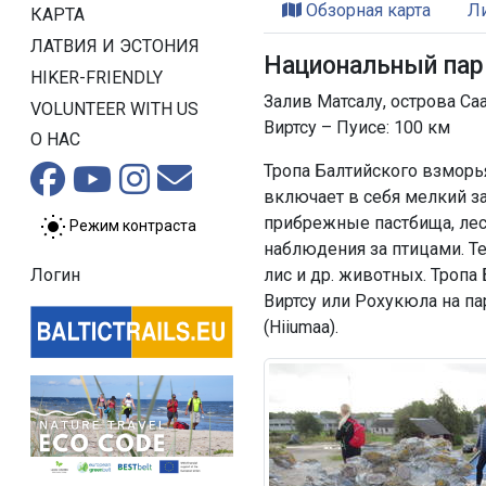
Обзорная карта
Л
КАРТА
ЛАТВИЯ И ЭСТОНИЯ
Национальный пар
HIKER-FRIENDLY
Залив Матсалу, острова Са
VOLUNTEER WITH US
Виртсу – Пуисе: 100 км
О НАС
Тропа Балтийского взморь
включает в себя мелкий з
прибрежные пастбища, лес
Режим контраста
наблюдения за птицами. Т
лис и др. животных. Троп
Логин
Виртсу или Рохукюла на па
(Hiiumaa).