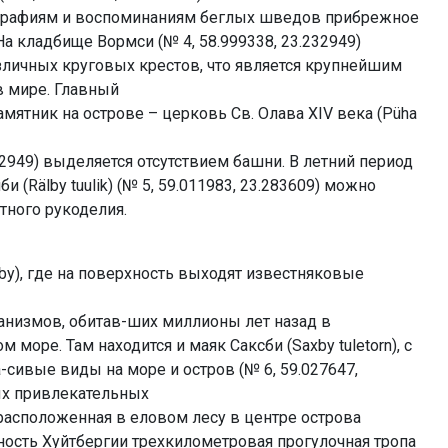
графиям и воспоминаниям беглых шведов прибрежное
а кладбище Вормси (№ 4, 58.999338, 23.232949)
зличных круговых крестов, что является крупнейшим
в мире. Главный
мятник на острове – церковь Св. Олава XIV века (Püha
.232949) выделяется отсутствием башни. В летний период
 (Rälby tuulik) (№ 5, 59.011983, 23.283609) можно
тного рукоделия.
by), где на поверхность выходят известняковые
анизмов, обитав-ших миллионы лет назад в
море. Там находится и маяк Саксби (Saxby tuletorn), с
-сивые виды на море и остров (№ 6, 59.027647,
ых привлекательных
расположенная в еловом лесу в центре острова
ость Хуйтбергии трехкилометровая прогулочная тропа