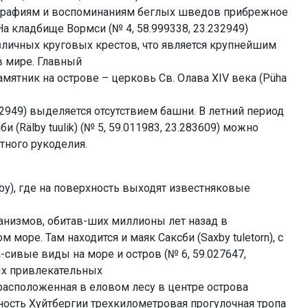
графиям и воспоминаниям беглых шведов прибрежное
а кладбище Вормси (№ 4, 58.999338, 23.232949)
зличных круговых крестов, что является крупнейшим
в мире. Главный
мятник на острове – церковь Св. Олава XIV века (Püha
.232949) выделяется отсутствием башни. В летний период
 (Rälby tuulik) (№ 5, 59.011983, 23.283609) можно
тного рукоделия.
by), где на поверхность выходят известняковые
анизмов, обитав-ших миллионы лет назад в
море. Там находится и маяк Саксби (Saxby tuletorn), с
-сивые виды на море и остров (№ 6, 59.027647,
ых привлекательных
расположенная в еловом лесу в центре острова
ость Хуйтбергии трехкилометровая прогулочная тропа