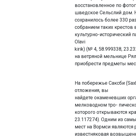
восстановленное по фото
шведское Сельслий дом. Н
сохранилось более 330 ра
собранием таких крестов 
культурно-исторический па
Olavi
kirik) (№ 4, 58.999338, 23
на ветряной мельнице Рялби
приобрести предметы мес
На побережье Саксби (Sax
отложения, вы
найдете окаменевших орг
мелководном тро- пическом 
которого открываются кра
23.117274). Одним из сам
мест на Вормси являются 
известняковая возвышенн