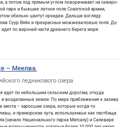
се, а потом под прямым углом поворачивает на северо-
ной парк и бывшее летное поле Советской армии,
летом обильно цветут орхидеи. Дальше взгляду
лив Суур Вяйн и прекрасные можжевеловые поля. До
 идет по верхней части древнего берега моря.
ке – Меелва.
ийского ледникового озера
я идет по небольшим сельским дорогам, откуда
а и возделанные земли. По мере приближения к заливу
 места – заросшие озера, которые когда-то
ливы, и приморские луга, используемые как пастбища.
 (начало Национального парка Матсалу) и Салевере
ые возвышенности, которые более 10 000 лет назад