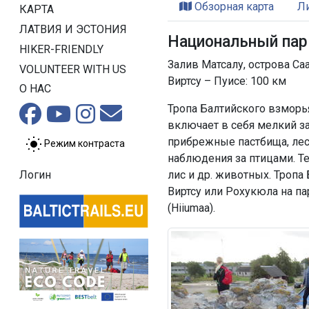
Обзорная карта
Л
КАРТА
ЛАТВИЯ И ЭСТОНИЯ
Национальный пар
HIKER-FRIENDLY
Залив Матсалу, острова Са
VOLUNTEER WITH US
Виртсу – Пуисе: 100 км
О НАС
Тропа Балтийского взморь
включает в себя мелкий з
прибрежные пастбища, лес
Режим контраста
наблюдения за птицами. Т
лис и др. животных. Троп
Логин
Виртсу или Рохукюла на па
(Hiiumaa).