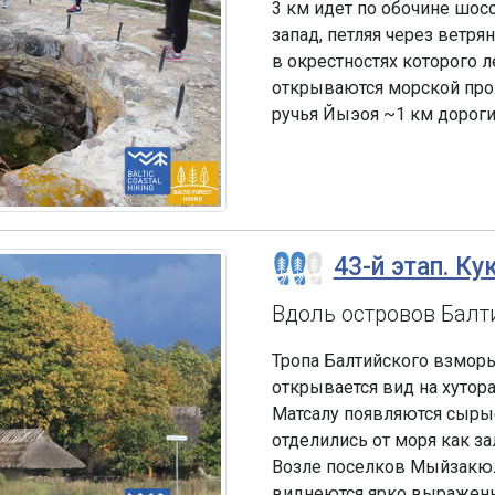
3 км идет по обочине шос
запад, петляя через ветря
в окрестностях которого 
открываются морской про
ручья Йыэоя ~1 км дороги
43-й этап. Ку
Вдоль островов Балт
Тропа Балтийского взморь
открывается вид на хутор
Матсалу появляются сырые
отделились от моря как за
Возле поселков Мыйзакюла
виднеются ярко выраженн