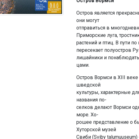
Остров Вормси
Остров является прекрасн
они могут
отправиться в многодневн
Приморские луга, тростн
растений и птиц. В пути п
пересекает полуостров Рум
лишайники и понаблюдать
цами.
Остров Вормси в XIII век
шведской
культуры, характерные д
названия по-
селков делают Вормси од
море. Хо-
рошее представление о б
Хуторской музей
Свиби (Sviby talumuuseum) 