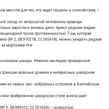
ым местом для тех, кто ищет тишины и спокойствия, –
ый поход по нетронутой человеком природе.
иковые заросли и заливы дают приют редким видам
о пешеходной тропе протяженностью 7 км, которая
по (№ 2, 58.970218, 23.265418), можно увидеть редкие
 за морскими пти-
е основали шведы. Именно наследие приморской
ля Швеции красные домики и интересные шведские
ним из самых сво- еобразных островов в Балтийском
ылом прибрежном шведском стиле жизни дает
(№ 3, 58.985012, 23.301669) – полностью