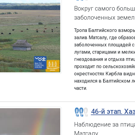
Вокруг самого больш
заболоченных земел
Тропа Балтийского взморь
залив Матсалу, где образ
заболоченных площадей 
лугами, старицами и мел
гнездования и отдыха пти
проходит по сельскохозя
окрестностях Кирбла видн
находился в Балтийском л
части.
46-й этап. Ха
Наблюдение за птиц
Матсалу