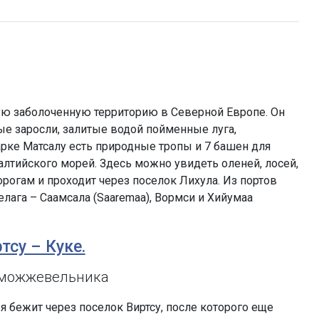
ую заболоченную территорию в Северной Европе. Он
ые заросли, залитые водой пойменные луга,
арке Матсалу есть природные тропы и 7 башен для
лтийского морей. Здесь можно увидеть оленей, лосей,
рогам и проходит через поселок Лихула. Из портов
лага – Саамсала (Saaremaa), Вормси и Хийумаа
ртсу – Куке.
 можжевельника
я бежит через поселок Виртсу, после которого еще