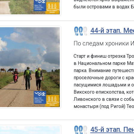
были островами в водах Б
44-й этап. Ме
По следам хроники Ин
Старт и финиш отрезка Тр
в Национальном парке Мат
парка. Внимание путешест
проселочные дороги с кр
пасущимися лошадьми и ов
Викского епископства, ко
Ливонского в связи с соб
монастыря (под Ригой) Те
45-й этап. П