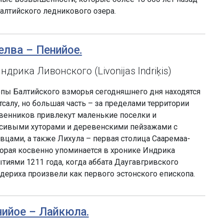
алтийского ледникового озера.
елва – Пенийое.
дрика Ливонского (Livonijas Indriķis)
опы Балтийского взморья сегодняшнего дня находятся
салу, но большая часть – за пределами территории
венников привлекут маленькие поселки и
асивыми хуторами и деревенскими пейзажами с
цами, а также Лихула – первая столица Сааремаа-
торая косвенно упоминается в хронике Индрика
ытиями 1211 года, когда аббата Даугавгривского
одериха произвели как первого эстонского епископа.
енийое – Лайкюла.