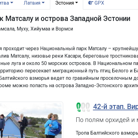
итва
Латвия
Эстония
GPX
к Матсалу и острова Западной Эстонии
амсала, Муху, Хийумаа и Вормси
я проходит через Национальный парк Матсалу – крупнейш
алив Матсалу, низовье реки Касари, береговые тростников
ные луга и около 50 морских островов. В Национальном п
ерриторию пересекает миграционный путь птиц Белого и Ба
а Балтийского взморья ведет по гравийным проселочным до
роме можно попасть на острова Западно-Эстонского архипе
42-й этап. Ви
По полям орхидей и
Тропа Балтийского взморь