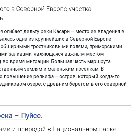
ого в Северной Европе участка
ь
я огибает дельту реки Касари – место ее впадения в
овалась одна из крупнейших в Северной Европе
с обширными тростниковыми полями, приморскими
кими заливами, являющаяся важным местом
ц во время миграции. Большая часть маршрута
йственным землям и маленьким поселкам. В
о повышение рельефа – остров, который когда-то
едниковом озере, с древним берегом в его северной
эска – Пуйсе.
ами и природой в Национальном парке