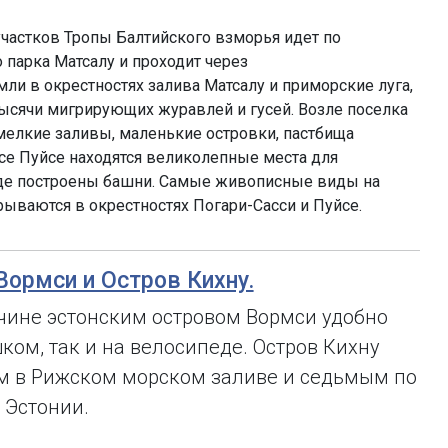
частков Тропы Балтийского взморья идет по
 парка Матсалу и проходит через
ли в окрестностях залива Матсалу и приморские луга,
тысячи мигрирующих журавлей и гусей. Возле поселка
 мелкие заливы, маленькие островки, пастбища
се Пуйсе находятся великолепные места для
где построены башни. Самые живописные виды на
рываются в окрестностях Погари-Сасси и Пуйсе.
 Вормси и Остров Кихну.
чине эстонским островом Вормси удобно
ком, так и на велосипеде. Остров Кихну
м в Рижском морском заливе и седьмым по
 Эстонии.