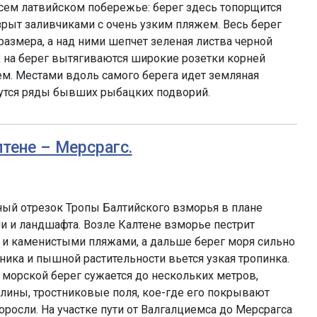
сем латвийском побережье: берег здесь топорщится
рыт заливчиками с очень узким пляжем. Весь берег
размера, а над ними шепчет зеленая листва черной
х на берег вытягиваются широкие розетки корней
м. Местами вдоль самого берега идет земляная
нутся ряды бывших рыбацких подворий.
лтене – Мерсрагс.
ый отрезок Тропы Балтийского взморья в плане
ии и ландшафта. Возле Калтене взморье пестрит
и каменистыми пляжами, а дальше берег моря сильно
ника и пышной растительности вьется узкая тропинка.
морской берег сужается до нескольких метров,
лины, тростниковые поля, кое-где его покрывают
сли. На участке пути от Валгалциемса до Мерсрагса