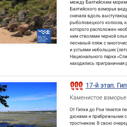
между Балтийским морем 
Балтийского взморья веду
сначала вдоль выступающ
рыболовецкого колхоза, к
которого расположен нео
ним стволами черной ольхи
песчаный пляж с многочи
и устьями небольших (лет
Национального парка «Сл
находились приграничная 
17-й этап. Ги
Каменистое взморье
От Гипки до Рои тянется 
дюнами и прибрежными со
тростником. В свою очере