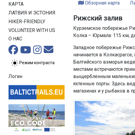
Обзорная карта
Л
КАРТА
ЛАТВИЯ И ЭСТОНИЯ
Рижский залив
HIKER-FRIENDLY
Курземское побережье Риж
VOLUNTEER WITH US
Колка – Юрмала: 115 км, д
О НАС
Западное побережье Рижск
начинается в Колкасрагсе,
Балтийского взморья веде
Режим контраста
местами встречаются примо
выщербленным маленькими
Логин
яхтенные порты. Здесь ве
магазинах и у рыбаков в 