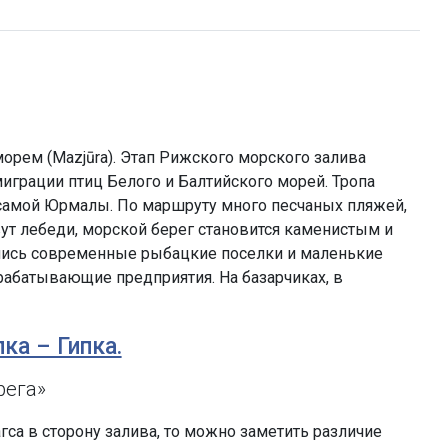
рем (Mazjūra). Этап Рижского морского залива
миграции птиц Белого и Балтийского морей. Тропа
 самой Юрмалы. По маршруту много песчаных пляжей,
вут лебеди, морской берег становится каменистым и
лись современные рыбацкие поселки и маленькие
абатывающие предприятия. На базарчиках, в
лка – Гипка.
рега»
гса в сторону залива, то можно заметить различие