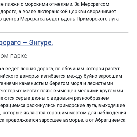
ые пляжи с морскими отмелями. За Мерсрагсом
дороге, а возле лютеранской церкви сворачивает
го центра Мерсрагса ведет вдоль Приморского луга.
рсрагс – Энгуре.
ном парке
а ведет лесная дорога, по обочинам которой растут
тийского взморья изгибается между буйно заросшим
стениями каменистым берегом моря и лесистыми
некоторых местах пляж вымощен мелкими круглыми
неются серые дюны с видовым разнообразием
 Берзциемса раскинулись приморские луга, выходящие
е, которые являются хорошим местом для наблюдения
са продолжается заросшее взморье, а от Абрагциемса