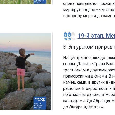
снова появляются песчан
маршрут продолжается по 
в сторону моря и до само
19-й этап. Ме
В Энгурском природ
Из центра поселка до пляж
сосны. Дальше Тропа Бал
тростником и другими ра
приморскими дюнами. В 
камешками, в других вид
растений. В окрестностях
по отмелям далеко в мор
за птицами. До Абрагцием
до Энгуре идет пляж.