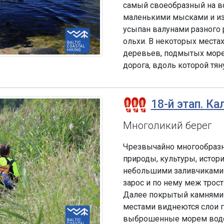
самый своеобразный на в
маленькими мысками и из
усыпан валунами разного 
ольхи. В некоторых места
деревьев, подмытых море
дорога, вдоль которой тя
18-й этап. Ка
Многоликий берег
Чрезвычайно многообразн
природы, культуры, истор
небольшими заливчиками 
зарос и по нему меж трост
Далее покрытый камнями 
местами виднеются слои г
выброшенные морем водоро