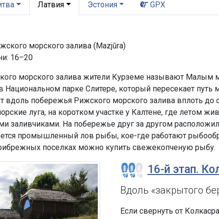
итва
Латвия
Эстония
GPX
ского морского залива (Mazjūra)
ни: 16–20
ого морского залива жители Курземе называют Малым мо
 в Национальном парке Слитере, который пересекает путь 
т вдоль побережья Рижского морского залива вплоть до
рские луга, на коротком участке у Калтене, где летом жи
 заливчиками. На побережье друг за другом расположи
дется промышленный лов рыбы, кое-где работают рыбообр
прибрежных поселках можно купить свежекопченую рыбу.
16-й этап. Ко
Вдоль «закрытого бе
Если свернуть от Колкасра