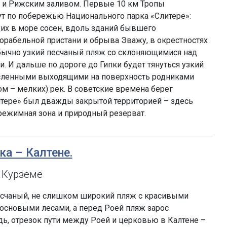
и Рижским заливом. Первые 10 км Тропы
т по побережью Национального парка «Слитере»:
их в море сосен, вдоль зданий бывшего
орабельной пристани и обрыва Эважу, в окрестностях
бычно узкий песчаный пляж со склоняющимися над
. И дальше по дороге до Гипки будет тянуться узкий
сленными выходящими на поверхность родниками
ом – мелких) рек. В советские времена берег
итере» был дважды закрытой территорией – здесь
режимная зона и природный резерват.
пка – Калтене.
 Курземе
песчаный, не слишком широкий пляж с красивыми
сновыми лесами, а перед Роей пляж зарос
дь, отрезок пути между Роей и церковью в Калтене –