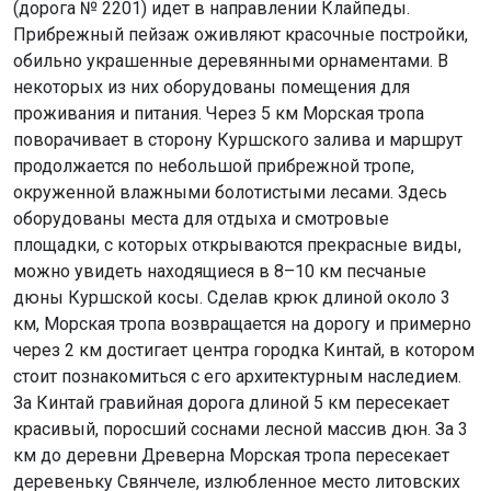
(дорога № 2201) идет в направлении Клайпеды.
Прибрежный пейзаж оживляют красочные постройки,
обильно украшенные деревянными орнаментами. В
некоторых из них оборудованы помещения для
проживания и питания. Через 5 км Морская тропа
поворачивает в сторону Куршского залива и маршрут
продолжается по небольшой прибрежной тропе,
окруженной влажными болотистыми лесами. Здесь
оборудованы места для отдыха и смотровые
площадки, с которых открываются прекрасные виды,
можно увидеть находящиеся в 8–10 км песчаные
дюны Куршской косы. Сделав крюк длиной около 3
км, Морская тропа возвращается на дорогу и примерно
через 2 км достигает центра городка Кинтай, в котором
стоит познакомиться с его архитектурным наследием.
За Кинтай гравийная дорога длиной 5 км пересекает
красивый, поросший соснами лесной массив дюн. За 3
км до деревни Древерна Морская тропа пересекает
деревеньку Свянчеле, излюбленное место литовских