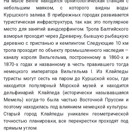
На мысе Венте находится орнитологическая станция с
небольшим маяком, с которого видны воды
Куршского залива. В прибрежных городах развивается
туристическая инфраструктура, так как это популярное
место для занятий виндсерфингом. Тропа Балтийского
взморья проходит через Древерну, бывшую рыбацкую
деревню с пристанью и кемпингом. Следующие 10 км
тропа проходит по объекту промышленного наследия —
каналу короля Вильгельма, построенному в 1860-х и
1870-х годах и названному в честь правившего тогда
немецкого императора Вильгельма I. Из Клайпеды
туристы могут сесть на паром до Куршской косы, где
находится популярный Морской музей. и находится
дельфинарий. Клайпеда (исторически называвшаяся
Мемель) когда-то была частью Восточной Пруссии и
поэтому находилась под влиянием немецкой культуры.
Старый город Клайпеды уникален геометрической
точностью планировки, все перекрестки проходят под
прямым углом.