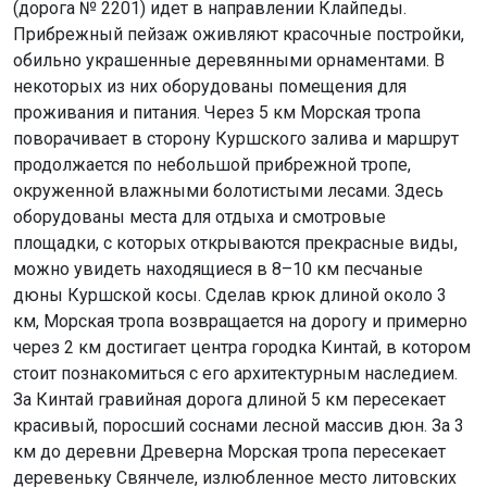
(дорога № 2201) идет в направлении Клайпеды.
Прибрежный пейзаж оживляют красочные постройки,
обильно украшенные деревянными орнаментами. В
некоторых из них оборудованы помещения для
проживания и питания. Через 5 км Морская тропа
поворачивает в сторону Куршского залива и маршрут
продолжается по небольшой прибрежной тропе,
окруженной влажными болотистыми лесами. Здесь
оборудованы места для отдыха и смотровые
площадки, с которых открываются прекрасные виды,
можно увидеть находящиеся в 8–10 км песчаные
дюны Куршской косы. Сделав крюк длиной около 3
км, Морская тропа возвращается на дорогу и примерно
через 2 км достигает центра городка Кинтай, в котором
стоит познакомиться с его архитектурным наследием.
За Кинтай гравийная дорога длиной 5 км пересекает
красивый, поросший соснами лесной массив дюн. За 3
км до деревни Древерна Морская тропа пересекает
деревеньку Свянчеле, излюбленное место литовских