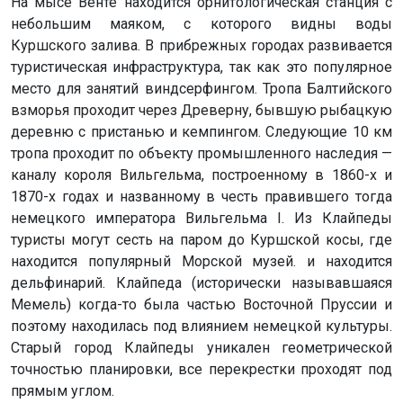
На мысе Венте находится орнитологическая станция с
небольшим маяком, с которого видны воды
Куршского залива. В прибрежных городах развивается
туристическая инфраструктура, так как это популярное
место для занятий виндсерфингом. Тропа Балтийского
взморья проходит через Древерну, бывшую рыбацкую
деревню с пристанью и кемпингом. Следующие 10 км
тропа проходит по объекту промышленного наследия —
каналу короля Вильгельма, построенному в 1860-х и
1870-х годах и названному в честь правившего тогда
немецкого императора Вильгельма I. Из Клайпеды
туристы могут сесть на паром до Куршской косы, где
находится популярный Морской музей. и находится
дельфинарий. Клайпеда (исторически называвшаяся
Мемель) когда-то была частью Восточной Пруссии и
поэтому находилась под влиянием немецкой культуры.
Старый город Клайпеды уникален геометрической
точностью планировки, все перекрестки проходят под
прямым углом.