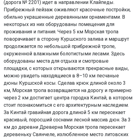
(дорога № 2201) идет в направлении Клайпеды.
Прибрежный пейзаж оживляют красочные постройки,
обильно украшенные деревянными орнаментами. В
некоторых из них оборудованы помещения для
проживания и питания. Через 5 км Морская тропа
поворачивает в сторону Куршского залива и маршрут
продолжается по небольшой прибрежной тропе,
окруженной влажными болотистыми лесами. Здесь
оборудованы места для отдыха и смотровые
площадки, с которых открываются прекрасные виды,
можно увидеть находящиеся в 8–10 км песчаные
дюны Куршской косы. Сделав крюк длиной около 3
км, Морская тропа возвращается на дорогу и примерно
через 2 км достигает центра городка Кинтай, в котором
стоит познакомиться с его архитектурным наследием.
За Кинтай гравийная дорога длиной 5 км пересекает
красивый, поросший соснами лесной массив дюн. За 3
км до деревни Древерна Морская тропа пересекает
деревеньку Свянчеле, излюбленное место литовских