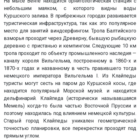
На мысе Венте находится орнитологическая станция с
небольшим маяком, с которого видны воды
Куршского залива. В прибрежных городах развивается
туристическая инфраструктура, так как это популярное
место для занятий виндсерфингом. Тропа Балтийского
взморья проходит через Древерну, бывшую рыбацкую
деревню с пристанью и кемпингом. Следующие 10 км
тропа проходит по объекту промышленного наследия —
каналу короля Вильгельма, построенному в 1860-х и
1870-х годах и названному в честь правившего тогда
немецкого императора Вильгельма I. Из Клайпеды
туристы могут сесть на паром до Куршской косы, где
находится популярный Морской музей. и находится
дельфинарий. Клайпеда (исторически называвшаяся
Мемель) когда-то была частью Восточной Пруссии и
поэтому находилась под влиянием немецкой культуры.
Старый город Клайпеды уникален геометрической
точностью планировки, все перекрестки проходят под
прямым углом.