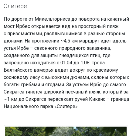
Слитере
По дороге от Микельторниса до поворота на канатный
мост Ирбес открывается вид на просторный пляж
с приземистыми, расплывшимися в разные стороны
дюнами. На протяжении ~4,5 км маршрут идет вдоль
устья Ирбе – сезонного природного заказника,
созданного для защиты гнездящихся птиц, где
запрещено находиться с 01.04 до 1.08. Тропа
Балтийского взморья ведет вокруг по красивому
сосновому лесу с высокими дюнами, склоны которых
богаты грибами и ягодами. За устьем Ирбе до самого
Сикрагса тянется широкий песчаный пляж, который за
~1 км до Сикрагса пересекает ручей Киканс – граница
Национального парка «Слитере».