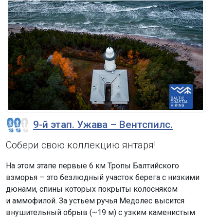
9-й этап. Ужава – Вентспилс.
Собери свою коллекцию янтаря!
На этом этапе первые 6 км Тропы Балтийского
взморья – это безлюдный участок берега с низкими
дюнами, спины которых покрыты колосняком
и аммофилой. За устьем ручья Медолес высится
внушительный обрыв (~19 м) с узким каменистым