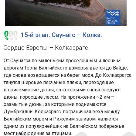
15-й этап. Саунагс – Колка.
Сердце Европы – Колкасрагс
От Саунагса по маленьким проселочным и лесным
дорогам Тропа Балтийского взморья вьется до Вайде,
где снова возвращается на берег моря. До Колкасрагса
тянутся широкие песчаные пляжи, переходящие
в приземистые дюны, за которыми снова следуют
дюны, поросшие лесом. На протяжении ~2 км –
размытые дюны, за которыми поднимаются
Думбркални. Колкасрагс, пограничная веха между
Балтийским морем и Рижским заливом, является
одним из популярнейших на Балтийском побережье
мест наблюдения за птицами.