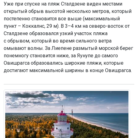
Уже при спуске на пляж Сталдзене виден местами
открытый обрыв высотой несколько метров, который
постепенно становится все выше (максимальный
пункт – Коккалнс, 29 м). В 3–4 км на северо-восток от
Сталдзене образовался узкий участок пляжа
с обрывом, который во время сильного ветра
омывают волны. За Лиепене размытый морской берег
понемногу становится ниже, за Яунупе до самого
Овишрагса образовались широкие пляжи, которые
достигают максимальной ширины в конце Овишрагса.