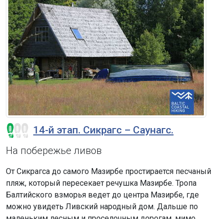
14-й этап. Сикрагс – Саунагс.
На побережье ливов
От Сикрагса до самого Мазирбе простирается песчаный
пляж, который пересекает речушка Мазирбе. Тропа
Балтийского взморья ведет до центра Мазирбе, где
можно увидеть Ливский народный дом. Дальше по
маленьким лесным и проселочным дорогам, мимо