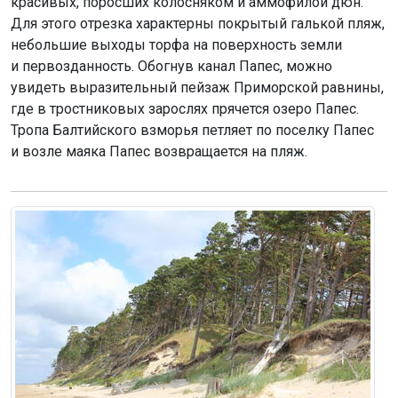
красивых, поросших колосняком и аммофилой дюн.
Для этого отрезка характерны покрытый галькой пляж,
небольшие выходы торфа на поверхность земли
и первозданность. Обогнув канал Папес, можно
увидеть выразительный пейзаж Приморской равнины,
где в тростниковых зарослях прячется озеро Папес.
Тропа Балтийского взморья петляет по поселку Папес
и возле маяка Папес возвращается на пляж.