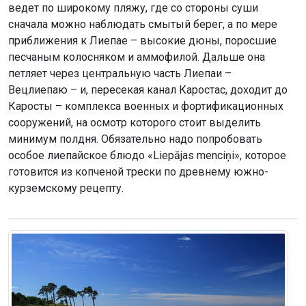
ведет по широкому пляжу, где со стороны суши
сначала можно наблюдать смытый берег, а по мере
приближения к Лиепае – высокие дюны, поросшие
песчаным колосняком и аммофилой. Дальше она
петляет через центральную часть Лиепаи –
Вецлиепаю – и, пересекая канал Каростас, доходит до
Каросты – комплекса военных и фортификационных
сооружений, на осмотр которого стоит выделить
минимум полдня. Обязательно надо попробовать
особое лиепайское блюдо «Liepājas menciņi», которое
готовится из копченой трески по древнему южно-
курземскому рецепту.