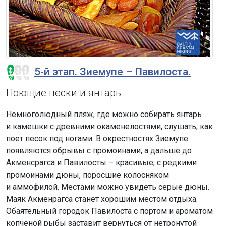
5-й этап. Зиемупе – Павилоста.
Поющие пески и янтарь
Немноголюдный пляж, где можно собирать янтарь
и камешки с древними окаменелостями, слушать, как
поет песок под ногами. В окрестностях Зиемупе
появляются обрывы с промоинами, а дальше до
Акменсрагса и Павилосты – красивые, с редкими
промоинами дюны, поросшие колосняком
и аммофилой. Местами можно увидеть серые дюны.
Маяк Акменрагса станет хорошим местом отдыха.
Обаятельный городок Павилоста с портом и ароматом
копченой рыбы заставит вернуться от нетронутой