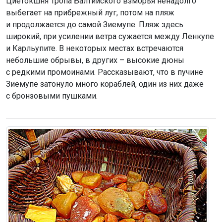
Циетокшня Тропа Балтийского взморья ненадолго
выбегает на прибрежный луг, потом на пляж
и продолжается до самой Зиемупе. Пляж здесь
широкий, при усилении ветра сужается между Ленкупе
и Карльупите. В некоторых местах встречаются
небольшие обрывы, в других – высокие дюны
с редкими промоинами. Рассказывают, что в пучине
Зиемупе затонуло много кораблей, один из них даже
с бронзовыми пушками.