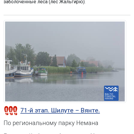
заболоченные леса (лес Жальгирю).
71-й этап. Шилуте – Вянте.
По региональному парку Немана