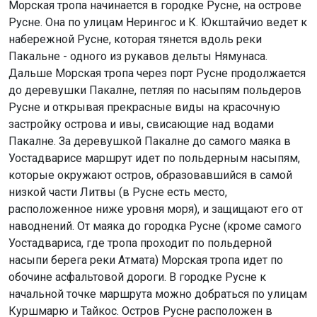
Морская тропа начинается в городке Русне, на острове
Русне. Она по улицам Нерингос и К. Юкштайчио ведет к
набережной Русне, которая тянется вдоль реки
Пакальне - одного из рукавов дельты Нямунаса.
Дальше Морская тропа через порт Русне продолжается
до деревушки Пакалне, петляя по насыпям польдеров
Русне и открывая прекрасные виды на красочную
застройку острова и ивы, свисающие над водами
Пакалне. За деревушкой Пакалне до самого маяка в
Уостадварисе маршрут идет по польдерным насыпям,
которые окружают остров, образовавшийся в самой
низкой части Литвы (в Русне есть место,
расположенное ниже уровня моря), и защищают его от
наводнений. От маяка до городка Русне (кроме самого
Уостадвариса, где тропа проходит по польдерной
насыпи берега реки Атмата) Морская тропа идет по
обочине асфальтовой дороги. В городке Русне к
начальной точке маршрута можно добраться по улицам
Куршмарю и Тайкос. Остров Русне расположен в