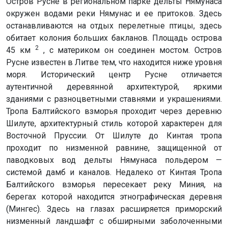
Остров Русне в региональном парке дельты Нямунаса
окружен водами реки Нямунас и ее притоков. Здесь
останавливаются на отдых перелетные птицы, здесь
обитает колония больших бакланов. Площадь острова
2
45 км
, с материком он соединен мостом. Остров
Русне известен в Литве тем, что находится ниже уровня
моря. Исторический центр Русне отличается
аутентичной деревянной архитектурой, яркими
зданиями с разноцветными ставнями и украшениями.
Тропа Балтийского взморья проходит через деревню
Шилуте, архитектурный стиль которой характерен для
Восточной Пруссии. От Шилуте до Кинтая тропа
проходит по низменной равнине, защищенной от
паводковых вод дельты Нямунаса польдером —
системой дамб и каналов. Недалеко от Кинтая Тропа
Балтийского взморья пересекает реку Миния, на
берегах которой находится этнографическая деревня
(Мингес). Здесь на глазах расширяется приморский
низменный ландшафт с обширными заболоченными