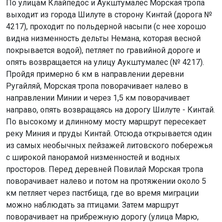
По улицам Клайпедос и Аукштумалес Морская тропа
выходит из города Шилуте в сторону Кинтай (дорога №
4217), проходит по польдерной насыпи (с нее хорошо
видна низменность дельты Немана, которая весной
покрывается водой), петляет по гравийной дороге и
опять возвращается на улицу Аукштумалес (№ 4217).
Пройдя примерно 6 км в направлении деревни
Ругайляй, Морская тропа поворачивает налево в
направлении Минии и через 1,5 км поворачивает
направо, опять возвращаясь на дорогу Шилуте - Кинтай.
По высокому и длинному мосту маршрут пересекает
реку Миния и пруды Кинтай. Отсюда открывается один
из самых необычных пейзажей литовского побережья
с широкой панорамой низменностей и водных
просторов. Перед деревней Повилай Морская тропа
поворачивает налево и потом на протяжении около 5
км петляет через пастбища, где во время миграции
можно наблюдать за птицами. Затем маршрут
поворачивает на прибрежную дорогу (улица Марю,