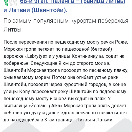
68-й этап. Паланга – граница Литвы
и Латвии (Швянтойи).
По самым популярным курортам побережья
Литвы
После пересечения по пешеходному мосту речки Раже,
Морская тропа петляет по пешеходной (беговой)
дорожке «Labrytys» и у улицы Контининку выходит на
побережье. Следующие 9 км до старого мола в
Швянтойи Морская тропа проходит по песчаному пляжу,
омываемому морем. Потом она огибает устье реки
Швянтойи, проходит через курортный городок, в конце
улицы Копу пересекает реку Швянтойи по подвесному
пешеходному мосту и снова выходит на пляж. У
святилища «Žemaičių Alka» Морская тропа опять делает
небольшую дугу и далее вдоль песчаного пляжа ведёт
до находящейся в 3 км границы Литвы и Латвии.