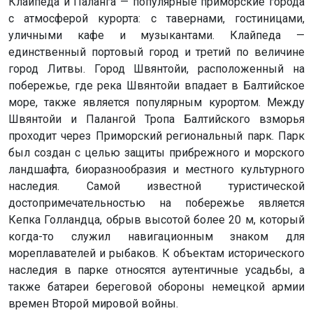
Клайпеда и Паланга — популярные приморские города
с атмосферой курорта: с тавернами, гостиницами,
уличными кафе и музыкантами. Клайпеда —
единственный портовый город и третий по величине
город Литвы. Город Швянтойи, расположенный на
побережье, где река Швянтойи впадает в Балтийское
море, также является популярным курортом. Между
Швянтойи и Палангой Тропа Балтийского взморья
проходит через Приморский региональный парк. Парк
был создан с целью защиты прибрежного и морского
ландшафта, биоразнообразия и местного культурного
наследия. Самой известной туристической
достопримечательностью на побережье является
Кепка Голландца, обрыв высотой более 20 м, который
когда-то служил навигационным знаком для
мореплавателей и рыбаков. К объектам исторического
наследия в парке относятся аутентичные усадьбы, а
также батареи береговой обороны немецкой армии
времен Второй мировой войны.