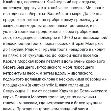
Клайпеды, пересекает Клайпедский парк отдыха,
железную дорогу и в южной части поселка Мелнраге
выходит на побережье Балтийского моря. Далее она
продолжает петлять по прибрежному променаду и
защищающим дюны деревянным тропинкам, и по
уютной тропинке продолжается через прибрежные
леса, находящиеся примерно в 10–20 м от пешеходной/
велосипедной тропы через посёлок Вторая Мелнраге
до Гируляй. Рядом с Гируляй тропа ненадолго выходит
на пляж, а от Кукулишкес до южной части посёлка
Каркле Морская тропа петляет вдоль очень красивого
берега бывшего Литоринского моря, поросшего
нетронутым лесом, а затем вдоль живописного,
подмытого волнами склона с несколькими обзорными
площадками (включая утёс Шляпа голландца).
Следующие 11 км от поселка Каркле до Ботанического
парка Паланги Морская тропа ведет по песчаным
галечным пляжам, где встречаются и более крупные
камни. Проходя по тропинкам западной части