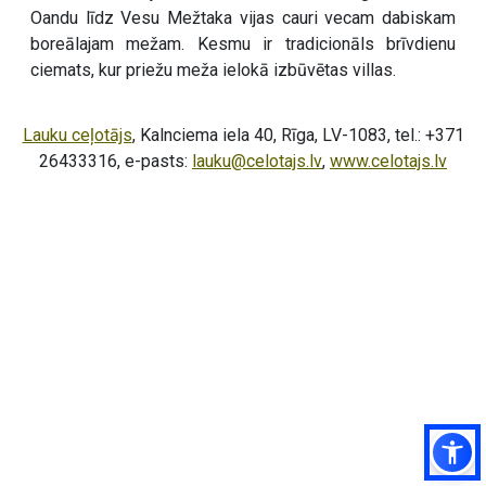
Oandu līdz Vesu Mežtaka vijas cauri vecam dabiskam
boreālajam mežam. Kesmu ir tradicionāls brīvdienu
ciemats, kur priežu meža ielokā izbūvētas villas.
Lauku ceļotājs
, Kalnciema iela 40, Rīga, LV-1083, tel.: +371
26433316, e-pasts:
lauku@celotajs.lv
,
www.celotajs.lv