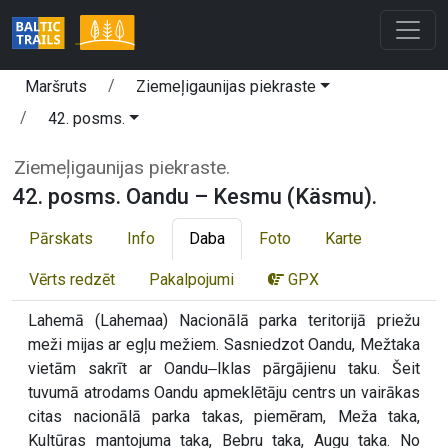
Maršruts
Ziemeļigaunijas piekraste
42. posms.
Ziemeļigaunijas piekraste.
42. posms. Oandu – Kesmu (Käsmu).
Pārskats
Info
Daba
Foto
Karte
Vērts redzēt
Pakalpojumi
GPX
Lahemā (Lahemaa) Nacionālā parka teritorijā priežu
meži mijas ar egļu mežiem. Sasniedzot Oandu, Mežtaka
vietām sakrīt ar Oandu‒Iklas pārgājienu taku. Šeit
tuvumā atrodams Oandu apmeklētāju centrs un vairākas
citas nacionālā parka takas, piemēram, Meža taka,
Kultūras mantojuma taka, Bebru taka, Augu taka. No