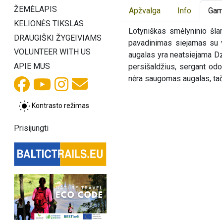
ŽEMĖLAPIS
Apžvalga
Info
Gam
KELIONĖS TIKSLAS
Lotyniškas smėlyninio šl
DRAUGIŠKI ŽYGEIVIAMS
pavadinimas siejamas su v
VOLUNTEER WITH US
augalas yra neatsiejama Dz
APIE MUS
persišaldžius, sergant odo
nėra saugomas augalas, tači
Kontrasto režimas
Prisijungti