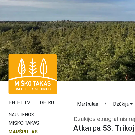
EN
ET
LV
LT
DE
RU
Maršrutas
Dzūkija
NAUJIENOS
Atkarpa 53. Trik
Dzūkijos etnografinis re
MIŠKO TAKAS
Atkarpa 53. Trikoj
MARŠRUTAS