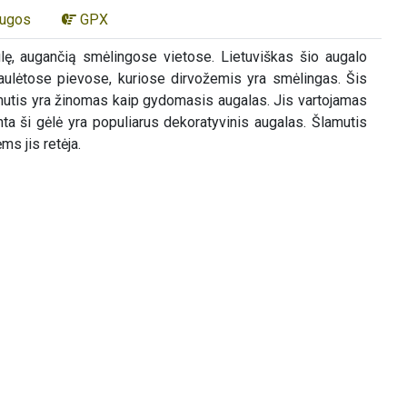
augos
GPX
ulę, augančią smėlingose vietose. Lietuviškas šio augalo
ulėtose pievose, kuriose dirvožemis yra smėlingas. Šis
lamutis yra žinomas kaip gydomasis augalas. Jis vartojamas
nta ši gėlė yra populiarus dekoratyvinis augalas. Šlamutis
s jis retėja.