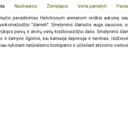
ta
Nuotraukos
Žemėlapis
Verta pamatyti
Pasl
amučio pavadinimas
Helichrysum arenarium
reiškia auksinę sa
eiksmažodžiu "šlamėti". Smėlyninis šlamutis auga sausose, sa
ūkijos pievų ir atvirų vietų kraštovaizdžio dalis. Smėlyninis š
s ir žarnyno ligomis, kai kamuoja depresija ir nerimas. Išdžiovi
au nykstant natūraliems biotopams ir užželiant atviroms vietovėm