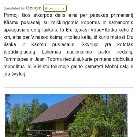
Show original
Pirmoji šios atkarpos dalis eina per pasakas primenantį
Käsmu pusiasalį su miškingomis kopomis ir samanomis
apaugusiais uolų laukais. Iš Eru tęsiasi Võsu–Kotka keliu 2
km, eina per Vihasoo kaimą ir toliau keliu, iš kurio matosi Eru
įlanka ir Käsmu pusiasalis. Skyriuje yra keletas
įspūdingiausių Lahemaa nacionalinio parko riedulių,
Tammispea ir Jaani-Tooma rieduliai, kurie primena didžiulius
monolitus. Iš Viinistu tolumoje galite pamatyti Mohni salą ir
jos švyturį.