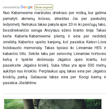
Show original
Nuo Kaberneeme maršrutas driekiasi per mišką, kur galima
pamatyti akmenų krūvas, atneštas čia per paskutinį
ledynmetį. Netrukus takas pakyla apie 20 m iki pėsčiųjų tako,
besidriekiančio senąja Ancylaus ežero kranto linija. Takas
kerta Kaberla-Kaberneeme plentą ir eina per nedidelį
smėlėtą Kaberlos upelio kanjoną, kol pasiekia Kalevi-Liiva
holokausto memorialą. Takas tęsiasi iki Linnamäe HES ir
kabančio tilto. Sekite taku per senovinę Linnamäe tvirtovės
kalvą ir tęskite dešiniuoju Jägalos upės krantu, kol
pasieksite Jägalos krioklį. Suka tiltas yra apie 500 metrų
aukštyn nuo krioklio. Perplaukus upę, takas eina per Jägalos
krioklių parką. Galiausiai takas eina per Koogi kaimą ir
pasiekia Jõelähtme.