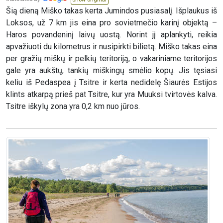
Šią dieną Miško takas kerta Jumindos pusiasalį. Išplaukus iš
Loksos, už 7 km jis eina pro sovietmečio karinį objektą –
Haros povandeninį laivų uostą. Norint jį aplankyti, reikia
apvažiuoti du kilometrus ir nusipirkti bilietą. Miško takas eina
per gražių miškų ir pelkių teritoriją, o vakariniame teritorijos
gale yra aukštų, tankių miškingų smėlio kopų. Jis tęsiasi
keliu iš Pedaspea į Tsitre ir kerta nedidelę Šiaurės Estijos
klints atkarpą prieš pat Tsitre, kur yra Muuksi tvirtovės kalva.
Tsitre iškylų zona yra 0,2 km nuo jūros.