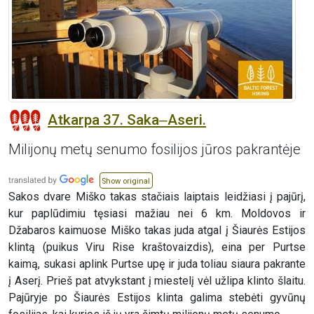
Atkarpa 37. Saka‒Aseri.
Milijonų metų senumo fosilijos jūros pakrantėje
Show original
Sakos dvare Miško takas stačiais laiptais leidžiasi į pajūrį,
kur paplūdimiu tęsiasi mažiau nei 6 km. Moldovos ir
Džabaros kaimuose Miško takas juda atgal į Šiaurės Estijos
klintą (puikus Viru Rise kraštovaizdis), eina per Purtse
kaimą, sukasi aplink Purtse upę ir juda toliau siaura pakrante
į Aserį. Prieš pat atvykstant į miestelį vėl užlipa klinto šlaitu.
Pajūryje po Šiaurės Estijos klinta galima stebėti gyvūnų