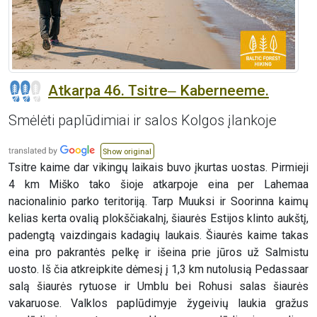
Atkarpa 46. Tsitre‒ Kaberneeme.
Smėlėti paplūdimiai ir salos Kolgos įlankoje
Show original
Tsitre kaime dar vikingų laikais buvo įkurtas uostas. Pirmieji
4 km Miško tako šioje atkarpoje eina per Lahemaa
nacionalinio parko teritoriją. Tarp Muuksi ir Soorinna kaimų
kelias kerta ovalią plokščiakalnį, šiaurės Estijos klinto aukštį,
padengtą vaizdingais kadagių laukais. Šiaurės kaime takas
eina pro pakrantės pelkę ir išeina prie jūros už Salmistu
uosto. Iš čia atkreipkite dėmesį į 1,3 km nutolusią Pedassaar
salą šiaurės rytuose ir Umblu bei Rohusi salas šiaurės
vakaruose. Valklos paplūdimyje žygeivių laukia gražus