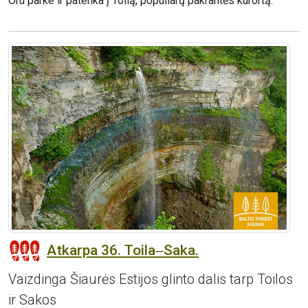
Oru parke ir patenka į Toilą, populiarų pakrantės kurortą.
Atkarpa 36. Toila‒Saka.
Vaizdinga Šiaurės Estijos glinto dalis tarp Toilos
ir Sakos