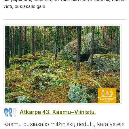
vietų pusiasalio gale.
Atkarpa 43. Käsmu‒Viinistu.
Käsmu pusiasalio milžiniškų riedulių karalystėje