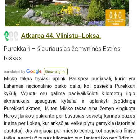
Atkarpa 44. Viinistu‒Loksa.
Purekkari – šiauriausias žemyninės Estijos
taškas
Show original
Miško takas tęsiasi aplink Pärispea pusiasalį, kuris yra
Lahemaa nacionalinio parko dalis, kol pasiekia Purekkari
kyšulį. Vėjuotu oru galima pasivaikščioti kilometrų ilgio
akmenukais apaugusiu kyšuliu ir aplankyti įspūdingą
Purekkari akmenį. Iš ten Miško takas eina žemyn vingiuota
Haros įlankos pakrante per buvusias sovietų karines bazes
ir eina per Loksą, kur anksčiau veikė plytų gamykla (istoriniai
pastatai). Jis vingiuoja per miesto centrą, kol pasiekia finišo
tašką, esantį už pusės kilometro nuo fantastiško paplūdimio.