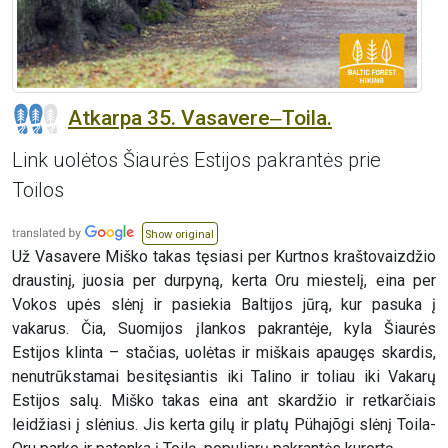
Atkarpa 35. Vasavere‒Toila.
Link uolėtos Šiaurės Estijos pakrantės prie
Toilos
Show original
Už Vasavere Miško takas tęsiasi per Kurtnos kraštovaizdžio
draustinį, juosia per durpyną, kerta Oru miestelį, eina per
Vokos upės slėnį ir pasiekia Baltijos jūrą, kur pasuka į
vakarus. Čia, Suomijos įlankos pakrantėje, kyla Šiaurės
Estijos klinta – stačias, uolėtas ir miškais apaugęs skardis,
nenutrūkstamai besitęsiantis iki Talino ir toliau iki Vakarų
Estijos salų. Miško takas eina ant skardžio ir retkarčiais
leidžiasi į slėnius. Jis kerta gilų ir platų Pühajõgi slėnį Toila-