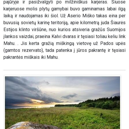
pajūryje ir pasižvalgyti po milžiniškus karjeras. Šiuose
karjeruose molis plytų gamybai buvo gaminamas labai ilgą
laiką ir naudojamas iki šiol. Už Aserio Miško takas eina per
buvusią sovietų karinę teritoriją, apie kilometrą juda Šiaurės
Estijos klinto viršūne, nuo kurios atsiveria gražūs Suomijos
įlankos vaizdai, praeina Kalvi dvaras ir tęsiasi toliau keliu link
Mahu. . Jis kerta gražią miškingą vietovę už Pados upės
(gamtos rezervato), tada patenka į jūros pakrantę ir tęsiasi
pakrantės miškais iki Mahu.