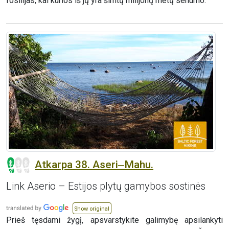
fosilijas, kai kurios iš jų yra šimtų milijonų metų senumo.
Atkarpa 38. Aseri‒Mahu.
Link Aserio – Estijos plytų gamybos sostinės
Show original
Prieš tęsdami žygį, apsvarstykite galimybę apsilankyti