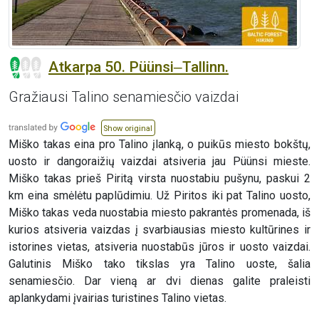
Atkarpa 50. Püünsi‒Tallinn.
Gražiausi Talino senamiesčio vaizdai
Show original
Miško takas eina pro Talino įlanką, o puikūs miesto bokštų,
uosto ir dangoraižių vaizdai atsiveria jau Püünsi mieste.
Miško takas prieš Piritą virsta nuostabiu pušynu, paskui 2
km eina smėlėtu paplūdimiu. Už Piritos iki pat Talino uosto,
Miško takas veda nuostabia miesto pakrantės promenada, iš
kurios atsiveria vaizdas į svarbiausias miesto kultūrines ir
istorines vietas, atsiveria nuostabūs jūros ir uosto vaizdai.
Galutinis Miško tako tikslas yra Talino uoste, šalia
senamiesčio. Dar vieną ar dvi dienas galite praleisti
aplankydami įvairias turistines Talino vietas.