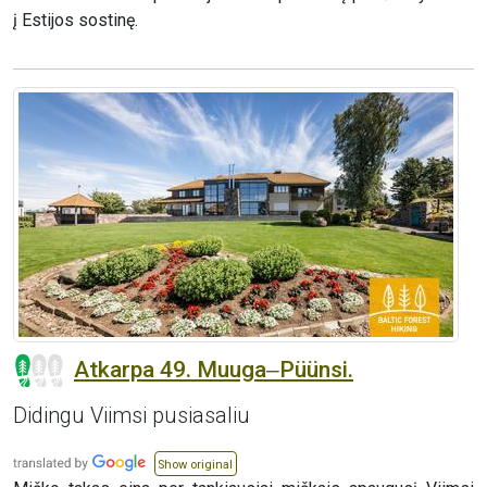
į Estijos sostinę.
Atkarpa 49. Muuga‒Püünsi.
Didingu Viimsi pusiasaliu
Show original