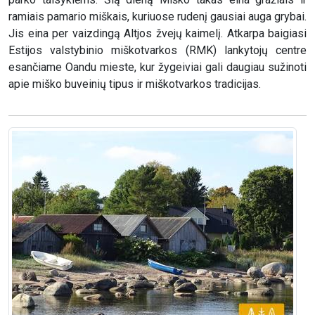
ramiais pamario miškais, kuriuose rudenį gausiai auga grybai.
Jis eina per vaizdingą Altjos žvejų kaimelį. Atkarpa baigiasi
Estijos valstybinio miškotvarkos (RMK) lankytojų centre
esančiame Oandu mieste, kur žygeiviai gali daugiau sužinoti
apie miško buveinių tipus ir miškotvarkos tradicijas.