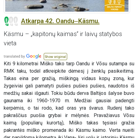
Atkarpa 42. Oandu‒Käsmu.
Käsmu – „kapitonų kaimas“ ir laivų statybos
vieta
Show original
Kiti 9 kilometrai Miško tako tarp Oandu ir Võsu sutampa su
RMK taku, todėl atkreipkite dėmesį į ženklų pasikeitimą.
Takas eina per gražią, miškingą vidaus kopų zoną, kur
žygeiviai gali pamatyti pušies pušies pušies, naudotos iš
medžių sakai išgauti. Tokiu būdu derva Baltijos šalyse buvo
gaunama iki 1960-1970 m. Medžiai gausiai padengti
kerpėmis, o tai rodo, kad oras yra švarus. Rudenį tako
pakraščius puošia grybai ir mėlynės. Pravažiavus Võsu
kaimą (populiarų kurortą), Miško takas tęsiasi gražia
pakrantės miško promenada iki Käsmu kaimo. Verta nueiti
dar papildomą kilometrą iki Vana-Jüri uolų ir istorinių Käsmu