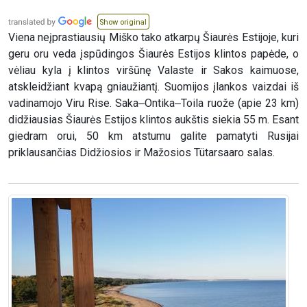
Show original
Viena neįprastiausių Miško tako atkarpų Šiaurės Estijoje, kuri
geru oru veda įspūdingos Šiaurės Estijos klintos papėde, o
vėliau kyla į klintos viršūnę Valaste ir Sakos kaimuose,
atskleidžiant kvapą gniaužiantį. Suomijos įlankos vaizdai iš
vadinamojo Viru Rise. Saka‒Ontika‒Toila ruože (apie 23 km)
didžiausias Šiaurės Estijos klintos aukštis siekia 55 m. Esant
giedram orui, 50 km atstumu galite pamatyti Rusijai
priklausančias Didžiosios ir Mažosios Tütarsaaro salas.