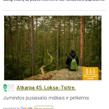
Atkarpa 45. Loksa‒Tsitre.
Jumindos pusiasalio miškais ir pelkėmis
Show original