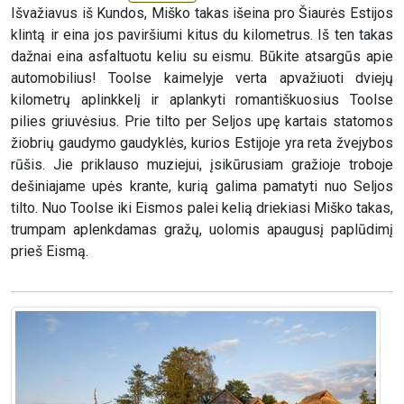
Išvažiavus iš Kundos, Miško takas išeina pro Šiaurės Estijos
klintą ir eina jos paviršiumi kitus du kilometrus. Iš ten takas
dažnai eina asfaltuotu keliu su eismu. Būkite atsargūs apie
automobilius! Toolse kaimelyje verta apvažiuoti dviejų
kilometrų aplinkkelį ir aplankyti romantiškuosius Toolse
pilies griuvėsius. Prie tilto per Seljos upę kartais statomos
žiobrių gaudymo gaudyklės, kurios Estijoje yra reta žvejybos
rūšis. Jie priklauso muziejui, įsikūrusiam gražioje troboje
dešiniajame upės krante, kurią galima pamatyti nuo Seljos
tilto. Nuo Toolse iki Eismos palei kelią driekiasi Miško takas,
trumpam aplenkdamas gražų, uolomis apaugusį paplūdimį
prieš Eismą.