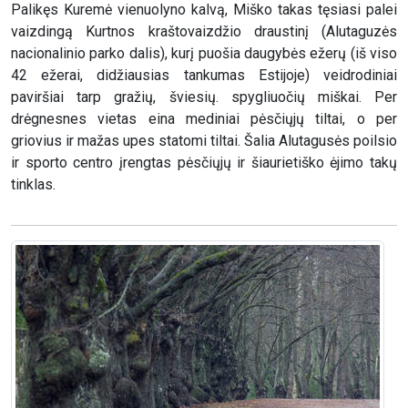
Palikęs Kuremė vienuolyno kalvą, Miško takas tęsiasi palei
vaizdingą Kurtnos kraštovaizdžio draustinį (Alutaguzės
nacionalinio parko dalis), kurį puošia daugybės ežerų (iš viso
42 ežerai, didžiausias tankumas Estijoje) veidrodiniai
paviršiai tarp gražių, šviesių. spygliuočių miškai. Per
drėgnesnes vietas eina mediniai pėsčiųjų tiltai, o per
griovius ir mažas upes statomi tiltai. Šalia Alutagusės poilsio
ir sporto centro įrengtas pėsčiųjų ir šiaurietiško ėjimo takų
tinklas.