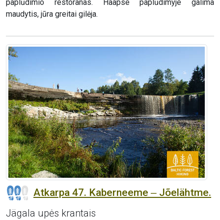
paplūdimio restoranas. Haapse paplūdimyje galima
maudytis, jūra greitai gilėja.
Atkarpa 47. Kaberneeme ‒ Jõelähtme.
Jägala upės krantais