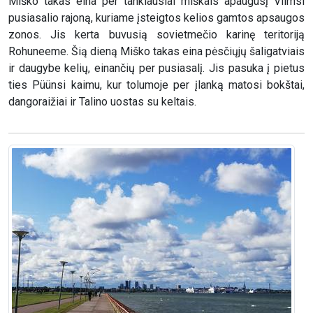
Miško takas eina per tankiausiai miškais apaugusį Viimsi
pusiasalio rajoną, kuriame įsteigtos kelios gamtos apsaugos
zonos. Jis kerta buvusią sovietmečio karinę teritoriją
Rohuneeme. Šią dieną Miško takas eina pėsčiųjų šaligatviais
ir daugybe kelių, einančių per pusiasalį. Jis pasuka į pietus
ties Püünsi kaimu, kur tolumoje per įlanką matosi bokštai,
dangoraižiai ir Talino uostas su keltais.