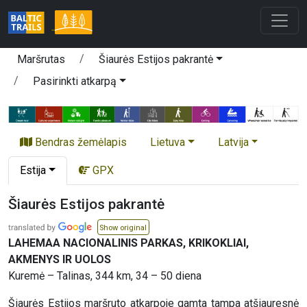
Maršrutas
Šiaurės Estijos pakrantė
Pasirinkti atkarpą
Bendras žemėlapis
Lietuva
Latvija
Estija
GPX
Šiaurės Estijos pakrantė
Show original
LAHEMAA NACIONALINIS PARKAS, KRIKOKLIAI,
AKMENYS IR UOLOS
Kuremė – Talinas, 344 km, 34 – 50 diena
Šiaurės Estijos maršruto atkarpoje gamta tampa atšiauresnė