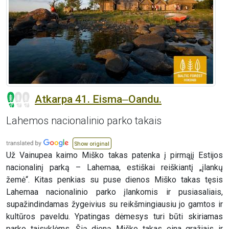
Atkarpa 41. Eisma‒Oandu.
Lahemos nacionalinio parko takais
Show original
Už Vainupea kaimo Miško takas patenka į pirmąjį Estijos
nacionalinį parką – Lahemaa, estiškai reiškiantį „įlankų
žemė“. Kitas penkias su puse dienos Miško takas tęsis
Lahemaa nacionalinio parko įlankomis ir pusiasaliais,
supažindindamas žygeivius su reikšmingiausiu jo gamtos ir
kultūros paveldu. Ypatingas dėmesys turi būti skiriamas
parko taisyklėms. Šią dieną Miško takas eina gražiais ir