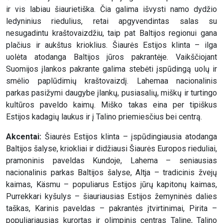
ir vis labiau šiaurietiška. Čia galima išvysti namo dydžio
ledyninius riedulius, retai apgyvendintas salas su
nesugadintu kraštovaizdžiu, taip pat Baltijos regionui gana
plačius ir aukštus krioklius. Šiaurės Estijos klinta – ilga
uolėta atodanga Baltijos jūros pakrantėje. Vaikščiojant
Suomijos įlankos pakrante galima stebėti įspūdingą uolų ir
smėlio paplūdimių kraštovaizdį. Lahemaa nacionalinis
parkas pasižymi daugybe įlankų, pusiasalių, miškų ir turtingo
kultūros paveldo kaimų. Miško takas eina per tipiškus
Estijos kadagių laukus ir į Talino priemiesčius bei centrą.
Akcentai:
Šiaurės Estijos klinta – įspūdingiausia atodanga
Baltijos šalyse, kriokliai ir didžiausi Šiaurės Europos rieduliai,
pramoninis paveldas Kundoje, Lahema – seniausias
nacionalinis parkas Baltijos šalyse, Altja – tradicinis žvejų
kaimas, Käsmu – populiarus Estijos jūrų kapitonų kaimas,
Purrekkari kyšulys – šiauriausias Estijos žemyninės dalies
taškas, Karinis paveldas – pakrantės įtvirtinimai, Pirita –
populiariausias kurortas ir olimpinis centras Taline, Talino