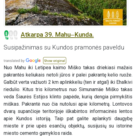
Atkarpa 39. Mahu‒Kunda.
Susipažinimas su Kundos pramonės paveldu
Show original
Nuo Mahu iki Letipea kaimo Miško takas driekiasi mažais
pakrantės keliukais netoli jūros ir palei pakrantę kelio ruože.
Galbūt verta važiuoti 2 km aplinkkeliu (ten ir atgal) iki Ehalkivi
riedulio. Kitus tris kilometrus nuo Simunamäe Miško takas
veda Šiaurės Estijos klinto papėde, kurią dengia pirmykštis
miškas. Pakrantė nuo čia nutolusi apie kilometrą. Lontovos
dvarą supančioje teritorijoje iškabintos informacinės lentos
apie Kundos istoriją. Taip pat galite aplankyti daugybę
mieste ir prie upės esančių objektų, susijusių su istorine
miesto cemento gamyklos raida.