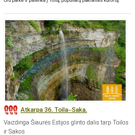
Oru parke ir patenka į Toilą, populiarų pakrantės kurortą.
Atkarpa 36. Toila‒Saka.
Vaizdinga Šiaurės Estijos glinto dalis tarp Toilos
ir Sakos