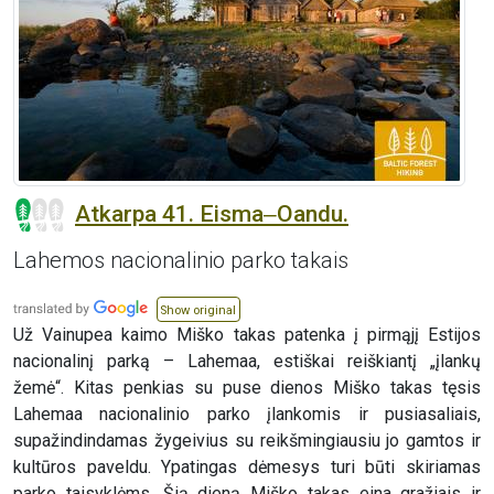
Atkarpa 41. Eisma‒Oandu.
Lahemos nacionalinio parko takais
Show original
Už Vainupea kaimo Miško takas patenka į pirmąjį Estijos
nacionalinį parką – Lahemaa, estiškai reiškiantį „įlankų
žemė“. Kitas penkias su puse dienos Miško takas tęsis
Lahemaa nacionalinio parko įlankomis ir pusiasaliais,
supažindindamas žygeivius su reikšmingiausiu jo gamtos ir
kultūros paveldu. Ypatingas dėmesys turi būti skiriamas
parko taisyklėms. Šią dieną Miško takas eina gražiais ir