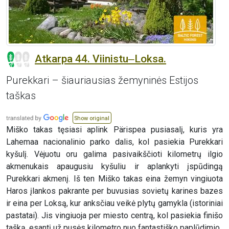
Atkarpa 44. Viinistu‒Loksa.
Purekkari – šiauriausias žemyninės Estijos
taškas
Show original
Miško takas tęsiasi aplink Pärispea pusiasalį, kuris yra
Lahemaa nacionalinio parko dalis, kol pasiekia Purekkari
kyšulį. Vėjuotu oru galima pasivaikščioti kilometrų ilgio
akmenukais apaugusiu kyšuliu ir aplankyti įspūdingą
Purekkari akmenį. Iš ten Miško takas eina žemyn vingiuota
Haros įlankos pakrante per buvusias sovietų karines bazes
ir eina per Loksą, kur anksčiau veikė plytų gamykla (istoriniai
pastatai). Jis vingiuoja per miesto centrą, kol pasiekia finišo
tašką, esantį už pusės kilometro nuo fantastiško paplūdimio.