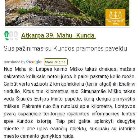
Atkarpa 39. Mahu‒Kunda.
Susipažinimas su Kundos pramonės paveldu
Show original
Nuo Mahu iki Letipea kaimo Miško takas driekiasi mažais
pakrantės keliukais netoli jūros ir palei pakrantę kelio ruože.
Galbūt verta važiuoti 2 km aplinkkeliu (ten ir atgal) iki Ehalkivi
riedulio. Kitus tris kilometrus nuo Simunamäe Miško takas
veda Šiaurės Estijos klinto papėde, kurią dengia pirmykštis
miškas. Pakrantė nuo čia nutolusi apie kilometrą. Lontovos
dvarą supančioje teritorijoje iškabintos informacinės lentos
apie Kundos istoriją. Taip pat galite aplankyti daugybę
mieste ir prie upės esančių objektų, susijusių su istorine
miesto cemento gamyklos raida.