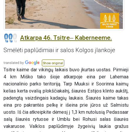
Atkarpa 46. Tsitre‒ Kaberneeme.
Smėlėti paplūdimiai ir salos Kolgos įlankoje
Show original
Tsitre kaime dar vikingų laikais buvo įkurtas uostas. Pirmieji
4 km Miško tako šioje atkarpoje eina per Lahemaa
nacionalinio parko teritoriją. Tarp Muuksi ir Soorinna kaimų
kelias kerta ovalią plokščiakalnį, šiaurės Estijos klinto aukštį,
padengtą vaizdingais kadagių laukais. Šiaurės kaime takas
eina pro pakrantės pelkę ir išeina prie jūros už Salmistu
uosto. Iš čia atkreipkite dėmesį į 1,3 km nutolusią Pedassaar
salą šiaurės rytuose ir Umblu bei Rohusi salas šiaurės
vakaruose. Valklos paplūdimyje žygeivių laukia gražus