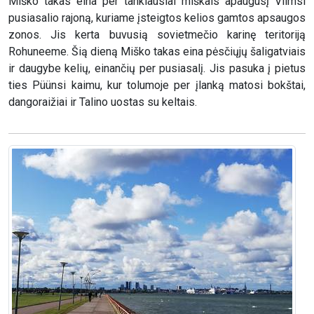
Miško takas eina per tankiausiai miškais apaugusį Viimsi
pusiasalio rajoną, kuriame įsteigtos kelios gamtos apsaugos
zonos. Jis kerta buvusią sovietmečio karinę teritoriją
Rohuneeme. Šią dieną Miško takas eina pėsčiųjų šaligatviais
ir daugybe kelių, einančių per pusiasalį. Jis pasuka į pietus
ties Püünsi kaimu, kur tolumoje per įlanką matosi bokštai,
dangoraižiai ir Talino uostas su keltais.