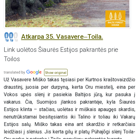
Atkarpa 35. Vasavere‒Toila.
Link uolėtos Šiaurės Estijos pakrantės prie
Toilos
Show original
Už Vasavere Miško takas tęsiasi per Kurtnos kraštovaizdžio
draustinį, juosia per durpyną, kerta Oru miestelį, eina per
Vokos upės slėnį ir pasiekia Baltijos jūrą, kur pasuka į
vakarus. Čia, Suomijos įlankos pakrantėje, kyla Šiaurės
Estijos klinta – stačias, uolėtas ir miškais apaugęs skardis,
nenutrūkstamai besitęsiantis iki Talino ir toliau iki Vakarų
Estijos salų. Miško takas eina ant skardžio ir retkarčiais
leidžiasi į slėnius. Jis kerta gilų ir platų Pühajõgi slėnį Toila-