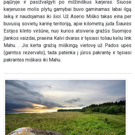
pajūryje ir pasižvalgyti po milžiniškus karjeras. Šiuose
karjeruose molis plytų gamybai buvo gaminamas labai ilgą
laiką ir naudojamas iki šiol. Už Aserio Miško takas eina per
buvusią sovietų karinę teritoriją, apie kilometrą juda Šiaurės
Estijos klinto viršūne, nuo kurios atsiveria gražūs Suomijos
įlankos vaizdai, praeina Kalvi dvaras ir tęsiasi toliau keliu link
Mahu. . Jis kerta gražią miškingą vietovę už Pados upės
(gamtos rezervato), tada patenka į jūros pakrantę ir tęsiasi
pakrantės miškais iki Mahu.