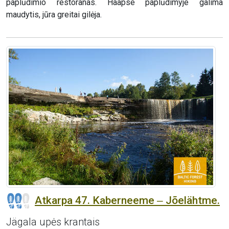
paplūdimio restoranas. Haapse paplūdimyje galima
maudytis, jūra greitai gilėja.
Atkarpa 47. Kaberneeme ‒ Jõelähtme.
Jägala upės krantais