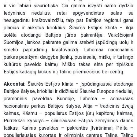
ir vis labiau šiaurietiška. Čia galima išvysti namo dydžio
ledyninius riedulius, retai apgyvendintas salas su
nesugadintu kraštovaizdžiu, taip pat Baltijos regionui gana
plačius ir aukštus krioklius. Šiaurės Estijos klinta – ilga
uolėta atodanga Baltijos jūros pakrantėje. Vaikščiojant
Suomijos įlankos pakrante galima stebėti įspūdingą uolų ir
smėlio paplūdimių kraštovaizdį. Lahemaa nacionalinis
parkas pasižymi daugybe įlankų, pusiasalių, miškų ir turtingo
kultūros paveldo kaimų. Miško takas eina per tipiškus
Estijos kadagių laukus ir į Talino priemiesčius bei centrą.
Akcentai:
Šiaurės Estijos klinta – įspūdingiausia atodanga
Baltijos šalyse, kriokliai ir didžiausi Šiaurės Europos rieduliai,
pramoninis paveldas Kundoje, Lahema – seniausias
nacionalinis parkas Baltijos šalyse, Altja – tradicinis žvejų
kaimas, Käsmu – populiarus Estijos jūrų kapitonų kaimas,
Purrekkari kyšulys – šiauriausias Estijos žemyninės dalies
taškas, Karinis paveldas – pakrantės įtvirtinimai, Pirita –
populiariausias kurortas ir olimpinis centras Taline, Talino