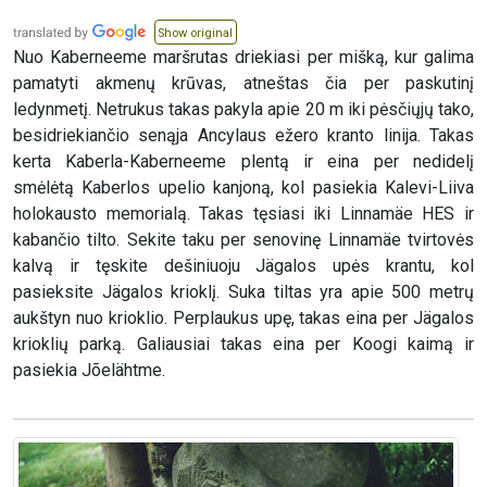
Show original
Nuo Kaberneeme maršrutas driekiasi per mišką, kur galima
pamatyti akmenų krūvas, atneštas čia per paskutinį
ledynmetį. Netrukus takas pakyla apie 20 m iki pėsčiųjų tako,
besidriekiančio senąja Ancylaus ežero kranto linija. Takas
kerta Kaberla-Kaberneeme plentą ir eina per nedidelį
smėlėtą Kaberlos upelio kanjoną, kol pasiekia Kalevi-Liiva
holokausto memorialą. Takas tęsiasi iki Linnamäe HES ir
kabančio tilto. Sekite taku per senovinę Linnamäe tvirtovės
kalvą ir tęskite dešiniuoju Jägalos upės krantu, kol
pasieksite Jägalos krioklį. Suka tiltas yra apie 500 metrų
aukštyn nuo krioklio. Perplaukus upę, takas eina per Jägalos
krioklių parką. Galiausiai takas eina per Koogi kaimą ir
pasiekia Jõelähtme.