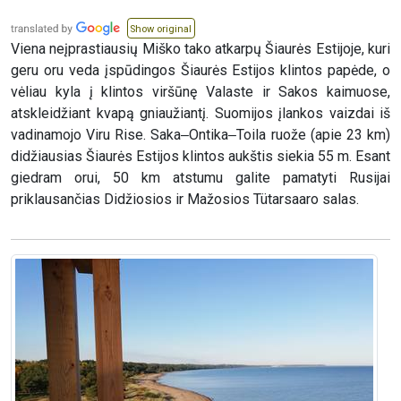
Show original
Viena neįprastiausių Miško tako atkarpų Šiaurės Estijoje, kuri
geru oru veda įspūdingos Šiaurės Estijos klintos papėde, o
vėliau kyla į klintos viršūnę Valaste ir Sakos kaimuose,
atskleidžiant kvapą gniaužiantį. Suomijos įlankos vaizdai iš
vadinamojo Viru Rise. Saka‒Ontika‒Toila ruože (apie 23 km)
didžiausias Šiaurės Estijos klintos aukštis siekia 55 m. Esant
giedram orui, 50 km atstumu galite pamatyti Rusijai
priklausančias Didžiosios ir Mažosios Tütarsaaro salas.