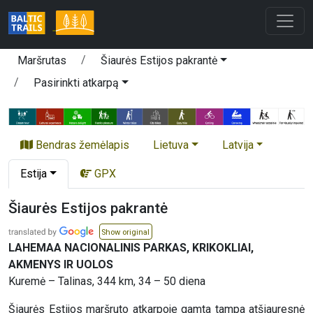
Maršrutas
Šiaurės Estijos pakrantė
Pasirinkti atkarpą
Bendras žemėlapis
Lietuva
Latvija
Estija
GPX
Šiaurės Estijos pakrantė
Show original
LAHEMAA NACIONALINIS PARKAS, KRIKOKLIAI,
AKMENYS IR UOLOS
Kuremė – Talinas, 344 km, 34 – 50 diena
Šiaurės Estijos maršruto atkarpoje gamta tampa atšiauresnė