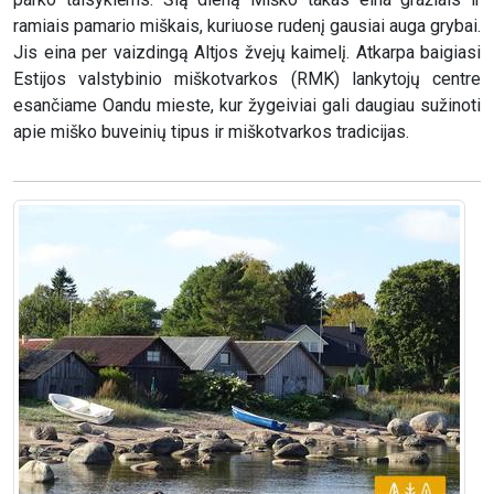
ramiais pamario miškais, kuriuose rudenį gausiai auga grybai.
Jis eina per vaizdingą Altjos žvejų kaimelį. Atkarpa baigiasi
Estijos valstybinio miškotvarkos (RMK) lankytojų centre
esančiame Oandu mieste, kur žygeiviai gali daugiau sužinoti
apie miško buveinių tipus ir miškotvarkos tradicijas.