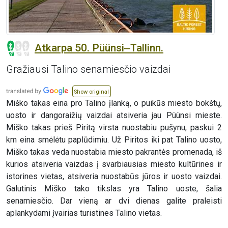
Atkarpa 50. Püünsi‒Tallinn.
Gražiausi Talino senamiesčio vaizdai
Show original
Miško takas eina pro Talino įlanką, o puikūs miesto bokštų,
uosto ir dangoraižių vaizdai atsiveria jau Püünsi mieste.
Miško takas prieš Piritą virsta nuostabiu pušynu, paskui 2
km eina smėlėtu paplūdimiu. Už Piritos iki pat Talino uosto,
Miško takas veda nuostabia miesto pakrantės promenada, iš
kurios atsiveria vaizdas į svarbiausias miesto kultūrines ir
istorines vietas, atsiveria nuostabūs jūros ir uosto vaizdai.
Galutinis Miško tako tikslas yra Talino uoste, šalia
senamiesčio. Dar vieną ar dvi dienas galite praleisti
aplankydami įvairias turistines Talino vietas.