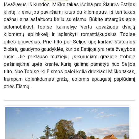
Išvažiavus iš Kundos, Miško takas išeina pro Šiaurės Estijos
klintą ir eina jos paviršiumi kitus du kilometrus. Iš ten takas
dažnai eina asfaltuotu keliu su eismu. Būkite atsargūs apie
automobilius! Toolse kaimelyje verta apvažiuoti dviejų
kilometrų aplinkkelį ir aplankyti romantiškuosius Toolse
pilies griuvėsius. Prie tilto per Seljos upę kartais statomos
žiobrių gaudymo gaudyklės, kurios Estijoje yra reta žvejybos
rūšis. Jie priklauso muziejui, įsikūrusiam gražioje troboje
dešiniajame upės krante, kurią galima pamatyti nuo Seljos
tilto. Nuo Toolse iki Eismos palei kelią driekiasi Miško takas,
trumpam aplenkdamas gražų, uolomis apaugusį paplūdimį
prieš Eismą.