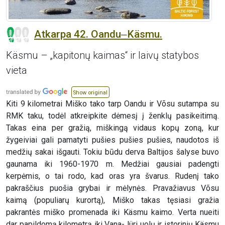
Atkarpa 42. Oandu‒Käsmu.
Käsmu – „kapitonų kaimas“ ir laivų statybos
vieta
Show original
Kiti 9 kilometrai Miško tako tarp Oandu ir Võsu sutampa su
RMK taku, todėl atkreipkite dėmesį į ženklų pasikeitimą.
Takas eina per gražią, miškingą vidaus kopų zoną, kur
žygeiviai gali pamatyti pušies pušies pušies, naudotos iš
medžių sakai išgauti. Tokiu būdu derva Baltijos šalyse buvo
gaunama iki 1960-1970 m. Medžiai gausiai padengti
kerpėmis, o tai rodo, kad oras yra švarus. Rudenį tako
pakraščius puošia grybai ir mėlynės. Pravažiavus Võsu
kaimą (populiarų kurortą), Miško takas tęsiasi gražia
pakrantės miško promenada iki Käsmu kaimo. Verta nueiti
dar papildomą kilometrą iki Vana-Jüri uolų ir istorinių Käsmu