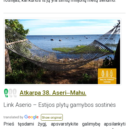
fosilijas, kai kurios iš jų yra šimtų milijonų metų senumo.
Atkarpa 38. Aseri‒Mahu.
Link Aserio – Estijos plytų gamybos sostinės
Show original
Prieš tęsdami žygį, apsvarstykite galimybę apsilankyti