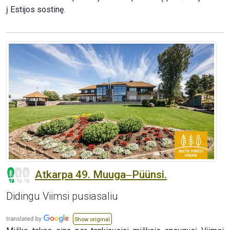
į Estijos sostinę.
Atkarpa 49. Muuga‒Püünsi.
Didingu Viimsi pusiasaliu
Show original