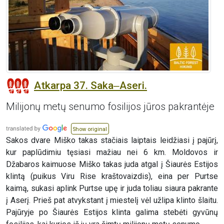
Atkarpa 37. Saka‒Aseri.
Milijonų metų senumo fosilijos jūros pakrantėje
Show original
Sakos dvare Miško takas stačiais laiptais leidžiasi į pajūrį,
kur paplūdimiu tęsiasi mažiau nei 6 km. Moldovos ir
Džabaros kaimuose Miško takas juda atgal į Šiaurės Estijos
klintą (puikus Viru Rise kraštovaizdis), eina per Purtse
kaimą, sukasi aplink Purtse upę ir juda toliau siaura pakrante
į Aserį. Prieš pat atvykstant į miestelį vėl užlipa klinto šlaitu.
Pajūryje po Šiaurės Estijos klinta galima stebėti gyvūnų