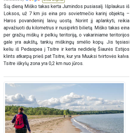
Šią dieną Miško takas kerta Jumindos pusiasalį. Išplaukus iš
Loksos, už 7 km jis eina pro sovietmečio karinį objektą –
Haros povandeninį laivų uostą. Norint jį aplankyti, reikia
apvažiuoti du kilometrus ir nusipirkti bilietą. Miško takas eina
per gražių miškų ir pelkių teritoriją, o vakariniame teritorijos
gale yra aukštų, tankių miškingų smėlio kopų. Jis tęsiasi
keliu iš Pedaspea į Tsitre ir kerta nedidelę Šiaurės Estijos
klints atkarpą prieš pat Tsitre, kur yra Muuksi tvirtovės kalva.
Tsitre iškylų zona yra 0,2 km nuo jūros.