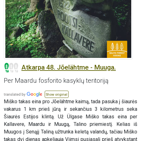
Atkarpa 48. Jõelähtme - Muuga.
Per Maardu fosforito kasyklų teritoriją
Show original
Miško takas eina pro Jõelähtme kaimą, tada pasuka į šiaurės
vakarus 1 km prieš jūrą ir sekančius 3 kilometrus seka
Šiaurės Estijos klintą. Už Ülgase Miško takas eina per
Kallavere, Maardu ir Muugą, Talino priemiestį. Kelias iš
Muugos į Senąjį Taliną užtrunka keletą valandų, tačiau Miško
takas dvi dienas apkeliauja Viimsi pusiasalį prieš atvykstant