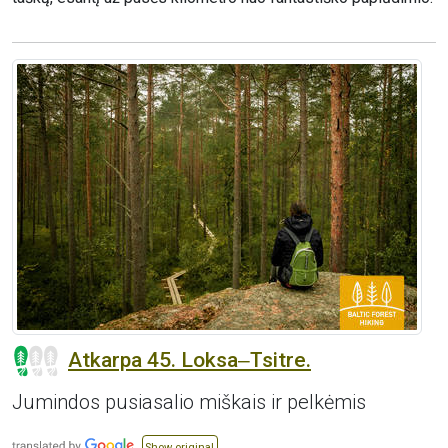
Atkarpa 45. Loksa‒Tsitre.
Jumindos pusiasalio miškais ir pelkėmis
Show original