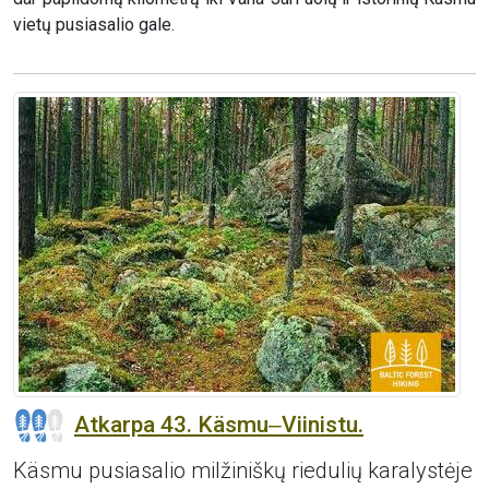
vietų pusiasalio gale.
Atkarpa 43. Käsmu‒Viinistu.
Käsmu pusiasalio milžiniškų riedulių karalystėje