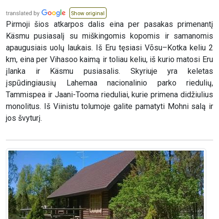
Show original
Pirmoji šios atkarpos dalis eina per pasakas primenantį
Käsmu pusiasalį su miškingomis kopomis ir samanomis
apaugusiais uolų laukais. Iš Eru tęsiasi Võsu–Kotka keliu 2
km, eina per Vihasoo kaimą ir toliau keliu, iš kurio matosi Eru
įlanka ir Käsmu pusiasalis. Skyriuje yra keletas
įspūdingiausių Lahemaa nacionalinio parko riedulių,
Tammispea ir Jaani-Tooma rieduliai, kurie primena didžiulius
monolitus. Iš Viinistu tolumoje galite pamatyti Mohni salą ir
jos švyturį.