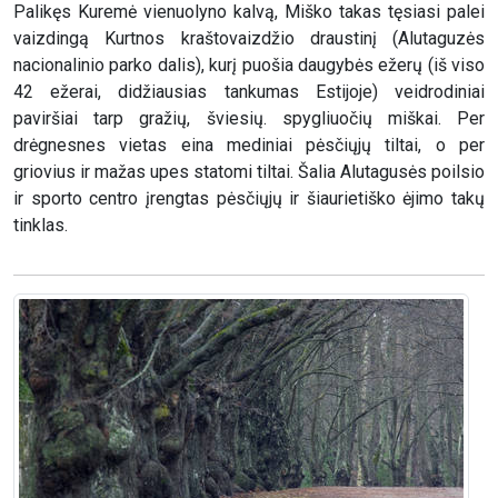
Palikęs Kuremė vienuolyno kalvą, Miško takas tęsiasi palei
vaizdingą Kurtnos kraštovaizdžio draustinį (Alutaguzės
nacionalinio parko dalis), kurį puošia daugybės ežerų (iš viso
42 ežerai, didžiausias tankumas Estijoje) veidrodiniai
paviršiai tarp gražių, šviesių. spygliuočių miškai. Per
drėgnesnes vietas eina mediniai pėsčiųjų tiltai, o per
griovius ir mažas upes statomi tiltai. Šalia Alutagusės poilsio
ir sporto centro įrengtas pėsčiųjų ir šiaurietiško ėjimo takų
tinklas.