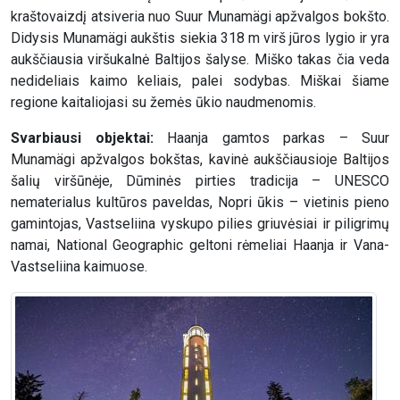
kraštovaizdį atsiveria nuo Suur Munamägi apžvalgos bokšto.
Didysis Munamägi aukštis siekia 318 m virš jūros lygio ir yra
aukščiausia viršukalnė Baltijos šalyse. Miško takas čia veda
nedideliais kaimo keliais, palei sodybas. Miškai šiame
regione kaitaliojasi su žemės ūkio naudmenomis.
Svarbiausi objektai:
Haanja gamtos parkas – Suur
Munamägi apžvalgos bokštas, kavinė aukščiausioje Baltijos
šalių viršūnėje, Dūminės pirties tradicija – UNESCO
nematerialus kultūros paveldas, Nopri ūkis – vietinis pieno
gamintojas, Vastseliina vyskupo pilies griuvėsiai ir piligrimų
namai, National Geographic geltoni rėmeliai Haanja ir Vana-
Vastseliina kaimuose.