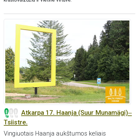
Atkarpa 17. Haanja (Suur Munamägi)‒
Tsiistre.
Vingiuotais Haanja aukštumos keliais