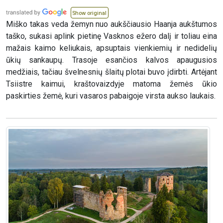
Show original
Miško takas veda žemyn nuo aukščiausio Haanja aukštumos
taško, sukasi aplink pietinę Vasknos ežero dalį ir toliau eina
mažais kaimo keliukais, apsuptais vienkiemių ir nedidelių
ūkių sankaupų. Trasoje esančios kalvos apaugusios
medžiais, tačiau švelnesnių šlaitų plotai buvo įdirbti. Artėjant
Tsiistre kaimui, kraštovaizdyje matoma žemės ūkio
paskirties žemė, kuri vasaros pabaigoje virsta aukso laukais.