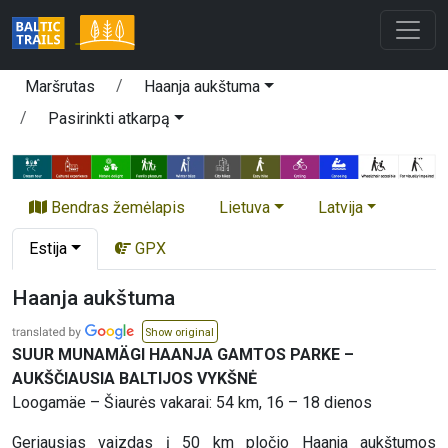
Maršrutas
Haanja aukštuma
Pasirinkti atkarpą
Bendras žemėlapis
Lietuva
Latvija
Estija
GPX
Haanja aukštuma
Show original
SUUR MUNAMÄGI HAANJA GAMTOS PARKE –
AUKŠČIAUSIA BALTIJOS VYKŠNĖ
Loogamäe – Šiaurės vakarai: 54 km, 16 – 18 dienos
Geriausias vaizdas į 50 km pločio Haanja aukštumos