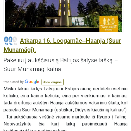
Atkarpa 16. Loogamäe‒Haanja (Suur
Munamägi).
Pakeliui į aukščiausią Baltijos šalyse tašką –
Suur Munamägi kalną
Show original
Miško takas, kirtęs Latvijos ir Estijos sieną nedideliu vietiniu
keliuku, eina kaimo keliuku, eina per vienkiemius ir kaimus,
tada dreifuoja aukštyn Haanja aukštumos vakariniu šlaitu, kol
pasiekia Suur Munamägi (estiškai „Didysis kiaušinių kalnas“).
. Tai aukščiausia viršūnė visame maršrute iš Rygos į Taliną.
Nesivaržykite čia kurį laiką pasimėgauti Haanja
kraštovaizdžiu ir vietine virtuve.