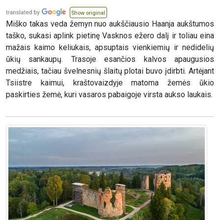
Show original
Miško takas veda žemyn nuo aukščiausio Haanja aukštumos
taško, sukasi aplink pietinę Vasknos ežero dalį ir toliau eina
mažais kaimo keliukais, apsuptais vienkiemių ir nedidelių
ūkių sankaupų. Trasoje esančios kalvos apaugusios
medžiais, tačiau švelnesnių šlaitų plotai buvo įdirbti. Artėjant
Tsiistre kaimui, kraštovaizdyje matoma žemės ūkio
paskirties žemė, kuri vasaros pabaigoje virsta aukso laukais.