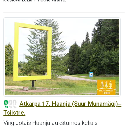
Atkarpa 17. Haanja (Suur Munamägi)‒
Tsiistre.
Vingiuotais Haanja aukštumos keliais