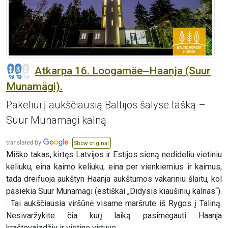
Atkarpa 16. Loogamäe‒Haanja (Suur
Munamägi).
Pakeliui į aukščiausią Baltijos šalyse tašką –
Suur Munamägi kalną
Show original
Miško takas, kirtęs Latvijos ir Estijos sieną nedideliu vietiniu
keliuku, eina kaimo keliuku, eina per vienkiemius ir kaimus,
tada dreifuoja aukštyn Haanja aukštumos vakariniu šlaitu, kol
pasiekia Suur Munamägi (estiškai „Didysis kiaušinių kalnas“).
. Tai aukščiausia viršūnė visame maršrute iš Rygos į Taliną.
Nesivaržykite čia kurį laiką pasimėgauti Haanja
kraštovaizdžiu ir vietine virtuve.