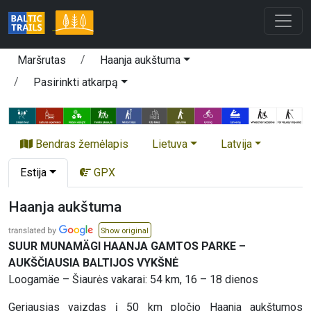
Maršrutas
Haanja aukštuma
Pasirinkti atkarpą
Bendras žemėlapis
Lietuva
Latvija
Estija
GPX
Haanja aukštuma
Show original
SUUR MUNAMÄGI HAANJA GAMTOS PARKE –
AUKŠČIAUSIA BALTIJOS VYKŠNĖ
Loogamäe – Šiaurės vakarai: 54 km, 16 – 18 dienos
Geriausias vaizdas į 50 km pločio Haanja aukštumos