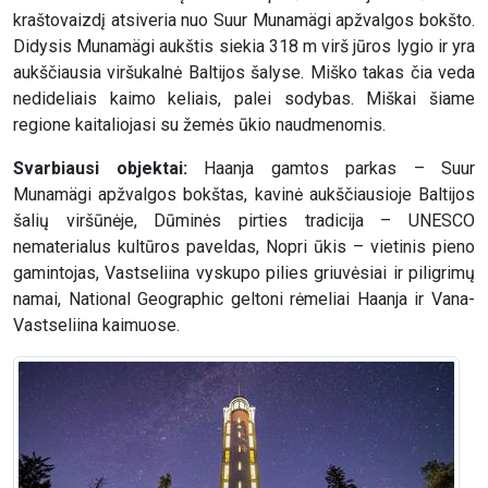
kraštovaizdį atsiveria nuo Suur Munamägi apžvalgos bokšto.
Didysis Munamägi aukštis siekia 318 m virš jūros lygio ir yra
aukščiausia viršukalnė Baltijos šalyse. Miško takas čia veda
nedideliais kaimo keliais, palei sodybas. Miškai šiame
regione kaitaliojasi su žemės ūkio naudmenomis.
Svarbiausi objektai:
Haanja gamtos parkas – Suur
Munamägi apžvalgos bokštas, kavinė aukščiausioje Baltijos
šalių viršūnėje, Dūminės pirties tradicija – UNESCO
nematerialus kultūros paveldas, Nopri ūkis – vietinis pieno
gamintojas, Vastseliina vyskupo pilies griuvėsiai ir piligrimų
namai, National Geographic geltoni rėmeliai Haanja ir Vana-
Vastseliina kaimuose.