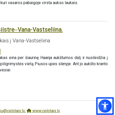
kuri vasaros pabaigoje virsta aukso laukais.
iistre‒Vana-Vastseliina.
akais į Vana-Vastseliina
as eina per šiaurinę Haanja aukštumos dalį ir nusileidžia į
piligrimystės vietą Piusos upės slėnyje. Ant jo aukšto kranto
vėsiai
ku@celotajs.lv
,
www.celotajs.lv