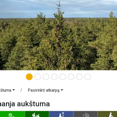
kštuma
Pasirinkti atkarpą
Haanja aukštuma