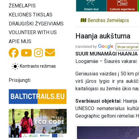
ŽEMĖLAPIS
KELIONĖS TIKSLAS
Bendras žemėlapis
DRAUGIŠKI ŽYGEIVIAMS
VOLUNTEER WITH US
Haanja aukštuma
APIE MUS
Show original
SUUR MUNAMÄGI HAANJA 
Loogamäe – Šiaurės vakarai:
Kontrasto režimas
Geriausias vaizdas į 50 km p
Prisijungti
virš jūros lygio ir yra aukš
kaitaliojasi su žemės ūkio n
Svarbiausi objektai:
Haanja 
UNESCO nematerialus kultūro
Geographic geltoni rėmeliai H