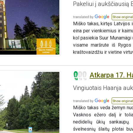
Pakeliui į aukščiausią
Show original
Miško takas, kirtęs Latvijos i
eina per vienkiemius ir kaim
kol pasiekia Suur Munamägi (e
visame maršrute iš Rygos į
kraštovaizdžiu ir vietine virtu
Atkarpa 17. H
Vingiuotais Haanja auk
Show original
Miško takas veda žemyn nuo 
Vasknos ežero dalį ir toli
nedidelių ūkių sankaupų.
švelnesnių šlaitų plotai bu