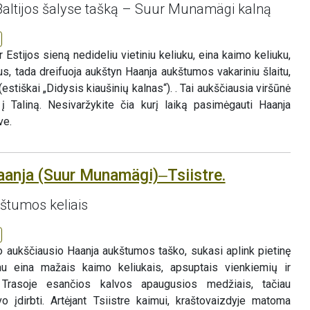
 Baltijos šalyse tašką – Suur Munamägi kalną
r Estijos sieną nedideliu vietiniu keliuku, eina kaimo keliuku,
us, tada dreifuoja aukštyn Haanja aukštumos vakariniu šlaitu,
stiškai „Didysis kiaušinių kalnas“). . Tai aukščiausia viršūnė
 Taliną. Nesivaržykite čia kurį laiką pasimėgauti Haanja
ve.
aanja (Suur Munamägi)‒Tsiistre.
štumos keliais
aukščiausio Haanja aukštumos taško, sukasi aplink pietinę
au eina mažais kaimo keliukais, apsuptais vienkiemių ir
 Trasoje esančios kalvos apaugusios medžiais, tačiau
vo įdirbti. Artėjant Tsiistre kaimui, kraštovaizdyje matoma