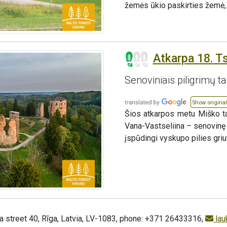
žemės ūkio paskirties žemė, 
Atkarpa 18. Ts
Senoviniais piligrimų t
Show original
Šios atkarpos metu Miško tak
Vana-Vastseliina – senovinę 
įspūdingi vyskupo pilies griu
a street 40, Rīga, Latvia, LV-1083, phone: +371 26433316,
lau