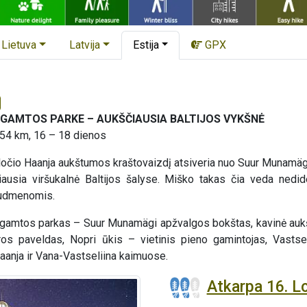
Lietuva
Latvija
Estija
GPX
GAMTOS PARKE – AUKŠČIAUSIA BALTIJOS VYKŠNĖ
 54 km, 16 – 18 dienos
ločio Haanja aukštumos kraštovaizdį atsiveria nuo Suur Munamä
čiausia viršukalnė Baltijos šalyse. Miško takas čia veda nedi
audmenomis.
gamtos parkas – Suur Munamägi apžvalgos bokštas, kavinė aukščia
s paveldas, Nopri ūkis – vietinis pieno gamintojas, Vastselii
aanja ir Vana-Vastseliina kaimuose.
Atkarpa 16. 