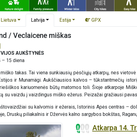
Lietuva
Latvija
Estija
GPX
nd / Veclaicene miškas
TVIJOS AUKŠTYNĖS
4 – 15 diena
 miško takas. Tai viena sunkiausių pėsčiųjų atkarpų, nes vietovė 
Estijos ir Munamägi. Aukščiausios kalvos – tūkstantmečių istoriją
riešiškos kariuomenės būtų matomos toli. Šioje atkarpoje Mišk
 su vaizdu į vaizdingus miško ežerus. Peizažai gražiausi pavasarį,
tovaizdžiai su kalvomis ir ežerais, Istorinis Apės centras – dol
oje, Druskų piliakalnis ir Džervės kalno sargybos bokštas, Raganų
Atkarpa 14. Tr