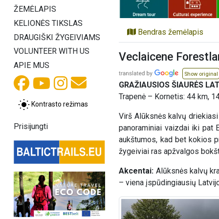
ŽEMĖLAPIS
KELIONĖS TIKSLAS
Bendras žemėlapis
DRAUGIŠKI ŽYGEIVIAMS
VOLUNTEER WITH US
Veclaicene Forestla
APIE MUS
Show original
GRAŽIAUSIOS ŠIAURĖS LA
Trapenė – Kornetis: 44 km, 1
Kontrasto režimas
Virš Alūksnės kalvų driekiasi
Prisijungti
panoraminiai vaizdai iki pat 
aukštumos, kad bet kokios p
žygeiviai ras apžvalgos bokštą
Akcentai:
Alūksnės kalvų kraš
– viena įspūdingiausių Latvij