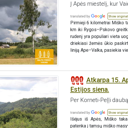
Į Apės miestelį, kur V
Show original
Pirmieji 6 kilometrai Miško 
km iki Rygos–Pskovo greitke
rudenį yra populiari vieta u
driekiasi žemės ūkio paskir
liniją Ape–Valka, pasiekia vi
Atkarpa 15. A
Estijos siena.
Per Korneti-Peļļi daub
Show original
Išėjus iš Apės, Miško taka
patenka į tamsų miško masyvą