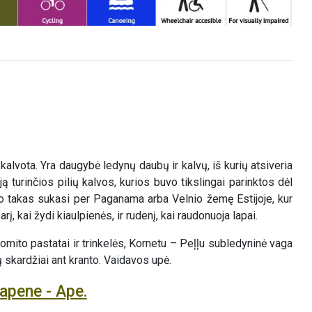
kalvota. Yra daugybė ledynų daubų ir kalvų, iš kurių atsiveria
 turinčios pilių kalvos, kurios buvo tikslingai parinktos dėl
o takas sukasi per Paganama arba Velnio žemę Estijoje, kur
 kai žydi kiaulpienės, ir rudenį, kai raudonuoja lapai.
omito pastatai ir trinkelės, Kornetu – Peļļu subledyninė vaga
 skardžiai ant kranto. Vaidavos upė.
apene - Ape.