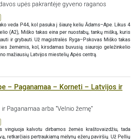
aidavos upės pakrantėje gyveno raganos
tako veda P44, kol pasuka į šiaurę keliu Ādams–Ape. Likus 4
lio (A2), Miško takas eina per nuostabų, tankų mišką, kuris
ogauti ir grybauti. Už magistralės Ryga–Pskovas Miško takas
ties žemėmis, kol, kirsdamas buvusią siaurojo geležinkelio
eno mažiausių Latvijos miestelių Apės centrą.
pe – Paganamaa – Korneti – Latvijos ir
ą ir Paganamaa arba "Velnio žemę"
s vingiuoja kalvotu dirbamos žemės kraštovaizdžiu, tada
, retkarčiais pertraukiamą mėlynų ežerų paviršių. Už Pellių