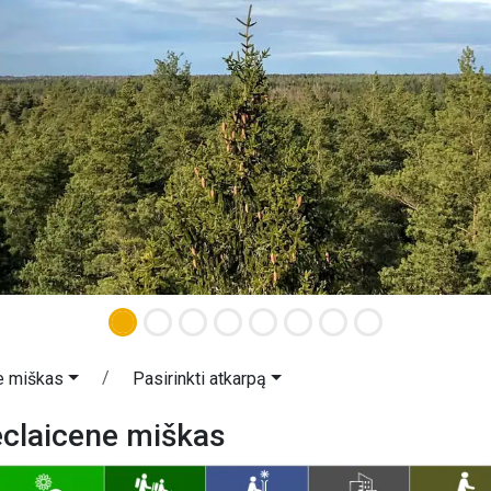
e miškas
Pasirinkti atkarpą
eclaicene miškas