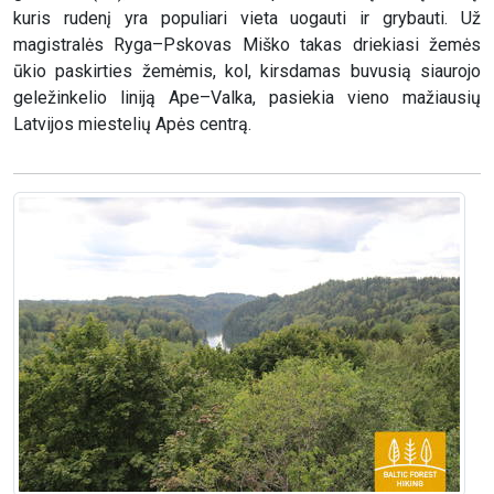
kuris rudenį yra populiari vieta uogauti ir grybauti. Už
magistralės Ryga–Pskovas Miško takas driekiasi žemės
ūkio paskirties žemėmis, kol, kirsdamas buvusią siaurojo
geležinkelio liniją Ape–Valka, pasiekia vieno mažiausių
Latvijos miestelių Apės centrą.