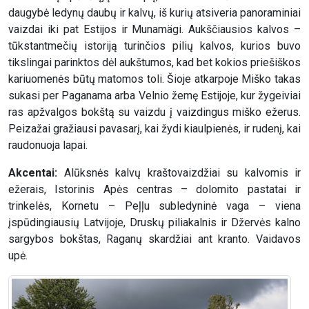
daugybė ledynų daubų ir kalvų, iš kurių atsiveria panoraminiai
vaizdai iki pat Estijos ir Munamägi. Aukščiausios kalvos –
tūkstantmečių istoriją turinčios pilių kalvos, kurios buvo
tikslingai parinktos dėl aukštumos, kad bet kokios priešiškos
kariuomenės būtų matomos toli. Šioje atkarpoje Miško takas
sukasi per Paganama arba Velnio žemę Estijoje, kur žygeiviai
ras apžvalgos bokštą su vaizdu į vaizdingus miško ežerus.
Peizažai gražiausi pavasarį, kai žydi kiaulpienės, ir rudenį, kai
raudonuoja lapai.
Akcentai:
Alūksnės kalvų kraštovaizdžiai su kalvomis ir
ežerais, Istorinis Apės centras – dolomito pastatai ir
trinkelės, Kornetu – Peļļu subledyninė vaga – viena
įspūdingiausių Latvijoje, Druskų piliakalnis ir Džervės kalno
sargybos bokštas, Raganų skardžiai ant kranto. Vaidavos
upė.