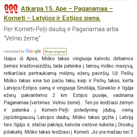
Atkarpa 15. Ape – Paganamaa –
Korneti – Latvijos ir Estijos siena.
Per Korneti-Peļļi daubą ir Paganamaa arba
"Velnio žemę"
Show original
Išėjus iš Apės, Miško takas vingiuoja kalvotu dirbamos
žemės kraštovaizdžiu, tada patenka į tamsų miško masyvą,
retkarčiais pertraukiamą mėlynų ežerų paviršių. Už Pellių
Miško takas eina tuo pačiu taku, kaip ir Pellių takas, kerta
Latvijos/Estijos sieną ir vingiuoja Smilšāja, Sūneklio ir Ilgāja
ežerų pakrantėmis 2 km Estijos pusėje, vadinama
Paganamaa (vertimas: Velnio žemė). . Ten jis leidžiasi žemyn
ir patenka į Korneti-Peļļi poledyninę įdubą, vieną
įspūdingiausių Latvijos daubų. Miško takas grįžta į Latviją
ties Ilgājs ir, stačiai pakilęs, kalvota vietovė nukelia į Druskų
piliakalnį. Miško takas leidžiasi į Korneti. Jis yra mažiau nei 3