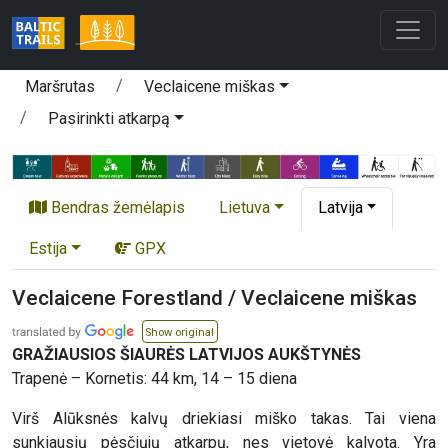
Maršrutas
Veclaicene miškas
Pasirinkti atkarpą
Bendras žemėlapis
Lietuva
Latvija
Estija
GPX
Veclaicene Forestland / Veclaicene miškas
Show original
GRAŽIAUSIOS ŠIAURĖS LATVIJOS AUKŠTYNĖS
Trapenė – Kornetis: 44 km, 14 – 15 diena
Virš Alūksnės kalvų driekiasi miško takas. Tai viena
sunkiausių pėsčiųjų atkarpų, nes vietovė kalvota. Yra