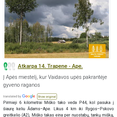
Atkarpa 14. Trapene - Ape.
Į Apės miestelį, kur Vaidavos upės pakrantėje
gyveno raganos
Show original
Pirmieji 6 kilometrai Miško tako veda P44, kol pasuka į
šiaurę keliu Ādams–Ape. Likus 4 km iki Rygos–Pskovo
greitkelio (A2), Miško takas eina per nuostabų, tankų mišką,