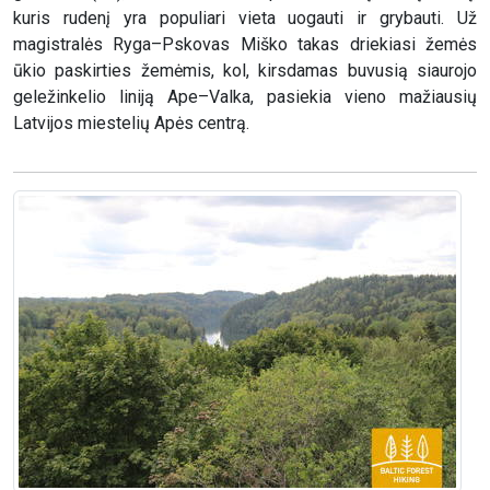
kuris rudenį yra populiari vieta uogauti ir grybauti. Už
magistralės Ryga–Pskovas Miško takas driekiasi žemės
ūkio paskirties žemėmis, kol, kirsdamas buvusią siaurojo
geležinkelio liniją Ape–Valka, pasiekia vieno mažiausių
Latvijos miestelių Apės centrą.