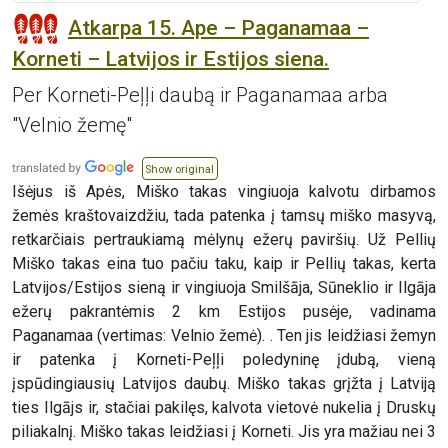
Atkarpa 15. Ape – Paganamaa –
Korneti – Latvijos ir Estijos siena.
Per Korneti-Peļļi daubą ir Paganamaa arba
"Velnio žemę"
Show original
Išėjus iš Apės, Miško takas vingiuoja kalvotu dirbamos
žemės kraštovaizdžiu, tada patenka į tamsų miško masyvą,
retkarčiais pertraukiamą mėlynų ežerų paviršių. Už Pellių
Miško takas eina tuo pačiu taku, kaip ir Pellių takas, kerta
Latvijos/Estijos sieną ir vingiuoja Smilšāja, Sūneklio ir Ilgāja
ežerų pakrantėmis 2 km Estijos pusėje, vadinama
Paganamaa (vertimas: Velnio žemė). . Ten jis leidžiasi žemyn
ir patenka į Korneti-Peļļi poledyninę įdubą, vieną
įspūdingiausių Latvijos daubų. Miško takas grįžta į Latviją
ties Ilgājs ir, stačiai pakilęs, kalvota vietovė nukelia į Druskų
piliakalnį. Miško takas leidžiasi į Korneti. Jis yra mažiau nei 3