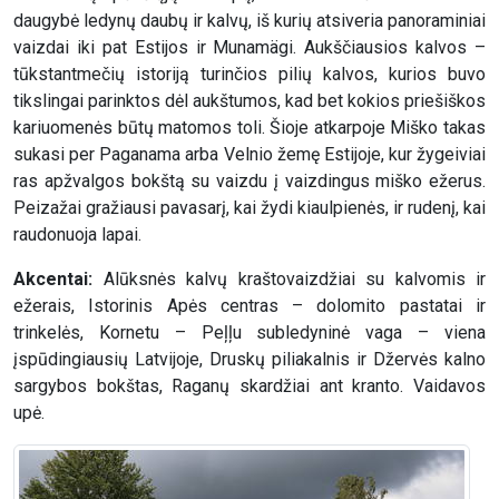
daugybė ledynų daubų ir kalvų, iš kurių atsiveria panoraminiai
vaizdai iki pat Estijos ir Munamägi. Aukščiausios kalvos –
tūkstantmečių istoriją turinčios pilių kalvos, kurios buvo
tikslingai parinktos dėl aukštumos, kad bet kokios priešiškos
kariuomenės būtų matomos toli. Šioje atkarpoje Miško takas
sukasi per Paganama arba Velnio žemę Estijoje, kur žygeiviai
ras apžvalgos bokštą su vaizdu į vaizdingus miško ežerus.
Peizažai gražiausi pavasarį, kai žydi kiaulpienės, ir rudenį, kai
raudonuoja lapai.
Akcentai:
Alūksnės kalvų kraštovaizdžiai su kalvomis ir
ežerais, Istorinis Apės centras – dolomito pastatai ir
trinkelės, Kornetu – Peļļu subledyninė vaga – viena
įspūdingiausių Latvijoje, Druskų piliakalnis ir Džervės kalno
sargybos bokštas, Raganų skardžiai ant kranto. Vaidavos
upė.