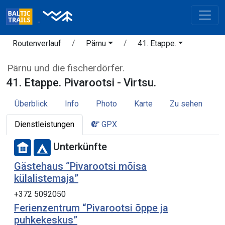
Routenverlauf
Pärnu
41. Etappe.
Pärnu und die fischerdörfer.
41. Etappe. Pivarootsi - Virtsu.
Überblick
Info
Photo
Karte
Zu sehen
Dienstleistungen
GPX
Unterkünfte
Gästehaus “Pivarootsi mõisa
külalistemaja”
+372 5092050
Ferienzentrum “Pivarootsi õppe ja
puhkekeskus”