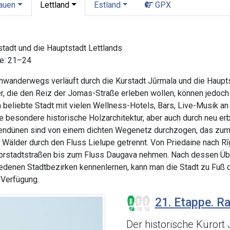
tauen
Lettland
Estland
GPX
stadt und die Hauptstadt Lettlands
ge: 21–24
enwanderwegs verläuft durch die Kurstadt Jūrmala und die Hauptst
r, die den Reiz der Jomas-Straße erleben wollen, können jedoc
n beliebte Stadt mit vielen Wellness-Hotels, Bars, Live-Musik a
 besondere historische Holzarchitektur, aber auch durch neu erb
tendünen sind von einem dichten Wegenetz durchzogen, das zum
 Wälder durch den Fluss Lielupe getrennt. Von Priedaine nach 
Vorstadtstraßen bis zum Fluss Daugava nehmen. Nach dessen Übe
edenen Stadtbezirken kennenlernen, kann man die Stadt zu Fuß d
 Verfügung.
21. Etappe. Ra
Der historische Kurort