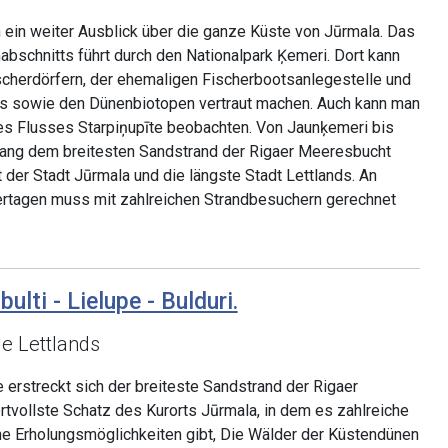
 ein weiter Ausblick über die ganze Küste von Jūrmala. Das
nabschnitts führt durch den Nationalpark Ķemeri. Dort kann
scherdörfern, der ehemaligen Fischerbootsanlegestelle und
s sowie den Dünenbiotopen vertraut machen. Auch kann man
s Flusses Starpiņupīte beobachten. Von Jaunķemeri bis
ntlang dem breitesten Sandstrand der Rigaer Meeresbucht
 der Stadt Jūrmala und die längste Stadt Lettlands. An
agen muss mit zahlreichen Strandbesuchern gerechnet
ulti - Lielupe - Bulduri.
de Lettlands
 erstreckt sich der breiteste Sandstrand der Rigaer
tvollste Schatz des Kurorts Jūrmala, in dem es zahlreiche
e Erholungsmöglichkeiten gibt, Die Wälder der Küstendünen