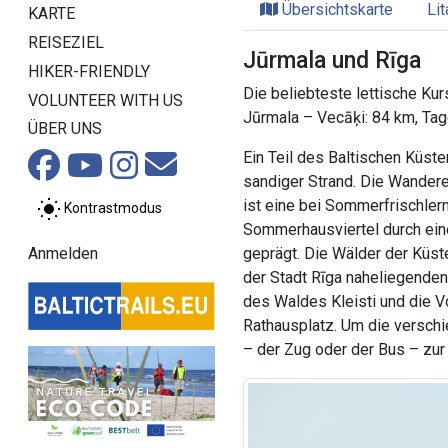
Übersichtskarte
Li
KARTE
REISEZIEL
Jūrmala und Rīga
HIKER-FRIENDLY
Die beliebteste lettische Kur
VOLUNTEER WITH US
Jūrmala – Vecāķi: 84 km, Ta
ÜBER UNS
Ein Teil des Baltischen Küst
sandiger Strand. Die Wandere
ist eine bei Sommerfrischler
Kontrastmodus
Sommerhausviertel durch eine
geprägt. Die Wälder der Küs
Anmelden
der Stadt Rīga naheliegenden
des Waldes Kleisti und die 
Rathausplatz. Um die verschi
– der Zug oder der Bus – zur