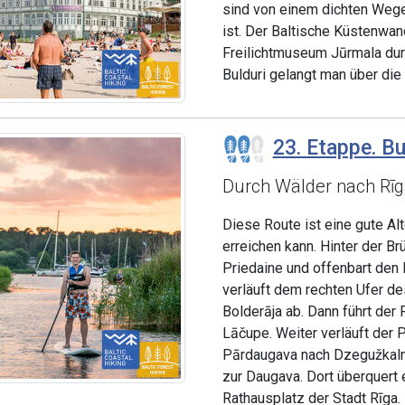
sind von einem dichten Weg
ist. Der Baltische Küstenwa
Freilichtmuseum Jūrmala du
Bulduri gelangt man über die 
23. Etappe. Bu
Durch Wälder nach Rīg
Diese Route ist eine gute Al
erreichen kann. Hinter der Br
Priedaine und offenbart den 
verläuft dem rechten Ufer de
Bolderāja ab. Dann führt der
Lāčupe. Weiter verläuft der 
Pārdaugava nach Dzegužkaln
zur Daugava. Dort überquert e
Rathausplatz der Stadt Rīga.