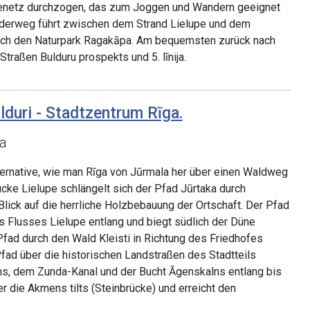
enetz durchzogen, das zum Joggen und Wandern geeignet
nderweg führt zwischen dem Strand Lielupe und dem
rch den Naturpark Ragakāpa. Am bequemsten zurück nach
Straßen Bulduru prospekts und 5. līnija.
lduri - Stadtzentrum Rīga.
a
ternative, wie man Rīga von Jūrmala her über einen Waldweg
ücke Lielupe schlängelt sich der Pfad Jūrtaka durch
Blick auf die herrliche Holzbebauung der Ortschaft. Der Pfad
s Flusses Lielupe entlang und biegt südlich der Düne
 Pfad durch den Wald Kleisti in Richtung des Friedhofes
Pfad über die historischen Landstraßen des Stadtteils
s, dem Zunda-Kanal und der Bucht Āgenskalns entlang bis
r die Akmens tilts (Steinbrücke) und erreicht den