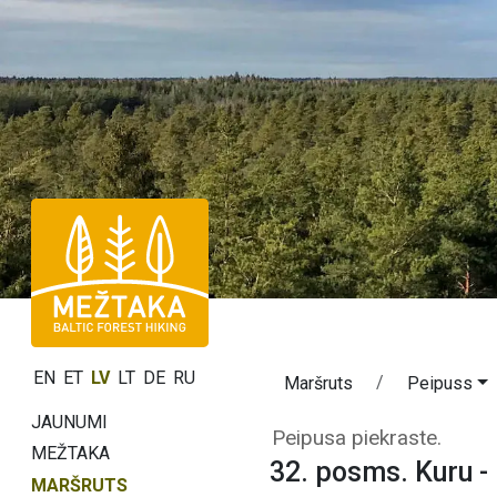
EN
ET
LV
LT
DE
RU
Maršruts
Peipuss
JAUNUMI
32. posms. Kuru
Peipusa piekraste.
MEŽTAKA
32. posms. Kuru -
MARŠRUTS