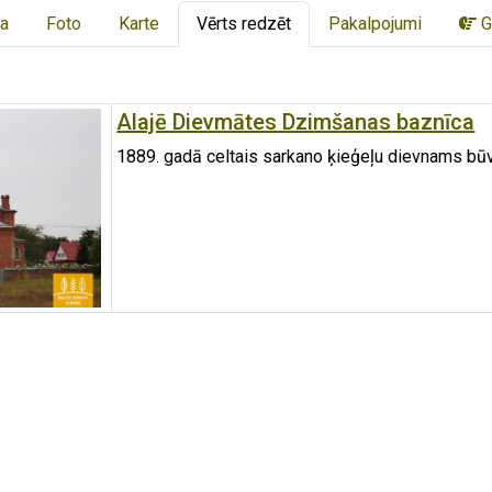
a
Foto
Karte
Vērts redzēt
Pakalpojumi
G
Alajē Dievmātes Dzimšanas baznīca
1889. gadā celtais sarkano ķieģeļu dievnams būvēt