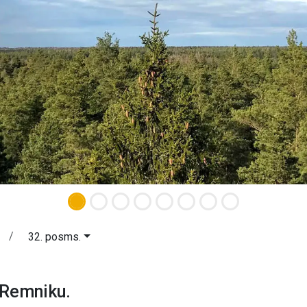
32. posms.
 - Remniku. Peipusa piekraste.
 Remniku.