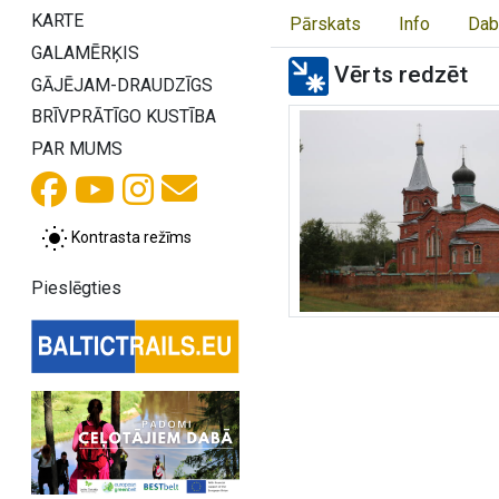
KARTE
Pārskats
Info
Dab
GALAMĒRĶIS
Vērts redzēt
GĀJĒJAM-DRAUDZĪGS
BRĪVPRĀTĪGO KUSTĪBA
PAR MUMS
Kontrasta režīms
Pieslēgties