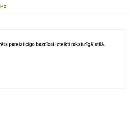
PX
s pareizticīgo baznīcai izteikti raksturīgā stilā.