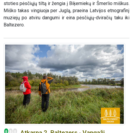
stoties pėsčiųjų tiltą ir žengia į Biķerniekų ir Šmerlio miškus.
Miško takas vingiuoja per Juglą, praeina Latvijos etnografinį
muziejų po atviru dangumi ir eina pėsčiųjų-dviračių taku iki
Baltezero.
Atkarpa 2. Baltezers - Vangaži.