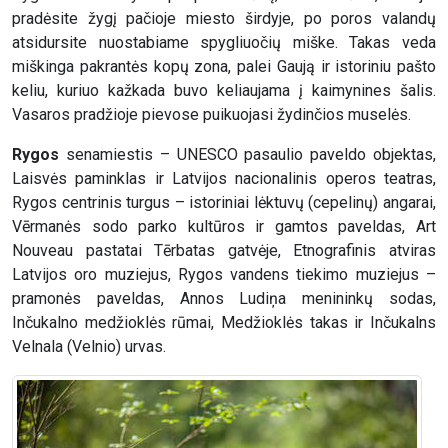
pradėsite žygį pačioje miesto širdyje, po poros valandų
atsidursite nuostabiame spygliuočių miške. Takas veda
miškinga pakrantės kopų zona, palei Gaują ir istoriniu pašto
keliu, kuriuo kažkada buvo keliaujama į kaimynines šalis.
Vasaros pradžioje pievose puikuojasi žydinčios muselės.
Rygos
senamiestis – UNESCO pasaulio paveldo objektas,
Laisvės paminklas ir Latvijos nacionalinis operos teatras,
Rygos centrinis turgus – istoriniai lėktuvų (cepelinų) angarai,
Vērmanės sodo parko kultūros ir gamtos paveldas, Art
Nouveau pastatai Tērbatas gatvėje, Etnografinis atviras
Latvijos oro muziejus, Rygos vandens tiekimo muziejus –
pramonės paveldas, Annos Ludiņa menininkų sodas,
Inčukalno medžioklės rūmai, Medžioklės takas ir Inčukalns
Velnala (Velnio) urvas.