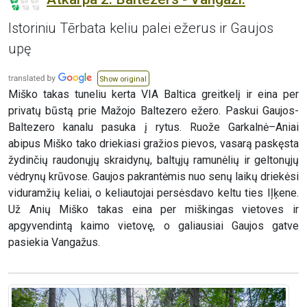
Istoriniu Tērbata keliu palei ežerus ir Gaujos
upę
Show original
Miško takas tuneliu kerta VIA Baltica greitkelį ir eina per
privatų būstą prie Mažojo Baltezero ežero. Paskui Gaujos-
Baltezero kanalu pasuka į rytus. Ruože Garkalnė–Aniai
abipus Miško tako driekiasi gražios pievos, vasarą paskęsta
žydinčių raudonųjų skraidynų, baltųjų ramunėlių ir geltonųjų
vėdrynų krūvose. Gaujos pakrantėmis nuo senų laikų driekėsi
viduramžių keliai, o keliautojai persėsdavo keltu ties Iļķene.
Už Anių Miško takas eina per miškingas vietoves ir
apgyvendintą kaimo vietovę, o galiausiai Gaujos gatve
pasiekia Vangažus.