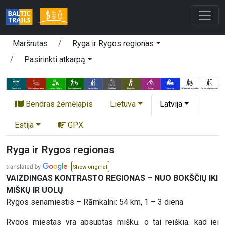
Maršrutas
Ryga ir Rygos regionas
Pasirinkti atkarpą
Bendras žemėlapis
Lietuva
Latvija
Estija
GPX
Ryga ir Rygos regionas
Show original
VAIZDINGAS KONTRASTO REGIONAS – NUO BOKŠČIŲ IKI
MIŠKŲ IR UOLŲ
Rygos senamiestis – Rāmkalni: 54 km, 1 – 3 diena
Rygos miestas yra apsuptas miškų, o tai reiškia, kad jei