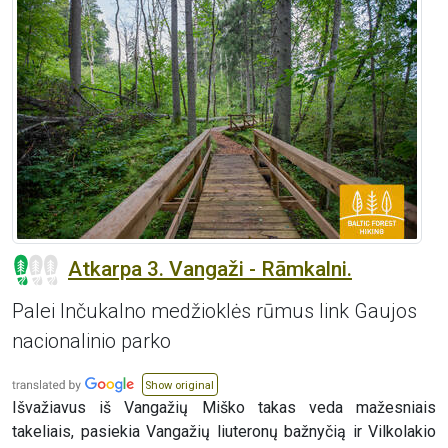
Atkarpa 3. Vangaži - Rāmkalni.
Palei Inčukalno medžioklės rūmus link Gaujos
nacionalinio parko
Show original
Išvažiavus iš Vangažių Miško takas veda mažesniais
takeliais, pasiekia Vangažių liuteronų bažnyčią ir Vilkolakio