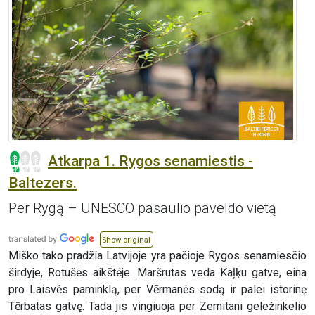
Atkarpa 1. Rygos senamiestis -
Baltezers.
Per Rygą – UNESCO pasaulio paveldo vietą
Show original
Miško tako pradžia Latvijoje yra pačioje Rygos senamiesčio
širdyje, Rotušės aikštėje. Maršrutas veda Kaļķu gatve, eina
pro Laisvės paminklą, per Vērmanės sodą ir palei istorinę
Tērbatas gatvę. Tada jis vingiuoja per Zemitani geležinkelio