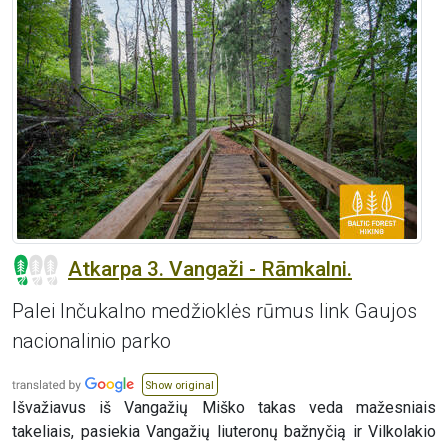
Atkarpa 3. Vangaži - Rāmkalni.
Palei Inčukalno medžioklės rūmus link Gaujos
nacionalinio parko
Show original
Išvažiavus iš Vangažių Miško takas veda mažesniais
takeliais, pasiekia Vangažių liuteronų bažnyčią ir Vilkolakio