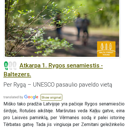
Atkarpa 1. Rygos senamiestis -
Baltezers.
Per Rygą – UNESCO pasaulio paveldo vietą
Show original
Miško tako pradžia Latvijoje yra pačioje Rygos senamiesčio
širdyje, Rotušės aikštėje. Maršrutas veda Kaļķu gatve, eina
pro Laisvės paminklą, per Vērmanės sodą ir palei istorinę
Tērbatas gatvę. Tada jis vingiuoja per Zemitani geležinkelio