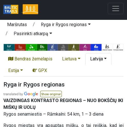
Maršrutas
Ryga ir Rygos regionas
Pasirinkti atkarpą
Bendras žemėlapis
Lietuva
Latvija
Estija
GPX
Ryga ir Rygos regionas
Show original
VAIZDINGAS KONTRASTO REGIONAS – NUO BOKŠČIŲ IKI
MIŠKŲ IR UOLŲ
Rygos senamiestis – Rāmkalni: 54 km, 1 – 3 diena
Rygos miestas yra apsuptas miškų, o tai reiškia, kad jei