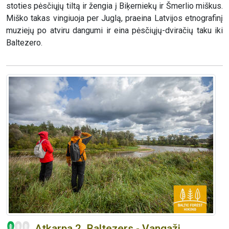
stoties pėsčiųjų tiltą ir žengia į Biķerniekų ir Šmerlio miškus.
Miško takas vingiuoja per Juglą, praeina Latvijos etnografinį
muziejų po atviru dangumi ir eina pėsčiųjų-dviračių taku iki
Baltezero.
Atkarpa 2. Baltezers - Vangaži.