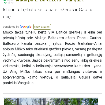
Istoriniu Tērbata keliu palei ežerus ir Gaujos
upę
Show original
Miško takas tuneliu kerta VIA Baltica greitkelį ir eina per
privatų būstą prie Mažojo Baltezero ežero. Paskui Gaujos-
Baltezero kanalu pasuka į rytus. Ruože Garkalnė–Aniai
abipus Miško tako driekiasi gražios pievos, vasarą paskęsta
žydinčių raudonųjų skraidynų, baltųjų ramunėlių ir geltonųjų
vėdrynų krūvose. Gaujos pakrantėmis nuo senų laikų driekėsi
viduramžių keliai, o keliautojai persėsdavo keltu ties Iļķene.
Už Anių Miško takas eina per miškingas vietoves ir
apgyvendintą kaimo vietovę, o galiausiai Gaujos gatve
pasiekia Vangažus.