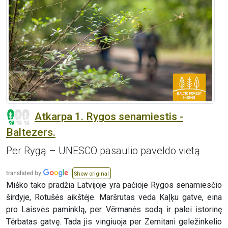
Atkarpa 1. Rygos senamiestis -
Baltezers.
Per Rygą – UNESCO pasaulio paveldo vietą
Show original
Miško tako pradžia Latvijoje yra pačioje Rygos senamiesčio
širdyje, Rotušės aikštėje. Maršrutas veda Kaļķu gatve, eina
pro Laisvės paminklą, per Vērmanės sodą ir palei istorinę
Tērbatas gatvę. Tada jis vingiuoja per Zemitani geležinkelio