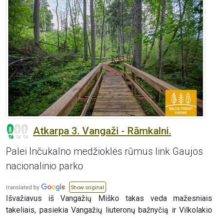
Atkarpa 3. Vangaži - Rāmkalni.
Palei Inčukalno medžioklės rūmus link Gaujos
nacionalinio parko
Show original
Išvažiavus iš Vangažių Miško takas veda mažesniais
takeliais, pasiekia Vangažių liuteronų bažnyčią ir Vilkolakio