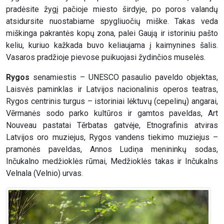
pradėsite žygį pačioje miesto širdyje, po poros valandų
atsidursite nuostabiame spygliuočių miške. Takas veda
miškinga pakrantės kopų zona, palei Gaują ir istoriniu pašto
keliu, kuriuo kažkada buvo keliaujama į kaimynines šalis.
Vasaros pradžioje pievose puikuojasi žydinčios muselės.
Rygos
senamiestis – UNESCO pasaulio paveldo objektas,
Laisvės paminklas ir Latvijos nacionalinis operos teatras,
Rygos centrinis turgus – istoriniai lėktuvų (cepelinų) angarai,
Vērmanės sodo parko kultūros ir gamtos paveldas, Art
Nouveau pastatai Tērbatas gatvėje, Etnografinis atviras
Latvijos oro muziejus, Rygos vandens tiekimo muziejus –
pramonės paveldas, Annos Ludiņa menininkų sodas,
Inčukalno medžioklės rūmai, Medžioklės takas ir Inčukalns
Velnala (Velnio) urvas.