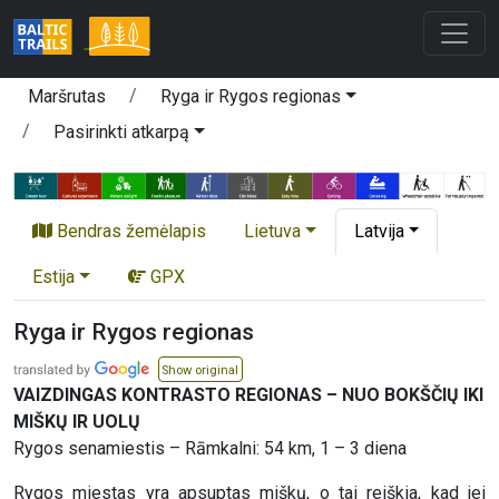
Maršrutas
Ryga ir Rygos regionas
Pasirinkti atkarpą
Bendras žemėlapis
Lietuva
Latvija
Estija
GPX
Ryga ir Rygos regionas
Show original
VAIZDINGAS KONTRASTO REGIONAS – NUO BOKŠČIŲ IKI
MIŠKŲ IR UOLŲ
Rygos senamiestis – Rāmkalni: 54 km, 1 – 3 diena
Rygos miestas yra apsuptas miškų, o tai reiškia, kad jei