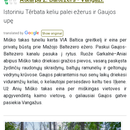
Istoriniu Tērbata keliu palei ežerus ir Gaujos
upę
Show original
Miško takas tuneliu kerta VIA Baltica greitkelį ir eina per
privatų būstą prie Mažojo Baltezero ežero. Paskui Gaujos-
Baltezero kanalu pasuka į rytus. Ruože Garkalnė–Aniai
abipus Miško tako driekiasi gražios pievos, vasarą paskęsta
žydinčių raudonųjų skraidynų, baltųjų ramunėlių ir geltonųjų
vėdrynų krūvose. Gaujos pakrantėmis nuo senų laikų driekėsi
viduramžių keliai, o keliautojai persėsdavo keltu ties Iļķene.
Už Anių Miško takas eina per miškingas vietoves ir
apgyvendintą kaimo vietovę, o galiausiai Gaujos gatve
pasiekia Vangažus.