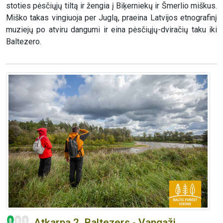
stoties pėsčiųjų tiltą ir žengia į Biķerniekų ir Šmerlio miškus.
Miško takas vingiuoja per Juglą, praeina Latvijos etnografinį
muziejų po atviru dangumi ir eina pėsčiųjų-dviračių taku iki
Baltezero.
Atkarpa 2. Baltezers - Vangaži.