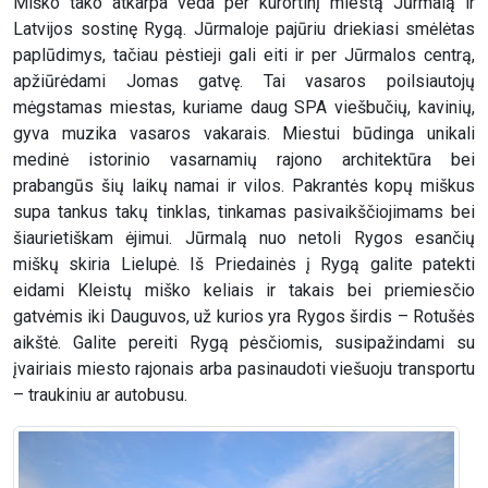
Miško tako atkarpa veda per kurortinį miestą Jūrmalą ir
Latvijos sostinę Rygą. Jūrmaloje pajūriu driekiasi smėlėtas
paplūdimys, tačiau pėstieji gali eiti ir per Jūrmalos centrą,
apžiūrėdami Jomas gatvę. Tai vasaros poilsiautojų
mėgstamas miestas, kuriame daug SPA viešbučių, kavinių,
gyva muzika vasaros vakarais. Miestui būdinga unikali
medinė istorinio vasarnamių rajono architektūra bei
prabangūs šių laikų namai ir vilos. Pakrantės kopų miškus
supa tankus takų tinklas, tinkamas pasivaikščiojimams bei
šiaurietiškam ėjimui. Jūrmalą nuo netoli Rygos esančių
miškų skiria Lielupė. Iš Priedainės į Rygą galite patekti
eidami Kleistų miško keliais ir takais bei priemiesčio
gatvėmis iki Dauguvos, už kurios yra Rygos širdis – Rotušės
aikštė. Galite pereiti Rygą pėsčiomis, susipažindami su
įvairiais miesto rajonais arba pasinaudoti viešuoju transportu
– traukiniu ar autobusu.