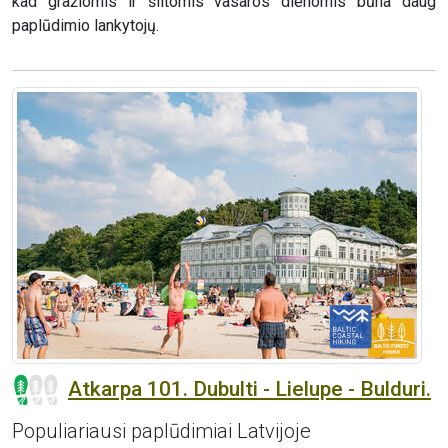
kad gražiomis ir šiltomis vasaros dienomis būna daug
paplūdimio lankytojų.
Atkarpa 101. Dubulti - Lielupe - Bulduri.
Populiariausi paplūdimiai Latvijoje