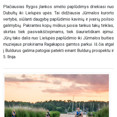
Plačiausias Rygos įlankos smėlio paplūdimys driekiasi nuo
Dubultų iki Lielupės upės. Tai didžiausia Jūrmalos kurorto
vertybė, siūlanti daugybę paplūdimio kavinių ir įvairių poilsio
galimybių. Pakrantės kopų miškus juosia tankus takų tinklas,
skirtas tiek pasivaikščiojimams, tiek šiaurietiškam ėjimui.
Jūrų tako dalis nuo Lielupės paplūdimio iki Jūrmalos buities
muziejaus priskiriama Ragakapos gamtos parkui. Iš čia atgal
į Buldurus galima patogiai patekti einant Buldurų prospektu ir
5. līnija.