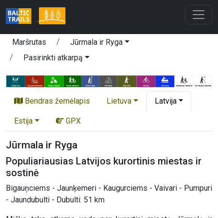
Maršrutas
Jūrmala ir Ryga
Pasirinkti atkarpą
Bendras žemėlapis
Lietuva
Latvija
Estija
GPX
Jūrmala ir Ryga
Populiariausias Latvijos kurortinis miestas ir
sostinė
Bigauņciems - Jaunķemeri - Kaugurciems - Vaivari - Pumpuri
- Jaundubulti - Dubulti: 51 km