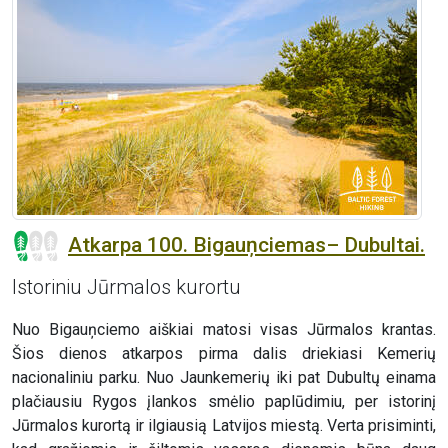
Atkarpa 100. Bigauņciemas– Dubultai.
Istoriniu Jūrmalos kurortu
Nuo Bigauņciemo aiškiai matosi visas Jūrmalos krantas.
Šios dienos atkarpos pirma dalis driekiasi Kemerių
nacionaliniu parku. Nuo Jaunkemerių iki pat Dubultų einama
plačiausiu Rygos įlankos smėlio paplūdimiu, per istorinį
Jūrmalos kurortą ir ilgiausią Latvijos miestą. Verta prisiminti,