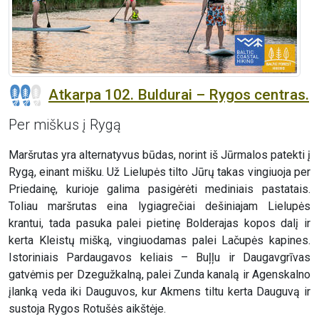
Atkarpa 102. Buldurai – Rygos centras.
Per miškus į Rygą
Maršrutas yra alternatyvus būdas, norint iš Jūrmalos patekti į
Rygą, einant mišku. Už Lielupės tilto Jūrų takas vingiuoja per
Priedainę, kurioje galima pasigėrėti mediniais pastatais.
Toliau maršrutas eina lygiagrečiai dešiniajam Lielupės
krantui, tada pasuka palei pietinę Bolderajas kopos dalį ir
kerta Kleistų mišką, vingiuodamas palei Lačupės kapines.
Istoriniais Pardaugavos keliais – Buļļu ir Daugavgrīvas
gatvėmis per Dzegužkalną, palei Zunda kanalą ir Agenskalno
įlanką veda iki Dauguvos, kur Akmens tiltu kerta Dauguvą ir
sustoja Rygos Rotušės aikštėje.