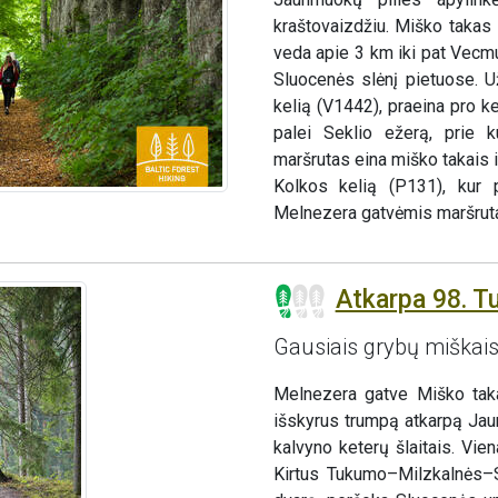
kraštovaizdžiu. Miško takas
veda apie 3 km iki pat Vecmu
Sluocenės slėnį pietuose. 
kelią (V1442), praeina pro ke
palei Seklio ežerą, prie k
maršrutas eina miško takais
Kolkos kelią (P131), kur
Melnezera gatvėmis maršruta
Atkarpa 98. 
Gausiais grybų miškai
Melnezera gatve Miško taka
išskyrus trumpą atkarpą Jaun
kalvyno keterų šlaitais. Vie
Kirtus Tukumo–Milzkalnės–