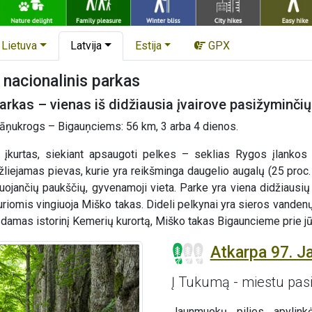
Lietuva
Latvija
Estija
GPX
nacionalinis parkas
arkas – vienas iš didžiausia įvairove pasižyminčių 
āņukrogs – Bigauņciems: 56 km, 3 arba 4 dienos.
 įkurtas, siekiant apsaugoti pelkes – seklias Rygos įlankos 
liejamas pievas, kurie yra reikšminga daugelio augalų (25 proc. 
ruojančių paukščių, gyvenamoji vieta. Parke yra viena didžiausi
kuriomis vingiuoja Miško takas. Dideli pelkynai yra sieros vande
sdamas istorinį Kemerių kurortą, Miško takas Bigauncieme prie jūro
Atkarpa 97. 
Į Tukumą - miestu pasi
Jaunmuokų pilies apylin