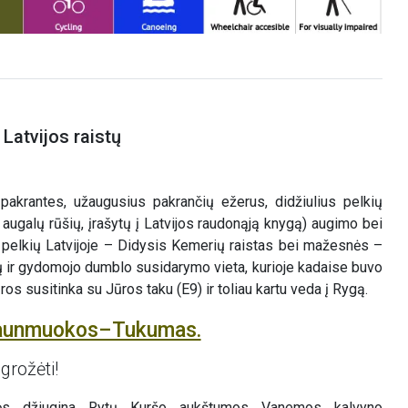
Latvijos raistų
pakrantes, užaugusius pakrančių ežerus, didžiulius pelkių
augalų rūšių, įrašytų į Latvijos raudonąją knygą) augimo bei
ų pelkių Latvijoje – Didysis Kemerių raistas bei mažesnės –
nų ir gydomojo dumblo susidarymo vieta, kurioje kadaise buvo
s susitinka su Jūros taku (E9) ir toliau kartu veda į Rygą.
Jaunmuokos–Tukumas.
grožėti!
kės džiugina Rytų Kuršo aukštumos Vanemos kalvyno