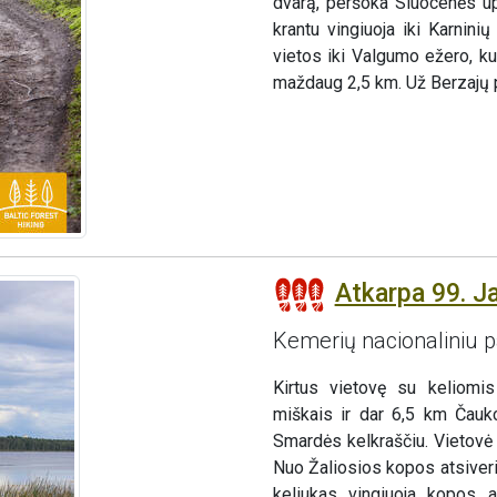
dvarą, peršoka Sluocenės upe
krantu vingiuoja iki Karnin
vietos iki Valgumo ežero, ku
maždaug 2,5 km. Už Berzajų 
Atkarpa 99. J
Kemerių nacionaliniu 
Kirtus vietovę su keliomis
miškais ir dar 6,5 km Čauk
Smardės kelkraščiu. Vietovė
Nuo Žaliosios kopos atsiveri
keliukas vingiuoja kopos a