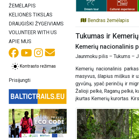
ŽEMĖLAPIS
KELIONĖS TIKSLAS
Bendras žemėlapis
DRAUGIŠKI ŽYGEIVIAMS
VOLUNTEER WITH US
Tukumas ir Kemerių 
APIE MUS
Kemerių nacionalinis p
Jaunmoku pilis – Tukums – J
Kontrasto režimas
Kemerių nacionalinis parkas
masyvus, šlapius miškus ir už
Prisijungti
gyvūnų, ypač perinčių ir mig
Žalioji pelkė, Raganų pelkė, 
įkurtas Kemerių kurortas. Kir