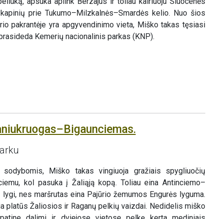
liuką, apsuka aplink Berzajus ir toliau kairiuoju Sluocenės
ių kapinių prie Tukumo–Milzkalnės–Smardės kelio. Nuo šios
rio pakrantėje yra apgyvendinimo vieta, Miško takas tęsiasi
prasideda Kemerių nacionalinis parkas (KNP).
aniukruogas–Bigaunciemas.
parku
 sodybomis, Miško takas vingiuoja gražiais spygliuočių
ciemu, kol pasuka į Žaliąją kopą. Toliau eina Antinciemo–
 lygi, nes maršrutas eina Pajūrio žemumos Engurės lyguma.
a platūs Žaliosios ir Raganų pelkių vaizdai. Nedidelis miško
patine dalimi ir dviejose vietose pelkę kerta mediniais