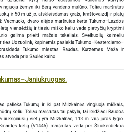
 vingiuoja žemyn iki Berų vandens malūno. Toliau maršrutas
okų ir 50 m už jo, atskleisdamas gražų kraštovaizdį ir platų
Už Vecmuokų dvaro alėjos maršrutas kerta Tukumo–Lazdos
letą viensėdžių ir tiesiu miško keliu veda pietryčių kryptimi
urio galima prieiti mažais takeliais. Sveikuolių kaimeliu
 ir ties Uozuolinių kapinėmis pasiekia Tukumo–Kesterciemo–
 prasideda Tukumo miestas. Raudas, Kurzemes Meža ir
s atveda prie Saulės kalno.
Tukumas–Janiukruogas.
s
s palieka Tukumą ir iki pat Milzkalnės vingiuoja miškais,
ūdrų keliu. Toliau maršrutas tai pakyla, tai leidžiasi Raudos
na aukščiausių vietų yra Milzkalnas, 113 m. virš jūros lygio.
Smardės kelią (V1446), maršrutas veda per Šluokenbekos