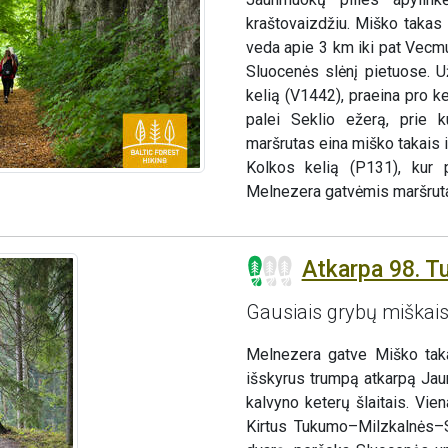
kraštovaizdžiu. Miško takas
veda apie 3 km iki pat Vecmu
Sluocenės slėnį pietuose. 
kelią (V1442), praeina pro ke
palei Seklio ežerą, prie k
maršrutas eina miško takais
Kolkos kelią (P131), kur
Melnezera gatvėmis maršruta
Atkarpa 98. 
Gausiais grybų miškai
Melnezera gatve Miško taka
išskyrus trumpą atkarpą Jaun
kalvyno keterų šlaitais. Vie
Kirtus Tukumo–Milzkalnės–