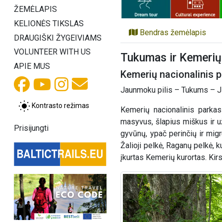
ŽEMĖLAPIS
KELIONĖS TIKSLAS
Bendras žemėlapis
DRAUGIŠKI ŽYGEIVIAMS
VOLUNTEER WITH US
Tukumas ir Kemerių 
APIE MUS
Kemerių nacionalinis p
Jaunmoku pilis – Tukums – J
Kontrasto režimas
Kemerių nacionalinis parkas
masyvus, šlapius miškus ir už
Prisijungti
gyvūnų, ypač perinčių ir mig
Žalioji pelkė, Raganų pelkė, 
įkurtas Kemerių kurortas. Kir