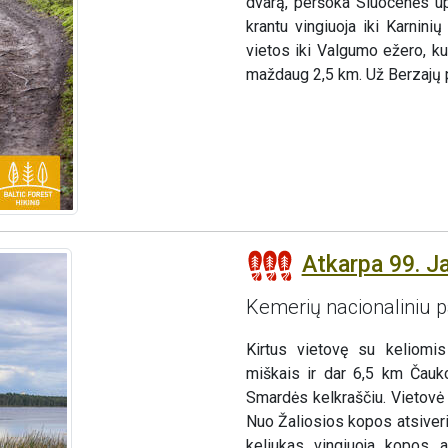
dvarą, peršoka Sluocenės upe
krantu vingiuoja iki Karnin
vietos iki Valgumo ežero, ku
maždaug 2,5 km. Už Berzajų 
Atkarpa 99. J
Kemerių nacionaliniu 
Kirtus vietovę su keliomis
miškais ir dar 6,5 km Čauk
Smardės kelkraščiu. Vietovė
Nuo Žaliosios kopos atsiveri
keliukas vingiuoja kopos a