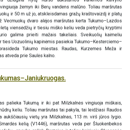
 vingiuoja žemyn iki Berų vandens malūno. Toliau maršrutas
okų ir 50 m už jo, atskleisdamas gražų kraštovaizdį ir platų
Už Vecmuokų dvaro alėjos maršrutas kerta Tukumo–Lazdos
letą viensėdžių ir tiesiu miško keliu veda pietryčių kryptimi
urio galima prieiti mažais takeliais. Sveikuolių kaimeliu
 ir ties Uozuolinių kapinėmis pasiekia Tukumo–Kesterciemo–
 prasideda Tukumo miestas. Raudas, Kurzemes Meža ir
s atveda prie Saulės kalno.
Tukumas–Janiukruogas.
s
s palieka Tukumą ir iki pat Milzkalnės vingiuoja miškais,
ūdrų keliu. Toliau maršrutas tai pakyla, tai leidžiasi Raudos
na aukščiausių vietų yra Milzkalnas, 113 m. virš jūros lygio.
Smardės kelią (V1446), maršrutas veda per Šluokenbekos