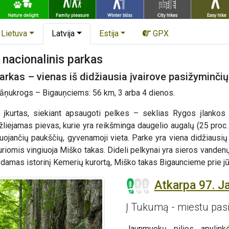
Lietuva
Latvija
Estija
GPX
nacionalinis parkas
arkas – vienas iš didžiausia įvairove pasižyminčių 
āņukrogs – Bigauņciems: 56 km, 3 arba 4 dienos.
 įkurtas, siekiant apsaugoti pelkes – seklias Rygos įlankos 
liejamas pievas, kurie yra reikšminga daugelio augalų (25 proc. 
ruojančių paukščių, gyvenamoji vieta. Parke yra viena didžiausi
kuriomis vingiuoja Miško takas. Dideli pelkynai yra sieros vande
sdamas istorinį Kemerių kurortą, Miško takas Bigauncieme prie jūro
Atkarpa 97. 
Į Tukumą - miestu pasi
Jaunmuokų pilies apylin