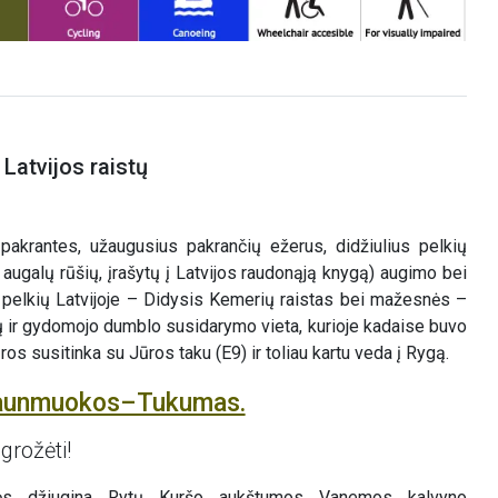
Latvijos raistų
pakrantes, užaugusius pakrančių ežerus, didžiulius pelkių
augalų rūšių, įrašytų į Latvijos raudonąją knygą) augimo bei
ų pelkių Latvijoje – Didysis Kemerių raistas bei mažesnės –
nų ir gydomojo dumblo susidarymo vieta, kurioje kadaise buvo
s susitinka su Jūros taku (E9) ir toliau kartu veda į Rygą.
Jaunmuokos–Tukumas.
grožėti!
kės džiugina Rytų Kuršo aukštumos Vanemos kalvyno