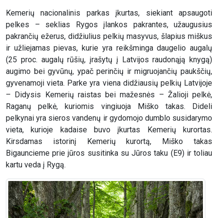
Kemerių nacionalinis parkas įkurtas, siekiant apsaugoti
pelkes – seklias Rygos įlankos pakrantes, užaugusius
pakrančių ežerus, didžiulius pelkių masyvus, šlapius miškus
ir užliejamas pievas, kurie yra reikšminga daugelio augalų
(25 proc. augalų rūšių, įrašytų į Latvijos raudonąją knygą)
augimo bei gyvūnų, ypač perinčių ir migruojančių paukščių,
gyvenamoji vieta. Parke yra viena didžiausių pelkių Latvijoje
– Didysis Kemerių raistas bei mažesnės – Žalioji pelkė,
Raganų pelkė, kuriomis vingiuoja Miško takas. Dideli
pelkynai yra sieros vandenų ir gydomojo dumblo susidarymo
vieta, kurioje kadaise buvo įkurtas Kemerių kurortas.
Kirsdamas istorinį Kemerių kurortą, Miško takas
Bigauncieme prie jūros susitinka su Jūros taku (E9) ir toliau
kartu veda į Rygą.