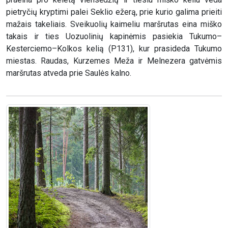
pietryčių kryptimi palei Seklio ežerą, prie kurio galima prieiti
mažais takeliais. Sveikuolių kaimeliu maršrutas eina miško
takais ir ties Uozuolinių kapinėmis pasiekia Tukumo–
Kesterciemo–Kolkos kelią (P131), kur prasideda Tukumo
miestas. Raudas, Kurzemes Meža ir Melnezera gatvėmis
maršrutas atveda prie Saulės kalno.