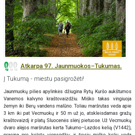
Atkarpa 97. Jaunmuokos–Tukumas.
Į Tukumą - miestu pasigrožėti!
Jaunmuokų pilies apylinkės džiugina Rytų Kuršo aukštumos
Vanemos kalvyno kraštovaizdžiu. Miško takas vingiuoja
žemyn iki Berų vandens malūno. Toliau maršrutas veda apie
3 km iki pat Vecmuokų ir 50 m už jo, atskleisdamas gražų
kraštovaizdį ir platų Sluocenės slėnį pietuose. Už Vecmuokų
dvaro alėjos maršrutas kerta Tukumo–Lazdos kelią (V1442),
praeina pro keletą viensėdžių ir tiesiu miško keliu veda