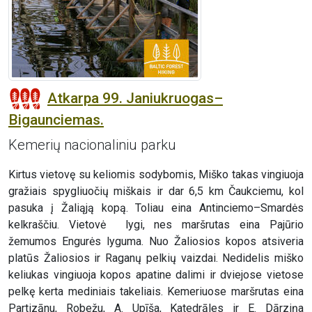
Atkarpa 99. Janiukruogas–
Bigaunciemas.
Kemerių nacionaliniu parku
Kirtus vietovę su keliomis sodybomis, Miško takas vingiuoja
gražiais spygliuočių miškais ir dar 6,5 km Čaukciemu, kol
pasuka į Žaliąją kopą. Toliau eina Antinciemo–Smardės
kelkraščiu. Vietovė lygi, nes maršrutas eina Pajūrio
žemumos Engurės lyguma. Nuo Žaliosios kopos atsiveria
platūs Žaliosios ir Raganų pelkių vaizdai. Nedidelis miško
keliukas vingiuoja kopos apatine dalimi ir dviejose vietose
pelkę kerta mediniais takeliais. Kemeriuose maršrutas eina
Partizānu, Robežu, A. Upīša, Katedrāles ir E. Dārziņa