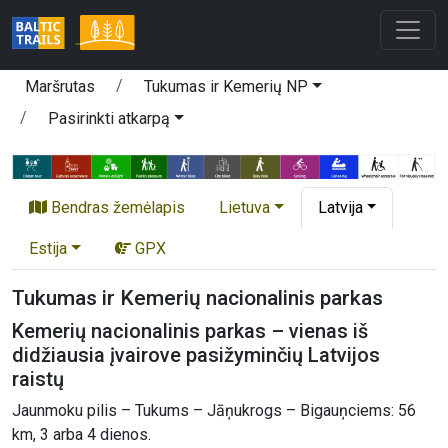
Maršrutas
Tukumas ir Kemerių NP
Pasirinkti atkarpą
Bendras žemėlapis
Lietuva
Latvija
Estija
GPX
Tukumas ir Kemerių nacionalinis parkas
Kemerių nacionalinis parkas – vienas iš
didžiausia įvairove pasižyminčių Latvijos
raistų
Jaunmoku pilis – Tukums – Jāņukrogs – Bigauņciems: 56
km, 3 arba 4 dienos.