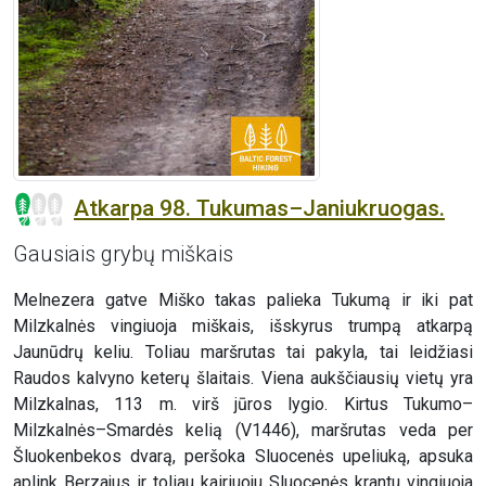
Atkarpa 98. Tukumas–Janiukruogas.
Gausiais grybų miškais
Melnezera gatve Miško takas palieka Tukumą ir iki pat
Milzkalnės vingiuoja miškais, išskyrus trumpą atkarpą
Jaunūdrų keliu. Toliau maršrutas tai pakyla, tai leidžiasi
Raudos kalvyno keterų šlaitais. Viena aukščiausių vietų yra
Milzkalnas, 113 m. virš jūros lygio. Kirtus Tukumo–
Milzkalnės–Smardės kelią (V1446), maršrutas veda per
Šluokenbekos dvarą, peršoka Sluocenės upeliuką, apsuka
aplink Berzajus ir toliau kairiuoju Sluocenės krantu vingiuoja