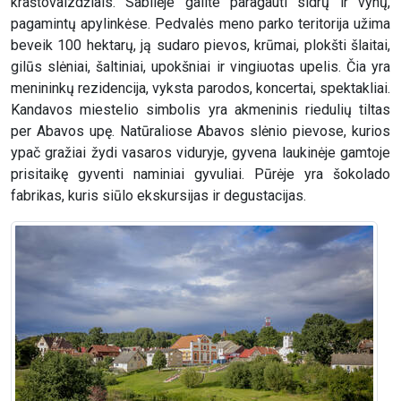
kraštovaizdžiais. Sabilėje galite paragauti sidrų ir vynų,
pagamintų apylinkėse. Pedvalės meno parko teritorija užima
beveik 100 hektarų, ją sudaro pievos, krūmai, plokšti šlaitai,
gilūs slėniai, šaltiniai, upokšniai ir vingiuotas upelis. Čia yra
menininkų rezidencija, vyksta parodos, koncertai, spektakliai.
Kandavos miestelio simbolis yra akmeninis riedulių tiltas
per Abavos upę. Natūraliose Abavos slėnio pievose, kurios
ypač gražiai žydi vasaros viduryje, gyvena laukinėje gamtoje
prisitaikę gyventi naminiai gyvuliai. Pūrėje yra šokolado
fabrikas, kuris siūlo ekskursijas ir degustacijas.