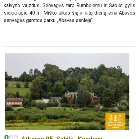
kalvyno vaizdus. Senvagės tarp Rumbciemu ir Sabile gylis
siekia apie 40 m. Miško takas šią ir kitą dieną eina Abavos
senvagės gamtos parku „Abavas senleja“.
Atkarpa 95. Sabilė–Kandava.