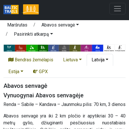
Maršrutas
Abavos senvagė
Pasirinkti atkarpą
Bendras žemėlapis
Lietuva
Latvija
Estija
GPX
Abavos senvagė
Vynuogynai Abavos senvagėje
Renda – Sabile – Kandava – Jaunmoku pilis: 70 km, 3 dienos
Abavos senvagė yra iki 2 km pločio ir apytikriai 30 – 40
metrų gylio, džiuginanti pėsčiuosius nuostabiais