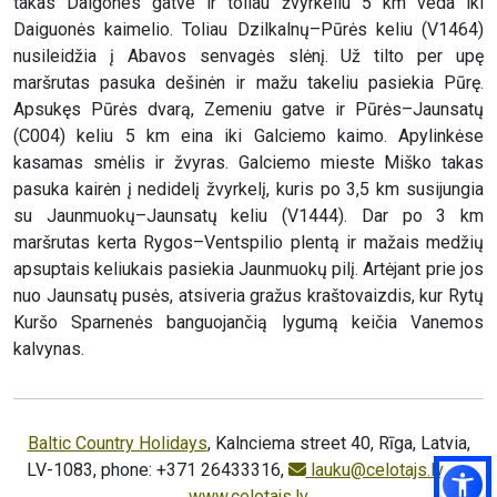
takas Daigones gatve ir toliau žvyrkeliu 5 km veda iki
Daiguonės kaimelio. Toliau Dzilkalnų–Pūrės keliu (V1464)
nusileidžia į Abavos senvagės slėnį. Už tilto per upę
maršrutas pasuka dešinėn ir mažu takeliu pasiekia Pūrę.
Apsukęs Pūrės dvarą, Zemeniu gatve ir Pūrės–Jaunsatų
(C004) keliu 5 km eina iki Galciemo kaimo. Apylinkėse
kasamas smėlis ir žvyras. Galciemo mieste Miško takas
pasuka kairėn į nedidelį žvyrkelį, kuris po 3,5 km susijungia
su Jaunmuokų–Jaunsatų keliu (V1444). Dar po 3 km
maršrutas kerta Rygos–Ventspilio plentą ir mažais medžių
apsuptais keliukais pasiekia Jaunmuokų pilį. Artėjant prie jos
nuo Jaunsatų pusės, atsiveria gražus kraštovaizdis, kur Rytų
Kuršo Sparnenės banguojančią lygumą keičia Vanemos
kalvynas.
Baltic Country Holidays
, Kalnciema street 40, Rīga, Latvia,
LV-1083, phone: +371 26433316,
lauku@celotajs.lv
,
www.celotajs.lv