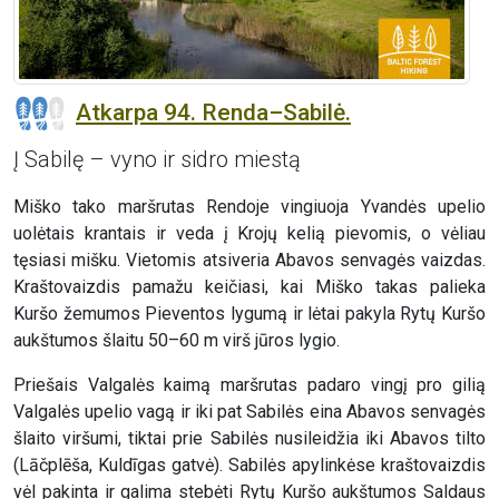
Atkarpa 94. Renda–Sabilė.
Į Sabilę – vyno ir sidro miestą
Miško tako maršrutas Rendoje vingiuoja Yvandės upelio
uolėtais krantais ir veda į Krojų kelią pievomis, o vėliau
tęsiasi mišku. Vietomis atsiveria Abavos senvagės vaizdas.
Kraštovaizdis pamažu keičiasi, kai Miško takas palieka
Kuršo žemumos Pieventos lygumą ir lėtai pakyla Rytų Kuršo
aukštumos šlaitu 50–60 m virš jūros lygio.
Priešais Valgalės kaimą maršrutas padaro vingį pro gilią
Valgalės upelio vagą ir iki pat Sabilės eina Abavos senvagės
šlaito viršumi, tiktai prie Sabilės nusileidžia iki Abavos tilto
(Lāčplēša, Kuldīgas gatvė). Sabilės apylinkėse kraštovaizdis
vėl pakinta ir galima stebėti Rytų Kuršo aukštumos Saldaus