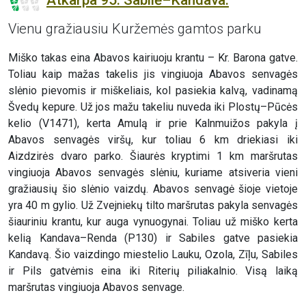
Vienu gražiausiu Kuržemės gamtos parku
Miško takas eina Abavos kairiuoju krantu – Kr. Barona gatve.
Toliau kaip mažas takelis jis vingiuoja Abavos senvagės
slėnio pievomis ir miškeliais, kol pasiekia kalvą, vadinamą
Švedų kepure. Už jos mažu takeliu nuveda iki Plostų–Pūcės
kelio (V1471), kerta Amulą ir prie Kalnmuižos pakyla į
Abavos senvagės viršų, kur toliau 6 km driekiasi iki
Aizdzirės dvaro parko. Šiaurės kryptimi 1 km maršrutas
vingiuoja Abavos senvagės slėniu, kuriame atsiveria vieni
gražiausių šio slėnio vaizdų. Abavos senvagė šioje vietoje
yra 40 m gylio. Už Zvejniekų tilto maršrutas pakyla senvagės
šiauriniu krantu, kur auga vynuogynai. Toliau už miško kerta
kelią Kandava–Renda (P130) ir Sabiles gatve pasiekia
Kandavą. Šio vaizdingo miestelio Lauku, Ozola, Zīļu, Sabiles
ir Pils gatvėmis eina iki Riterių piliakalnio. Visą laiką
maršrutas vingiuoja Abavos senvage.