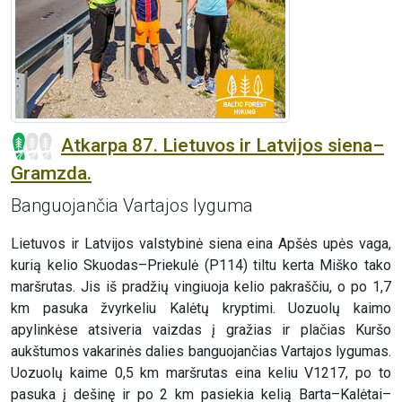
Atkarpa 87. Lietuvos ir Latvijos siena–
Gramzda.
Banguojančia Vartajos lyguma
Lietuvos ir Latvijos valstybinė siena eina Apšės upės vaga,
kurią kelio Skuodas–Priekulė (P114) tiltu kerta Miško tako
maršrutas. Jis iš pradžių vingiuoja kelio pakraščiu, o po 1,7
km pasuka žvyrkeliu Kalėtų kryptimi. Uozuolų kaimo
apylinkėse atsiveria vaizdas į gražias ir plačias Kuršo
aukštumos vakarinės dalies banguojančias Vartajos lygumas.
Uozuolų kaime 0,5 km maršrutas eina keliu V1217, po to
pasuka į dešinę ir po 2 km pasiekia kelią Barta–Kalėtai–