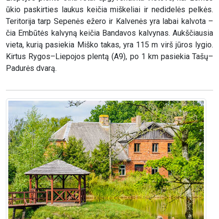
ūkio paskirties laukus keičia miškeliai ir nedidelės pelkės.
Teritorija tarp Sepenės ežero ir Kalvenės yra labai kalvota –
čia Embūtės kalvyną keičia Bandavos kalvynas. Aukščiausia
vieta, kurią pasiekia Miško takas, yra 115 m virš jūros lygio.
Kirtus Rygos–Liepojos plentą (A9), po 1 km pasiekia Tašų–
Padurės dvarą.