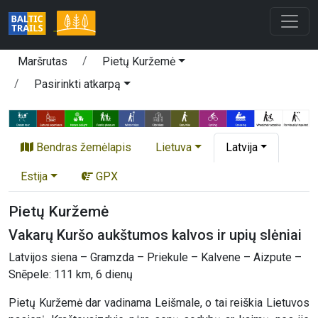
Maršrutas
Pietų Kuržemė
Pasirinkti atkarpą
Bendras žemėlapis
Lietuva
Latvija
Estija
GPX
Pietų Kuržemė
Vakarų Kuršo aukštumos kalvos ir upių slėniai
Latvijos siena – Gramzda – Priekule – Kalvene – Aizpute –
Snēpele: 111 km, 6 dienų
Pietų Kuržemė dar vadinama Leišmale, o tai reiškia Lietuvos