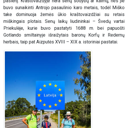
pasienį. Kraštovaizdyje nėra senų sodybų ar kaimų, nes jie
buvo sunaikinti Antrojo pasaulinio karo metais, todėl Miško
take dominuoja žemės ūkio kraštovaizdžiai su retais
miškingais plotais. Senų laikų liudininkai – Švedų vartai
Priekulėje, kurie buvo pastatyti 1688 m. bei papuošti
Gotlando smiltainyje išraižytais baronų Korfų ir Redernų
herbais, taip pat Aizputės XVIII – XIX a. istoriniai pastatai.