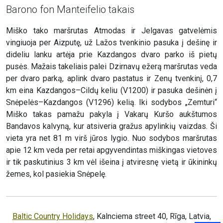
Barono fon Manteifelio takais
Miško tako maršrutas Atmodas ir Jelgavas gatvelėmis
vingiuoja per Aizputę, už Lažos tvenkinio pasuka į dešinę ir
dideliu lanku artėja prie Kazdangos dvaro parko iš pietų
pusės. Mažais takeliais palei Dzirnavų ežerą maršrutas veda
per dvaro parką, aplink dvaro pastatus ir Zenų tvenkinį, 0,7
km eina Kazdangos–Cildų keliu (V1200) ir pasuka dešinėn į
Snėpelės–Kazdangos (V1296) kelią. Iki sodybos „Zemturi“
Miško takas pamažu pakyla į Vakarų Kuršo aukštumos
Bandavos kalvyną, kur atsiveria gražus apylinkių vaizdas. Ši
vieta yra net 81 m virš jūros lygio. Nuo sodybos maršrutas
apie 12 km veda per retai apgyvendintas miškingas vietoves
ir tik paskutinius 3 km vėl išeina į atviresnę vietą ir ūkininkų
žemes, kol pasiekia Snėpelę.
Baltic Country Holidays
, Kalnciema street 40, Rīga, Latvia,