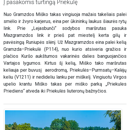
Į pasakomis turtingą Priekulę
Nuo Gramzdos Miško takas vingiuoja mažais takeliais palei
smėlio ir žvyro karjerus, eina per ūkininkų laukus šiaurės rytų
link. Prie „Lejasbunči“ sodybos maršrutas pasuka
Mazgramzdos link ir prieš pat miestelį kerta gilų ir
pavėsingą Runiupės slėnį. Už Mazgramzdos eina palei kelią
Gramzda–Priekulė (P114), nuo kurio atsiveria gražios ir
plačios Kuršo aukštumos vakarinės dalies banguojančios
Vartajos lygumos. Kirtus šį kelią, Miško tako maršrutas
keliauja per buvusį aerodromą, Priekulės–Purmsatų–Kalėjų
keliu (V1211) ir nedideliu lanku per miškelį. Vingiuotu Virgos
upelio krantu Miško takas per miško parką „Priekules
Priediens“ atveda iki Priekulės liuteronų bažnyčios.