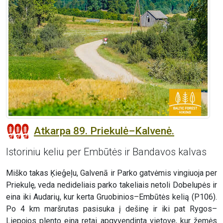
Atkarpa 89. Priekulė–Kalvenė.
Istoriniu keliu per Embūtės ir Bandavos kalvas
Miško takas Ķieģeļu, Galvenā ir Parko gatvėmis vingiuoja per
Priekulę, veda nedideliais parko takeliais netoli Dobelupės ir
eina iki Audarių, kur kerta Gruobinios–Embūtės kelią (P106).
Po 4 km maršrutas pasisuka į dešinę ir iki pat Rygos–
Liepojos plento eina retai apgyvendinta vietove, kur žemės