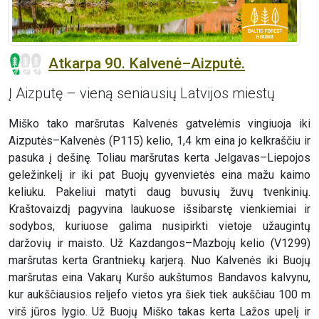
Atkarpa 90. Kalvenė–Aizputė.
Į Aizputę – vieną seniausių Latvijos miestų
Miško tako maršrutas Kalvenės gatvelėmis vingiuoja iki
Aizputės–Kalvenės (P115) kelio, 1,4 km eina jo kelkraščiu ir
pasuka į dešinę. Toliau maršrutas kerta Jelgavas–Liepojos
geležinkelį ir iki pat Buojų gyvenvietės eina mažu kaimo
keliuku. Pakeliui matyti daug buvusių žuvų tvenkinių.
Kraštovaizdį pagyvina laukuose išsibarstę vienkiemiai ir
sodybos, kuriuose galima nusipirkti vietoje užaugintų
daržovių ir maisto. Už Kazdangos–Mazbojų kelio (V1299)
maršrutas kerta Grantniekų karjerą. Nuo Kalvenės iki Buojų
maršrutas eina Vakarų Kuršo aukštumos Bandavos kalvynu,
kur aukščiausios reljefo vietos yra šiek tiek aukščiau 100 m
virš jūros lygio. Už Buojų Miško takas kerta Lažos upelį ir