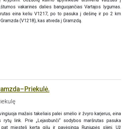
ukštumos vakarinės dalies banguojančias Vartajos lygumas.
utas eina keliu V1217, po to pasuka į dešinę ir po 2 km
i–Gramzda (V1218), kas atveda į Gramzdą.
ramzda–Priekulė.
iekulę
giuoja mažais takeliais palei smėlio ir žvyro karjerus, eina
s rytų link. Prie „Lejasbunči“ sodybos maršrutas pasuka
pat miestelį kerta gilų ir pavėsingą Runiupės slėnį. Už