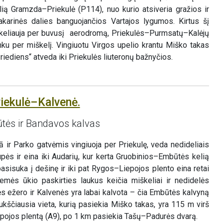
ą Gramzda–Priekulė (P114), nuo kurio atsiveria gražios ir
karinės dalies banguojančios Vartajos lygumos. Kirtus šį
 keliauja per buvusį aerodromą, Priekulės–Purmsatų–Kalėjų
anku per miškelį. Vingiuotu Virgos upelio krantu Miško takas
iediens“ atveda iki Priekulės liuteronų bažnyčios.
riekulė–Kalvenė.
ūtės ir Bandavos kalvas
 ir Parko gatvėmis vingiuoja per Priekulę, veda nedideliais
upės ir eina iki Audarių, kur kerta Gruobinios–Embūtės kelią
sisuka į dešinę ir iki pat Rygos–Liepojos plento eina retai
emės ūkio paskirties laukus keičia miškeliai ir nedidelės
nės ežero ir Kalvenės yra labai kalvota – čia Embūtės kalvyną
kščiausia vieta, kurią pasiekia Miško takas, yra 115 m virš
epojos plentą (A9), po 1 km pasiekia Tašų–Padurės dvarą.