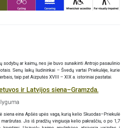
 sodybų ar kaimų, nes jie buvo sunaikinti Antrojo pasaulinio
ais. Senų laikų liudininkai – Švedų vartai Priekulėje, kurie
bais, taip pat Aizputės XVIII – XIX a. istoriniai pastatai.
etuvos ir Latvijos siena–Gramzda.
s lyguma
inė siena eina Apšės upės vaga, kurią kelio Skuodas–Priekulė
 maršrutas. Jis iš pradžių vingiuoja kelio pakraščiu, o po 1,7
 kryptimi. Uozuolų kaimo apylinkėse atsiveria vaizdas į