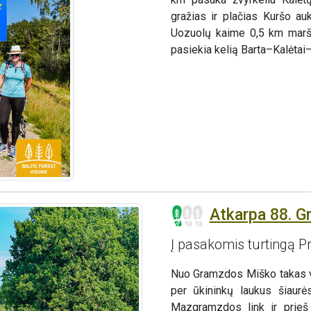
gražias ir plačias Kuršo a
Uozuolų kaime 0,5 km maršr
pasiekia kelią Barta–Kalėta
Atkarpa 88. G
Į pasakomis turtingą Pr
Nuo Gramzdos Miško takas vin
per ūkininkų laukus šiaurė
Mazgramzdos link ir prieš 