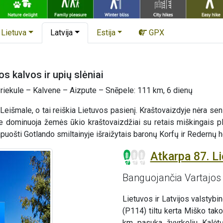
Lietuva
Latvija
Estija
GPX
 kalvos ir upių slėniai
riekule – Kalvene – Aizpute – Snēpele: 111 km, 6 dienų
išmale, o tai reiškia Lietuvos pasienį. Kraštovaizdyje nėra senų
 dominuoja žemės ūkio kraštovaizdžiai su retais miškingais plot
uošti Gotlando smiltainyje išraižytais baronų Korfų ir Redernų her
Atkarpa 87. Li
Banguojančia Vartajo
Lietuvos ir Latvijos valstyb
(P114) tiltu kerta Miško tako
km pasuka žvyrkeliu Kalėtų