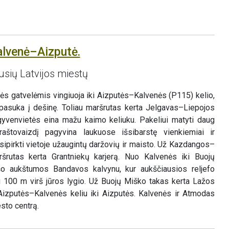
alvenė–Aizputė.
usių Latvijos miestų
ės gatvelėmis vingiuoja iki Aizputės–Kalvenės (P115) kelio,
r pasuka į dešinę. Toliau maršrutas kerta Jelgavas–Liepojos
ų gyvenvietės eina mažu kaimo keliuku. Pakeliui matyti daug
aštovaizdį pagyvina laukuose išsibarstę vienkiemiai ir
ipirkti vietoje užaugintų daržovių ir maisto. Už Kazdangos–
rutas kerta Grantniekų karjerą. Nuo Kalvenės iki Buojų
o aukštumos Bandavos kalvynu, kur aukščiausios reljefo
au 100 m virš jūros lygio. Už Buojų Miško takas kerta Lažos
a Aizputės–Kalvenės keliu iki Aizputės. Kalvenės ir Atmodas
sto centrą.