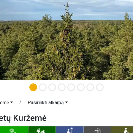
žemė
Pasirinkti atkarpą
ietų Kuržemė