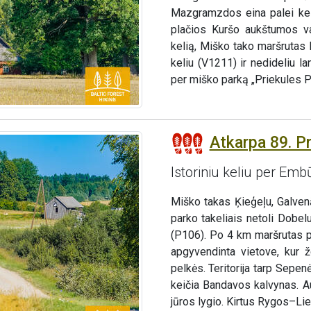
Mazgramzdos eina palei keli
plačios Kuršo aukštumos va
kelią, Miško tako maršrutas
keliu (V1211) ir nedideliu l
per miško parką „Priekules Pr
Atkarpa 89. P
Istoriniu keliu per Emb
Miško takas Ķieģeļu, Galvenā
parko takeliais netoli Dobel
(P106). Po 4 km maršrutas pa
apgyvendinta vietove, kur ž
pelkės. Teritorija tarp Sepe
keičia Bandavos kalvynas. Au
jūros lygio. Kirtus Rygos–Li