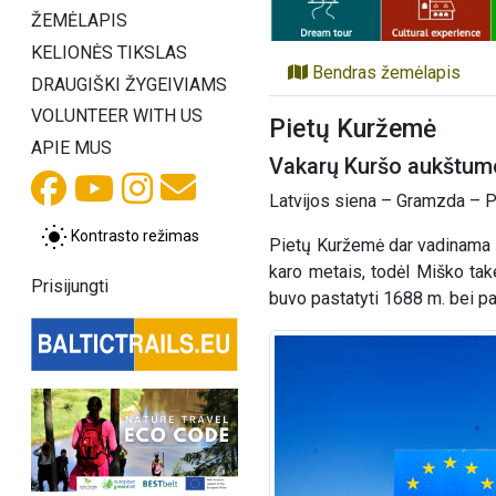
ŽEMĖLAPIS
KELIONĖS TIKSLAS
Bendras žemėlapis
DRAUGIŠKI ŽYGEIVIAMS
VOLUNTEER WITH US
Pietų Kuržemė
APIE MUS
Vakarų Kuršo aukštumos
Latvijos siena – Gramzda – P
Kontrasto režimas
Pietų Kuržemė dar vadinama Le
karo metais, todėl Miško take
Prisijungti
buvo pastatyti 1688 m. bei pap