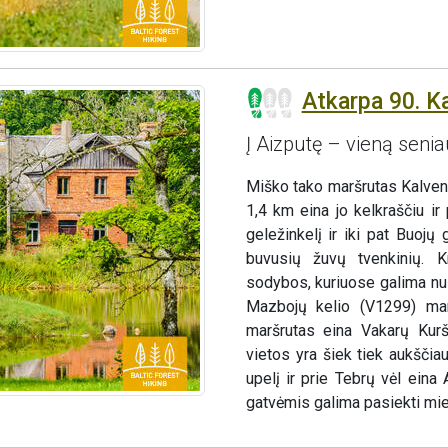
Atkarpa 90. K
Į Aizputę – vieną senia
Miško tako maršrutas Kalven
1,4 km eina jo kelkraščiu i
geležinkelį ir iki pat Buoj
buvusių žuvų tvenkinių. Kr
sodybos, kuriuose galima nus
Mazbojų kelio (V1299) marš
maršrutas eina Vakarų Kurš
vietos yra šiek tiek aukšči
upelį ir prie Tebrų vėl ein
gatvėmis galima pasiekti mie