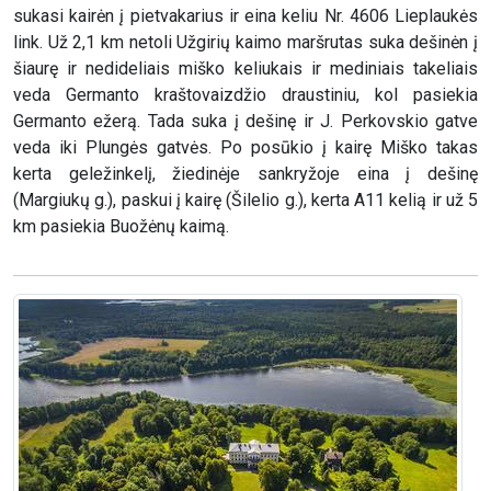
sukasi kairėn į pietvakarius ir eina keliu Nr. 4606 Lieplaukės
link. Už 2,1 km netoli Užgirių kaimo maršrutas suka dešinėn į
šiaurę ir nedideliais miško keliukais ir mediniais takeliais
veda Germanto kraštovaizdžio draustiniu, kol pasiekia
Germanto ežerą. Tada suka į dešinę ir J. Perkovskio gatve
veda iki Plungės gatvės. Po posūkio į kairę Miško takas
kerta geležinkelį, žiedinėje sankryžoje eina į dešinę
(Margiukų g.), paskui į kairę (Šilelio g.), kerta A11 kelią ir už 5
km pasiekia Buožėnų kaimą.