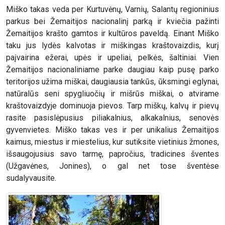
Miško takas veda per Kurtuvėnų, Varnių, Salantų regioninius
parkus bei Žemaitijos nacionalinį parką ir kviečia pažinti
Žemaitijos krašto gamtos ir kultūros paveldą. Einant Miško
taku jus lydės kalvotas ir miškingas kraštovaizdis, kurį
paįvairina ežerai, upės ir upeliai, pelkės, šaltiniai. Vien
Žemaitijos nacionaliniame parke daugiau kaip pusę parko
teritorijos užima miškai, daugiausia tankūs, ūksmingi eglynai,
natūralūs seni spygliuočių ir mišrūs miškai, o atvirame
kraštovaizdyje dominuoja pievos. Tarp miškų, kalvų ir pievų
rasite pasislėpusius piliakalnius, alkakalnius, senovės
gyvenvietes. Miško takas ves ir per unikalius Žemaitijos
kaimus, miestus ir miestelius, kur sutiksite vietinius žmones,
išsaugojusius savo tarmę, papročius, tradicines šventes
(Užgavėnes, Jonines), o gal net tose šventėse
sudalyvausite.