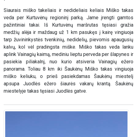
Siaurais miško takeliais ir nedideliais keliais Miško takas
veda per Kurtuvėnų regioninį parką. Jame įrengti gamtos
pažintiniai takai. Iš Kurtuvėnų maršrutas tęsiasi gražia
medžių alėja ir maždaug už 1 km pasukęs į kairę vingiuoja
tarp žuvininkystės tvenkinių, nedidelių, pievomis apaugusių
kalvų, kol vėl pradingsta miške. Miško takas veda lanku
aplink Vainagių kaimą, mediniu lieptu perveda per šlapynes ir
pasiekia piliakalnį, nuo kurio atsiveria Vainagių ežero
panorama. Toliau 8 km iki Šaukėnų Miško takas vingiuoja
miško keliuku, o prieš pasiekdamas Šaukėnų miestelį
apsupa Juodlės ežero šiaurės vakarų krantą. Šaukėnų
miestelyje takas tęsiasi Juodlės gatve.