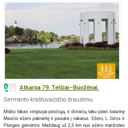
Atkarpa 79. Telšiai–Buožėnai.
Germanto kraštovaizdžio draustiniu
Miško takas vingiuoja pėsčiųjų ir dviračių taku palei šiaurinę
Masčio ežero pakrantę ir pasuka į vakarus Ežero, L. Giros ir
Plungės gatvėmis. Maždaug už 2,5 km nuo ežero maršrutas