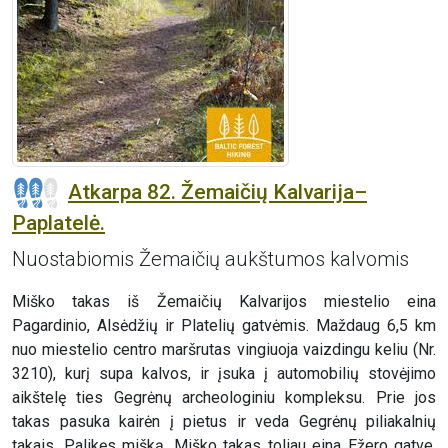
Atkarpa 82. Žemaičių Kalvarija–
Paplatelė.
Nuostabiomis Žemaičių aukštumos kalvomis
Miško takas iš Žemaičių Kalvarijos miestelio eina
Pagardinio, Alsėdžių ir Platelių gatvėmis. Maždaug 6,5 km
nuo miestelio centro maršrutas vingiuoja vaizdingu keliu (Nr.
3210), kurį supa kalvos, ir įsuka į automobilių stovėjimo
aikštelę ties Gegrėnų archeologiniu kompleksu. Prie jos
takas pasuka kairėn į pietus ir veda Gegrėnų piliakalnių
takais. Palikęs mišką, Miško takas toliau eina Ežero gatve,