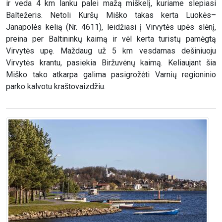
ir veda 4 km lanku palei mažą miškelį, kuriame slepiasi
Baltežeris. Netoli Kuršų Miško takas kerta Luokės–
Janapolės kelią (Nr. 4611), leidžiasi į Virvytės upės slėnį,
preina per Baltininkų kaimą ir vėl kerta turistų pamėgtą
Virvytės upę. Maždaug už 5 km vesdamas dešiniuoju
Virvytės krantu, pasiekia Biržuvėnų kaimą. Keliaujant šia
Miško tako atkarpa galima pasigrožėti Varnių regioninio
parko kalvotu kraštovaizdžiu.