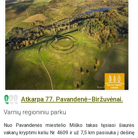
Atkarpa 77. Pavandenė–Biržuvėnai.
Varnių regioniniu parku
Nuo Pavandenės miestelio Miško takas tęsiasi šiaurės
vakarų kryptimi keliu Nr. 4609 ir už 7,5 km pasisuka į dešinę