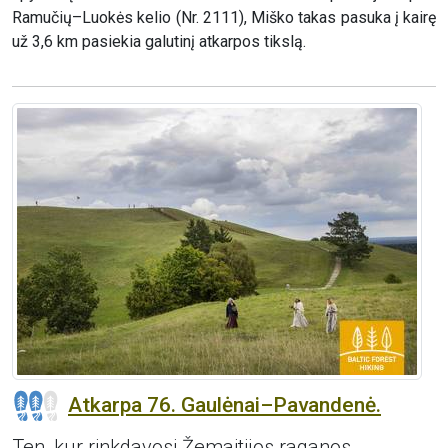
Ramučių–Luokės kelio (Nr. 2111), Miško takas pasuka į kairę
už 3,6 km pasiekia galutinį atkarpos tikslą.
Atkarpa 76. Gaulėnai–Pavandenė.
Ten, kur rinkdavosi Žemaitijos raganos