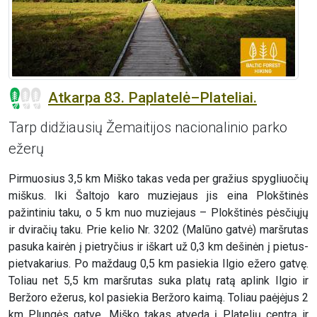
Atkarpa 83. Paplatelė–Plateliai.
Tarp didžiausių Žemaitijos nacionalinio parko
ežerų
Pirmuosius 3,5 km Miško takas veda per gražius spygliuočių
miškus. Iki Šaltojo karo muziejaus jis eina Plokštinės
pažintiniu taku, o 5 km nuo muziejaus – Plokštinės pėsčiųjų
ir dviračių taku. Prie kelio Nr. 3202 (Malūno gatvė) maršrutas
pasuka kairėn į pietryčius ir iškart už 0,3 km dešinėn į pietus-
pietvakarius. Po maždaug 0,5 km pasiekia Ilgio ežero gatvę.
Toliau net 5,5 km maršrutas suka platų ratą aplink Ilgio ir
Beržoro ežerus, kol pasiekia Beržoro kaimą. Toliau paėjėjus 2
km Plungės gatve, Miško takas atveda į Platelių centrą ir