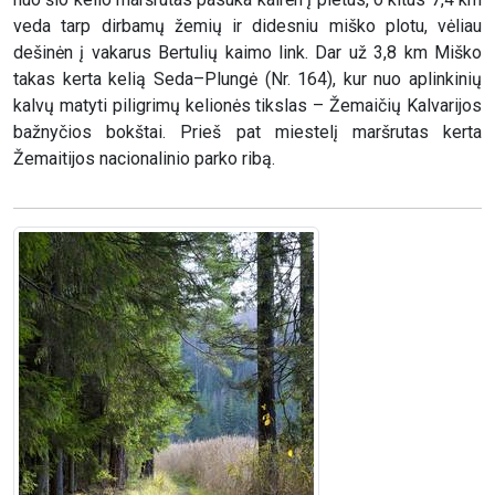
veda tarp dirbamų žemių ir didesniu miško plotu, vėliau
dešinėn į vakarus Bertulių kaimo link. Dar už 3,8 km Miško
takas kerta kelią Seda–Plungė (Nr. 164), kur nuo aplinkinių
kalvų matyti piligrimų kelionės tikslas – Žemaičių Kalvarijos
bažnyčios bokštai. Prieš pat miestelį maršrutas kerta
Žemaitijos nacionalinio parko ribą.