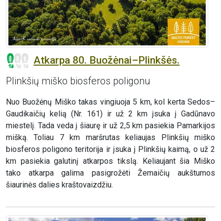
Atkarpa 80. Buožėnai–Plinkšės.
Plinkšių miško biosferos poligonu
Nuo Buožėnų Miško takas vingiuoja 5 km, kol kerta Sedos–
Gaudikaičių kelią (Nr. 161) ir už 2 km įsuka į Gadūnavo
miestelį. Tada veda į šiaurę ir už 2,5 km pasiekia Pamarkijos
mišką. Toliau 7 km maršrutas keliaujas Plinkšių miško
biosferos poligono teritorija ir įsuka į Plinkšių kaimą, o už 2
km pasiekia galutinį atkarpos tikslą. Keliaujant šia Miško
tako atkarpa galima pasigrožėti Žemaičių aukštumos
šiaurinės dalies kraštovaizdžiu.