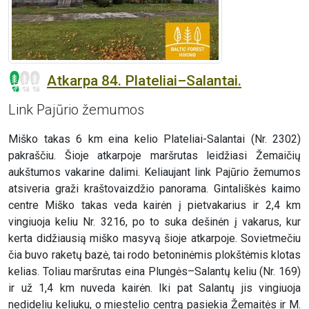
Atkarpa 84. Plateliai–Salantai.
Link Pajūrio žemumos
Miško takas 6 km eina kelio Plateliai-Salantai (Nr. 2302)
pakraščiu. Šioje atkarpoje maršrutas leidžiasi Žemaičių
aukštumos vakarine dalimi. Keliaujant link Pajūrio žemumos
atsiveria graži kraštovaizdžio panorama. Gintališkės kaimo
centre Miško takas veda kairėn į pietvakarius ir 2,4 km
vingiuoja keliu Nr. 3216, po to suka dešinėn į vakarus, kur
kerta didžiausią miško masyvą šioje atkarpoje. Sovietmečiu
čia buvo raketų bazė, tai rodo betoninėmis plokštėmis klotas
kelias. Toliau maršrutas eina Plungės–Salantų keliu (Nr. 169)
ir už 1,4 km nuveda kairėn. Iki pat Salantų jis vingiuoja
nedideliu keliuku, o miestelio centrą pasiekia Žemaitės ir M.