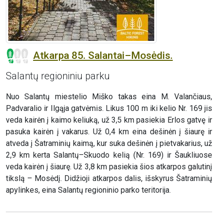
Atkarpa 85. Salantai–Mosėdis.
Salantų regioniniu parku
Nuo Salantų miestelio Miško takas eina M. Valančiaus,
Padvaralio ir Ilgąja gatvėmis. Likus 100 m iki kelio Nr. 169 jis
veda kairėn į kaimo keliuką, už 3,5 km pasiekia Erlos gatvę ir
pasuka kairėn į vakarus. Už 0,4 km eina dešinėn į šiaurę ir
atveda į Šatraminių kaimą, kur suka dešinėn į pietvakarius, už
2,9 km kerta Salantų–Skuodo kelią (Nr. 169) ir Šaukliuose
veda kairėn į šiaurę. Už 3,8 km pasiekia šios atkarpos galutinį
tikslą – Mosėdį. Didžioji atkarpos dalis, išskyrus Šatraminių
apylinkes, eina Salantų regioninio parko teritorija.