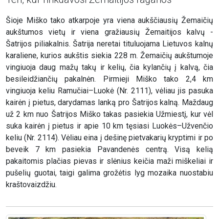
Šioje Miško tako atkarpoje yra viena aukščiausių Žemaičių
aukštumos vietų ir viena gražiausių Žemaitijos kalvų -
Šatrijos piliakalnis. Šatrija neretai tituluojama Lietuvos kalnų
karaliene, kurios aukštis siekia 228 m. Žemaičių aukštumoje
vingiuoja daug mažų takų ir kelių, čia kylančių į kalvą, čia
besileidžiančių pakalnėn. Pirmieji Miško tako 2,4 km
vingiuoja keliu Ramučiai–Luokė (Nr. 2111), vėliau jis pasuka
kairėn į pietus, darydamas lanką pro Šatrijos kalną. Maždaug
už 2 km nuo Šatrijos Miško takas pasiekia Užmiestį, kur vėl
suka kairėn į pietus ir apie 10 km tęsiasi Luokės–Užvenčio
keliu (Nr. 2114). Vėliau eina į dešinę pietvakarių kryptimi ir po
beveik 7 km pasiekia Pavandenės centrą. Visą kelią
pakaitomis plačias pievas ir slėnius keičia maži miškeliai ir
pušelių guotai, taigi galima grožėtis lyg mozaika nuostabiu
kraštovaizdžiu.