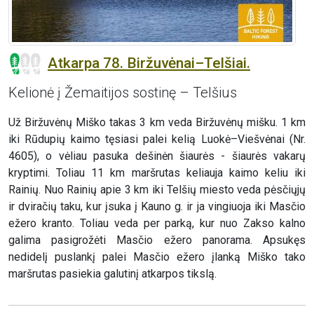
Atkarpa 78. Biržuvėnai–Telšiai.
Kelionė į Žemaitijos sostinę – Telšius
Už Biržuvėnų Miško takas 3 km veda Biržuvėnų mišku. 1 km
iki Rūdupių kaimo tęsiasi palei kelią Luokė–Viešvėnai (Nr.
4605), o vėliau pasuka dešinėn šiaurės - šiaurės vakarų
kryptimi. Toliau 11 km maršrutas keliauja kaimo keliu iki
Rainių. Nuo Rainių apie 3 km iki Telšių miesto veda pėsčiųjų
ir dviračių taku, kur įsuka į Kauno g. ir ja vingiuoja iki Masčio
ežero kranto. Toliau veda per parką, kur nuo Zakso kalno
galima pasigrožėti Masčio ežero panorama. Apsukęs
nedidelį puslankį palei Masčio ežero įlanką Miško tako
maršrutas pasiekia galutinį atkarpos tikslą.