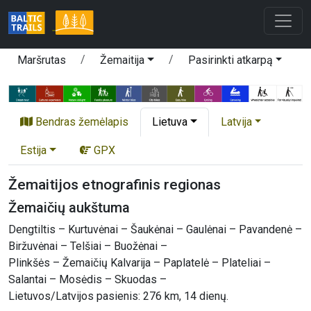
Maršrutas
Žemaitija
Pasirinkti atkarpą
Bendras žemėlapis
Lietuva
Latvija
Estija
GPX
Žemaitijos etnografinis regionas
Žemaičių aukštuma
Dengtiltis – Kurtuvėnai – Šaukėnai – Gaulėnai – Pavandenė –
Biržuvėnai – Telšiai – Buožėnai –
Plinkšės – Žemaičių Kalvarija – Paplatelė – Plateliai –
Salantai – Mosėdis – Skuodas –
Lietuvos/Latvijos pasienis: 276 km, 14 dienų.