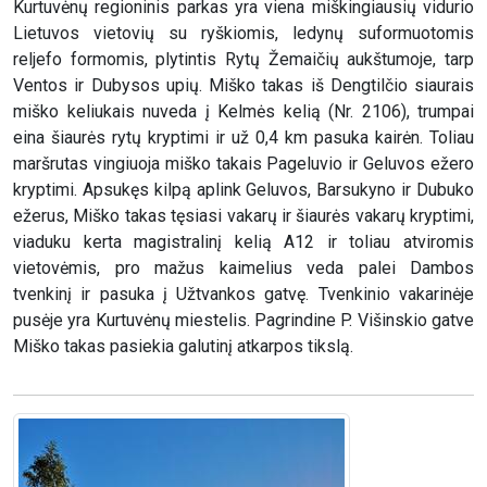
Kurtuvėnų regioninis parkas yra viena miškingiausių vidurio
Lietuvos vietovių su ryškiomis, ledynų suformuotomis
reljefo formomis, plytintis Rytų Žemaičių aukštumoje, tarp
Ventos ir Dubysos upių. Miško takas iš Dengtilčio siaurais
miško keliukais nuveda į Kelmės kelią (Nr. 2106), trumpai
eina šiaurės rytų kryptimi ir už 0,4 km pasuka kairėn. Toliau
maršrutas vingiuoja miško takais Pageluvio ir Geluvos ežero
kryptimi. Apsukęs kilpą aplink Geluvos, Barsukyno ir Dubuko
ežerus, Miško takas tęsiasi vakarų ir šiaurės vakarų kryptimi,
viaduku kerta magistralinį kelią A12 ir toliau atviromis
vietovėmis, pro mažus kaimelius veda palei Dambos
tvenkinį ir pasuka į Užtvankos gatvę. Tvenkinio vakarinėje
pusėje yra Kurtuvėnų miestelis. Pagrindine P. Višinskio gatve
Miško takas pasiekia galutinį atkarpos tikslą.