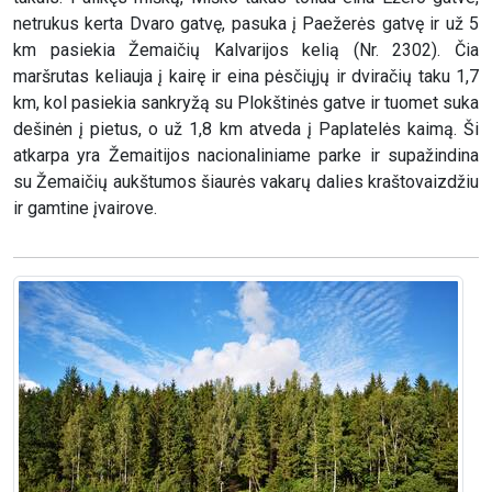
netrukus kerta Dvaro gatvę, pasuka į Paežerės gatvę ir už 5
km pasiekia Žemaičių Kalvarijos kelią (Nr. 2302). Čia
maršrutas keliauja į kairę ir eina pėsčiųjų ir dviračių taku 1,7
km, kol pasiekia sankryžą su Plokštinės gatve ir tuomet suka
dešinėn į pietus, o už 1,8 km atveda į Paplatelės kaimą. Ši
atkarpa yra Žemaitijos nacionaliniame parke ir supažindina
su Žemaičių aukštumos šiaurės vakarų dalies kraštovaizdžiu
ir gamtine įvairove.