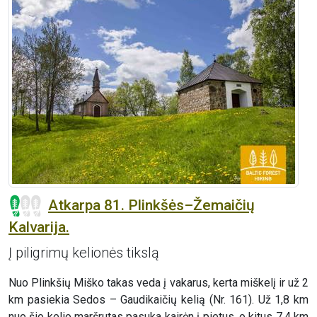
Atkarpa 81. Plinkšės–Žemaičių
Kalvarija.
Į piligrimų kelionės tikslą
Nuo Plinkšių Miško takas veda į vakarus, kerta miškelį ir už 2
km pasiekia Sedos – Gaudikaičių kelią (Nr. 161). Už 1,8 km
nuo šio kelio maršrutas pasuka kairėn į pietus, o kitus 7,4 km