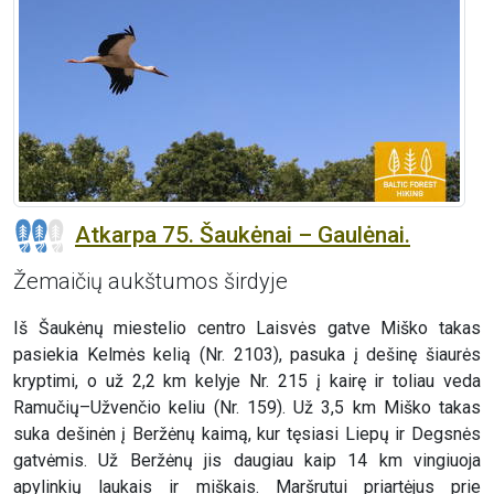
Atkarpa 75. Šaukėnai – Gaulėnai.
Žemaičių aukštumos širdyje
Iš Šaukėnų miestelio centro Laisvės gatve Miško takas
pasiekia Kelmės kelią (Nr. 2103), pasuka į dešinę šiaurės
kryptimi, o už 2,2 km kelyje Nr. 215 į kairę ir toliau veda
Ramučių–Užvenčio keliu (Nr. 159). Už 3,5 km Miško takas
suka dešinėn į Beržėnų kaimą, kur tęsiasi Liepų ir Degsnės
gatvėmis. Už Beržėnų jis daugiau kaip 14 km vingiuoja
apylinkių laukais ir miškais. Maršrutui priartėjus prie