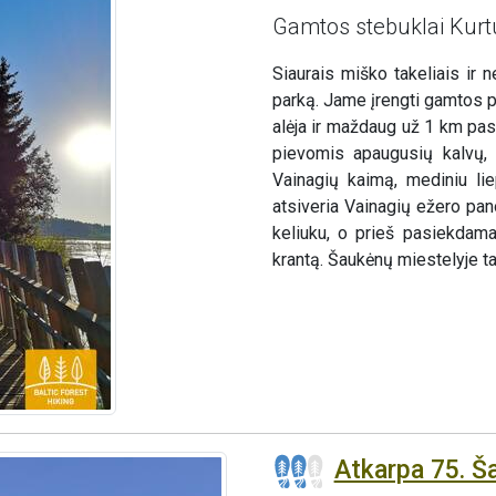
Gamtos stebuklai Kurt
Siaurais miško takeliais ir 
parką. Jame įrengti gamtos pa
alėja ir maždaug už 1 km pasu
pievomis apaugusių kalvų, 
Vainagių kaimą, mediniu lie
atsiveria Vainagių ežero pa
keliuku, o prieš pasiekdam
krantą. Šaukėnų miestelyje t
Atkarpa 75. Š