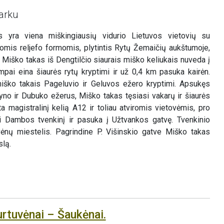
arku
s yra viena miškingiausių vidurio Lietuvos vietovių su
omis reljefo formomis, plytintis Rytų Žemaičių aukštumoje,
 Miško takas iš Dengtilčio siaurais miško keliukais nuveda į
mpai eina šiaurės rytų kryptimi ir už 0,4 km pasuka kairėn.
miško takais Pageluvio ir Geluvos ežero kryptimi. Apsukęs
yno ir Dubuko ežerus, Miško takas tęsiasi vakarų ir šiaurės
ta magistralinį kelią A12 ir toliau atviromis vietovėmis, pro
 Dambos tvenkinį ir pasuka į Užtvankos gatvę. Tvenkinio
vėnų miestelis. Pagrindine P. Višinskio gatve Miško takas
slą.
urtuvėnai – Šaukėnai.