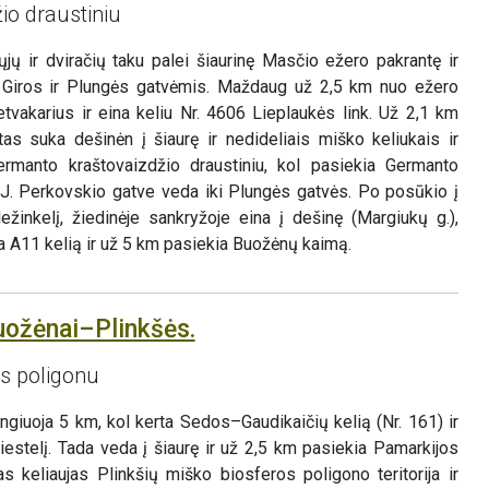
io draustiniu
jų ir dviračių taku palei šiaurinę Masčio ežero pakrantę ir
 Giros ir Plungės gatvėmis. Maždaug už 2,5 km nuo ežero
etvakarius ir eina keliu Nr. 4606 Lieplaukės link. Už 2,1 km
tas suka dešinėn į šiaurę ir nedideliais miško keliukais ir
ermanto kraštovaizdžio draustiniu, kol pasiekia Germanto
r J. Perkovskio gatve veda iki Plungės gatvės. Po posūkio į
ežinkelį, žiedinėje sankryžoje eina į dešinę (Margiukų g.),
erta A11 kelią ir už 5 km pasiekia Buožėnų kaimą.
uožėnai–Plinkšės.
os poligonu
giuoja 5 km, kol kerta Sedos–Gaudikaičių kelią (Nr. 161) ir
estelį. Tada veda į šiaurę ir už 2,5 km pasiekia Pamarkijos
s keliaujas Plinkšių miško biosferos poligono teritorija ir