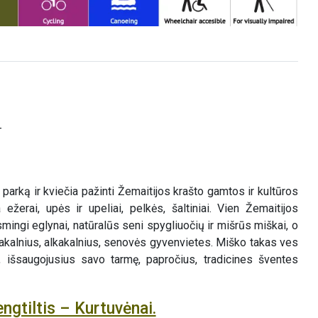
–
parką ir kviečia pažinti Žemaitijos krašto gamtos ir kultūros
ežerai, upės ir upeliai, pelkės, šaltiniai. Vien Žemaitijos
mingi eglynai, natūralūs seni spygliuočių ir mišrūs miškai, o
iakalnius, alkakalnius, senovės gyvenvietes. Miško takas ves
s, išsaugojusius savo tarmę, papročius, tradicines šventes
ngtiltis – Kurtuvėnai.