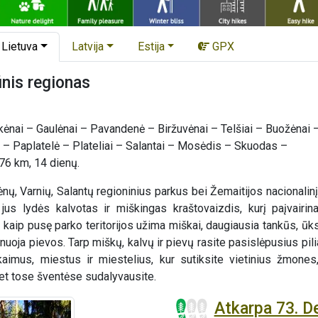
Lietuva
Latvija
Estija
GPX
inis regionas
kėnai – Gaulėnai – Pavandenė – Biržuvėnai – Telšiai – Buožėnai 
a – Paplatelė – Plateliai – Salantai – Mosėdis – Skuodas –
76 km, 14 dienų.
ų, Varnių, Salantų regioninius parkus bei Žemaitijos nacionalinį 
us lydės kalvotas ir miškingas kraštovaizdis, kurį paįvairina 
kaip pusę parko teritorijos užima miškai, daugiausia tankūs, ūks
uoja pievos. Tarp miškų, kalvų ir pievų rasite pasislėpusius pil
 kaimus, miestus ir miestelius, kur sutiksite vietinius žmone
net tose šventėse sudalyvausite.
Atkarpa 73. De