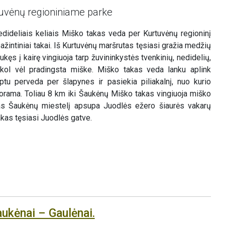
uvėnų regioniniame parke
nedideliais keliais Miško takas veda per Kurtuvėnų regioninį
žintiniai takai. Iš Kurtuvėnų maršrutas tęsiasi gražia medžių
kęs į kairę vingiuoja tarp žuvininkystės tvenkinių, nedidelių,
kol vėl pradingsta miške. Miško takas veda lanku aplink
ptu perveda per šlapynes ir pasiekia piliakalnį, nuo kurio
norama. Toliau 8 km iki Šaukėnų Miško takas vingiuoja miško
as Šaukėnų miestelį apsupa Juodlės ežero šiaurės vakarų
akas tęsiasi Juodlės gatve.
aukėnai – Gaulėnai.