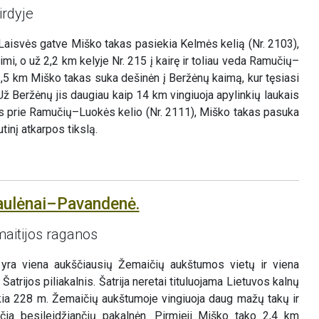
rdyje
Laisvės gatve Miško takas pasiekia Kelmės kelią (Nr. 2103),
imi, o už 2,2 km kelyje Nr. 215 į kairę ir toliau veda Ramučių–
 3,5 km Miško takas suka dešinėn į Beržėnų kaimą, kur tęsiasi
ž Beržėnų jis daugiau kaip 14 km vingiuoja apylinkių laukais
ėjus prie Ramučių–Luokės kelio (Nr. 2111), Miško takas pasuka
tinį atkarpos tikslą.
aulėnai–Pavandenė.
maitijos raganos
 yra viena aukščiausių Žemaičių aukštumos vietų ir viena
Šatrijos piliakalnis. Šatrija neretai tituluojama Lietuvos kalnų
ekia 228 m. Žemaičių aukštumoje vingiuoja daug mažų takų ir
, čia besileidžiančių pakalnėn. Pirmieji Miško tako 2,4 km