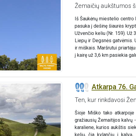
Žemaičių aukštumos ši
Iš Šaukėnų miestelio centro 
pasuka į dešinę šiaurės krypt
Užvenčio keliu (Nr. 159). Už
Liepų ir Degsnės gatvėmis. U
ir miškais. Maršrutui priart
į kairę už 3,6 km pasiekia galu
Atkarpa 76. G
Ten, kur rinkdavosi Že
Šioje Miško tako atkarpoje
gražiausių Žemaitijos kalvų - 
karaliene, kurios aukštis si
kelių, čia kylančių į kalvą