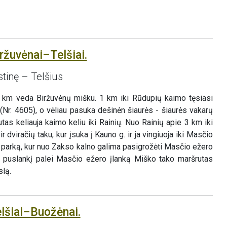
ržuvėnai–Telšiai.
stinę – Telšius
 km veda Biržuvėnų mišku. 1 km iki Rūdupių kaimo tęsiasi
(Nr. 4605), o vėliau pasuka dešinėn šiaurės - šiaurės vakarų
tas keliauja kaimo keliu iki Rainių. Nuo Rainių apie 3 km iki
 dviračių taku, kur įsuka į Kauno g. ir ja vingiuoja iki Masčio
r parką, kur nuo Zakso kalno galima pasigrožėti Masčio ežero
 puslankį palei Masčio ežero įlanką Miško tako maršrutas
slą.
elšiai–Buožėnai.