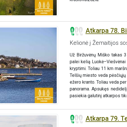
Atkarpa 78. Bi
Kelionė į Žemaitijos so
Už Biržuvėnų Miško takas 3
palei kelią Luokė–Viešvėnai 
kryptimi. Toliau 11 km maršru
Telšių miesto veda pėsčiųjų ir
ežero kranto. Toliau veda pe
panorama. Apsukęs nedidelį
pasiekia galutinį atkarpos tik
Atkarpa 79. T