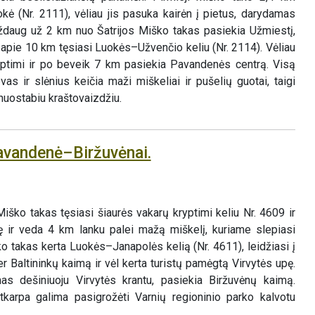
kė (Nr. 2111), vėliau jis pasuka kairėn į pietus, darydamas
aždaug už 2 km nuo Šatrijos Miško takas pasiekia Užmiestį,
ir apie 10 km tęsiasi Luokės–Užvenčio keliu (Nr. 2114). Vėliau
ryptimi ir po beveik 7 km pasiekia Pavandenės centrą. Visą
vas ir slėnius keičia maži miškeliai ir pušelių guotai, taigi
nuostabiu kraštovaizdžiu.
avandenė–Biržuvėnai.
u
ško takas tęsiasi šiaurės vakarų kryptimi keliu Nr. 4609 ir
ę ir veda 4 km lanku palei mažą miškelį, kuriame slepiasi
ko takas kerta Luokės–Janapolės kelią (Nr. 4611), leidžiasi į
er Baltininkų kaimą ir vėl kerta turistų pamėgtą Virvytės upę.
dešiniuoju Virvytės krantu, pasiekia Biržuvėnų kaimą.
tkarpa galima pasigrožėti Varnių regioninio parko kalvotu