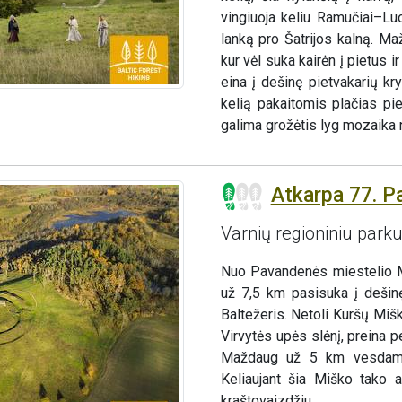
vingiuoja keliu Ramučiai–Luo
lanką pro Šatrijos kalną. M
kur vėl suka kairėn į pietus 
eina į dešinę pietvakarių k
kelią pakaitomis plačias pie
galima grožėtis lyg mozaika 
Atkarpa 77. P
Varnių regioniniu park
Nuo Pavandenės miestelio Mi
už 7,5 km pasisuka į dešin
Baltežeris. Netoli Kuršų Miš
Virvytės upės slėnį, preina p
Maždaug už 5 km vesdamas 
Keliaujant šia Miško tako a
kraštovaizdžiu.