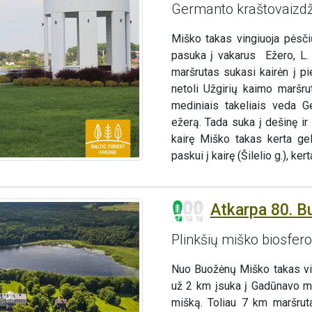
Germanto kraštovaizdž
Miško takas vingiuoja pėsčių
pasuka į vakarus Ežero, L.
maršrutas sukasi kairėn į pi
netoli Užgirių kaimo maršru
mediniais takeliais veda G
ežerą. Tada suka į dešinę i
kairę Miško takas kerta gel
paskui į kairę (Šilelio g.), k
Atkarpa 80. B
Plinkšių miško biosfer
Nuo Buožėnų Miško takas vin
už 2 km įsuka į Gadūnavo mi
mišką. Toliau 7 km maršruta