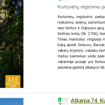
Kurtuvėnų regioniniu p
Kurtuvėnų regioninis parka
ryškiomis, ledynų suformuot
tarp Ventos ir Dubysos upių.
Kelmės kelią (Nr. 2106), tru
Toliau maršrutas vingiuoja 
kilpą aplink Geluvos, Barsuk
vakarų kryptimi, viaduku ker
mažus kaimelius veda palei
vakarinėje pusėje yra Kurtu
pasiekia galutinį atkarpos tik
Atkarpa 74. K