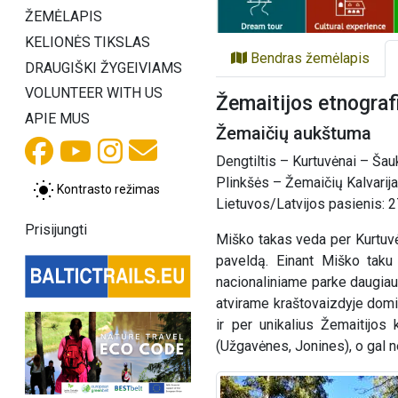
ŽEMĖLAPIS
KELIONĖS TIKSLAS
Bendras žemėlapis
DRAUGIŠKI ŽYGEIVIAMS
VOLUNTEER WITH US
Žemaitijos etnograf
APIE MUS
Žemaičių aukštuma
Dengtiltis – Kurtuvėnai – Šau
Plinkšės – Žemaičių Kalvarij
Kontrasto režimas
Lietuvos/Latvijos pasienis: 2
Prisijungti
Miško takas veda per Kurtuvėn
paveldą. Einant Miško taku j
nacionaliniame parke daugiau 
atvirame kraštovaizdyje domin
ir per unikalius Žemaitijos
(Užgavėnes, Jonines), o gal 