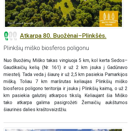
Atkarpa 80. Buožėnai–Plinkšės.
Plinkšių miško biosferos poligonu
Nuo Buožėnų Miško takas vingiuoja 5 km, kol kerta Sedos–
Gaudikaičių kelią (Nr. 161) ir už 2 km įsuka į Gadūnavo
miestelį. Tada veda į šiaurę ir už 2,5 km pasiekia Pamarkijos
mišką. Toliau 7 km maršrutas keliaujas Plinkšių miško
biosferos poligono teritorija ir įsuka į Plinkšių kaimą, o už 2
km pasiekia galutinį atkarpos tikslą. Keliaujant šia Miško
tako atkarpa galima pasigrožėti Žemaičių aukštumos
šiaurinės dalies kraštovaizdžiu.