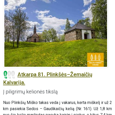
Atkarpa 81. Plinkšės–Žemaičių
Kalvarija.
Į piligrimų kelionės tikslą
Nuo Plinkšių Miško takas veda į vakarus, kerta miškelį ir už 2
km pasiekia Sedos – Gaudikaičių kelią (Nr. 161). Už 1,8 km
nuo šio kelio maršrutas pasuka kairėn į pietus, o kitus 7,4 km