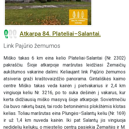
Atkarpa 84. Plateliai–Salantai.
Link Pajūrio žemumos
Miško takas 6 km eina kelio Plateliai-Salantai (Nr. 2302)
pakraščiu. Šioje atkarpoje maršrutas leidžiasi Žemaičių
aukštumos vakarine dalimi. Keliaujant link Pajūrio žemumos
atsiveria graži kraštovaizdžio panorama. Gintališkės kaimo
centre Miško takas veda kairėn į pietvakarius ir 2,4 km
vingiuoja keliu Nr. 3216, po to suka dešinėn į vakarus, kur
kerta didžiausią miško masyvą šioje atkarpoje. Sovietmečiu
čia buvo raketų bazė, tai rodo betoninėmis plokštėmis klotas
kelias. Toliau maršrutas eina Plungės–Salantų keliu (Nr. 169)
ir už 1,4 km nuveda kairėn. Iki pat Salantų jis vingiuoja
nedideliu keliuku, o miestelio centrą pasiekia Žemaitės ir M.