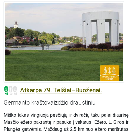
Atkarpa 79. Telšiai–Buožėnai.
Germanto kraštovaizdžio draustiniu
Miško takas vingiuoja pėsčiųjų ir dviračių taku palei šiaurinę
Masčio ežero pakrantę ir pasuka į vakarus Ežero, L. Giros ir
Plungės gatvėmis. Maždaug už 2,5 km nuo ežero maršrutas