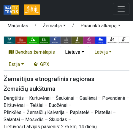
Maršrutas
Žemaitija
Pasirinkti atkarpą
Bendras žemėlapis
Lietuva
Latvija
Estija
GPX
Žemaitijos etnografinis regionas
Žemaičių aukštuma
Dengtiltis – Kurtuvėnai – Šaukėnai – Gaulėnai – Pavandenė –
Biržuvėnai – Telšiai – Buožėnai –
Plinkšės – Žemaičių Kalvarija – Paplatelė – Plateliai –
Salantai – Mosėdis – Skuodas –
Lietuvos/Latvijos pasienis: 276 km, 14 dienų.