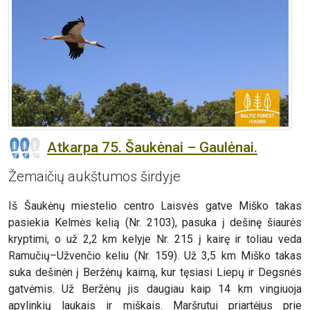
Atkarpa 75. Šaukėnai – Gaulėnai.
Žemaičių aukštumos širdyje
Iš Šaukėnų miestelio centro Laisvės gatve Miško takas
pasiekia Kelmės kelią (Nr. 2103), pasuka į dešinę šiaurės
kryptimi, o už 2,2 km kelyje Nr. 215 į kairę ir toliau veda
Ramučių–Užvenčio keliu (Nr. 159). Už 3,5 km Miško takas
suka dešinėn į Beržėnų kaimą, kur tęsiasi Liepų ir Degsnės
gatvėmis. Už Beržėnų jis daugiau kaip 14 km vingiuoja
apylinkių laukais ir miškais. Maršrutui priartėjus prie