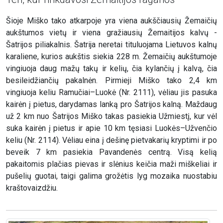
Šioje Miško tako atkarpoje yra viena aukščiausių Žemaičių
aukštumos vietų ir viena gražiausių Žemaitijos kalvų -
Šatrijos piliakalnis. Šatrija neretai tituluojama Lietuvos kalnų
karaliene, kurios aukštis siekia 228 m. Žemaičių aukštumoje
vingiuoja daug mažų takų ir kelių, čia kylančių į kalvą, čia
besileidžiančių pakalnėn. Pirmieji Miško tako 2,4 km
vingiuoja keliu Ramučiai–Luokė (Nr. 2111), vėliau jis pasuka
kairėn į pietus, darydamas lanką pro Šatrijos kalną. Maždaug
už 2 km nuo Šatrijos Miško takas pasiekia Užmiestį, kur vėl
suka kairėn į pietus ir apie 10 km tęsiasi Luokės–Užvenčio
keliu (Nr. 2114). Vėliau eina į dešinę pietvakarių kryptimi ir po
beveik 7 km pasiekia Pavandenės centrą. Visą kelią
pakaitomis plačias pievas ir slėnius keičia maži miškeliai ir
pušelių guotai, taigi galima grožėtis lyg mozaika nuostabiu
kraštovaizdžiu.