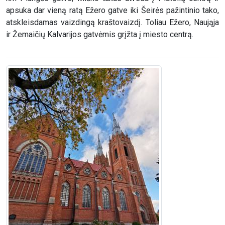
apsuka dar vieną ratą Ežero gatve iki Šeirės pažintinio tako,
atskleisdamas vaizdingą kraštovaizdį. Toliau Ežero, Naująja
ir Žemaičių Kalvarijos gatvėmis grįžta į miesto centrą.