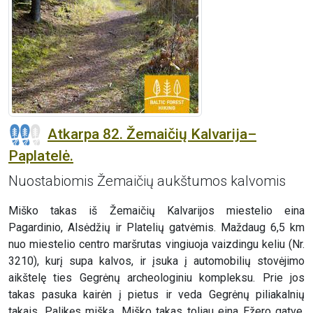
Atkarpa 82. Žemaičių Kalvarija–
Paplatelė.
Nuostabiomis Žemaičių aukštumos kalvomis
Miško takas iš Žemaičių Kalvarijos miestelio eina
Pagardinio, Alsėdžių ir Platelių gatvėmis. Maždaug 6,5 km
nuo miestelio centro maršrutas vingiuoja vaizdingu keliu (Nr.
3210), kurį supa kalvos, ir įsuka į automobilių stovėjimo
aikštelę ties Gegrėnų archeologiniu kompleksu. Prie jos
takas pasuka kairėn į pietus ir veda Gegrėnų piliakalnių
takais. Palikęs mišką, Miško takas toliau eina Ežero gatve,