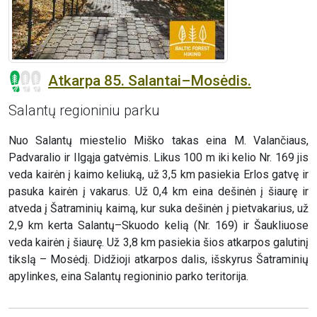
Atkarpa 85. Salantai–Mosėdis.
Salantų regioniniu parku
Nuo Salantų miestelio Miško takas eina M. Valančiaus,
Padvaralio ir Ilgąja gatvėmis. Likus 100 m iki kelio Nr. 169 jis
veda kairėn į kaimo keliuką, už 3,5 km pasiekia Erlos gatvę ir
pasuka kairėn į vakarus. Už 0,4 km eina dešinėn į šiaurę ir
atveda į Šatraminių kaimą, kur suka dešinėn į pietvakarius, už
2,9 km kerta Salantų–Skuodo kelią (Nr. 169) ir Šaukliuose
veda kairėn į šiaurę. Už 3,8 km pasiekia šios atkarpos galutinį
tikslą – Mosėdį. Didžioji atkarpos dalis, išskyrus Šatraminių
apylinkes, eina Salantų regioninio parko teritorija.