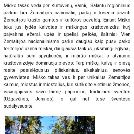
Miško takas veda per Kurtuvėnų, Varnių, Salantų regioninius
parkus bei Žemaitijos nacionalinį parką ir kviečia pažinti
Žemaitijos krašto gamtos ir kultūros paveldą. Einant Miško
taku jus lydės kalvotas ir miškingas kraštovaizdis, kurį
paįvairina ežerai, upės ir upeliai, pelkės, šaltiniai. Vien
Žemaitijos nacionaliniame parke daugiau kaip pusę parko
teritorijos užima miškai, daugiausia tankūs, ūksmingi eglynai,
natūralūs seni spygliuočių ir mišrūs miškai, o atvirame
kraštovaizdyje dominuoja pievos. Tarp miškų, kalvų ir pievų
rasite pasislėpusius piliakalnius, alkakalnius, senovės
gyvenvietes. Miško takas ves ir per unikalius Žemaitijos
kaimus, miestus ir miestelius, kur sutiksite vietinius žmones,
išsaugojusius savo tarmę, papročius, tradicines šventes
(Užgavėnes, Jonines), o gal net tose šventėse
sudalyvausite.