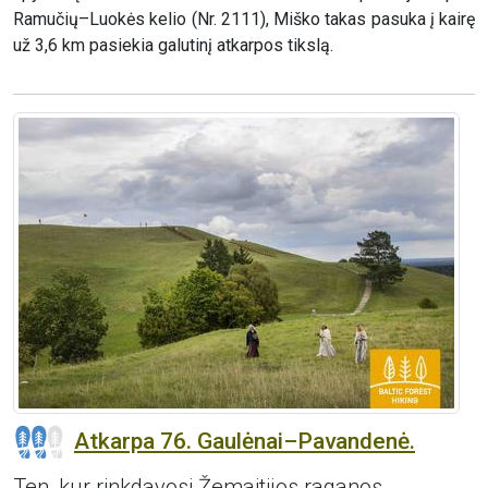
Ramučių–Luokės kelio (Nr. 2111), Miško takas pasuka į kairę
už 3,6 km pasiekia galutinį atkarpos tikslą.
Atkarpa 76. Gaulėnai–Pavandenė.
Ten, kur rinkdavosi Žemaitijos raganos