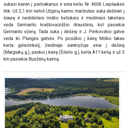
sukasi kairėn į pietvakarius ir eina keliu Nr. 4606 Lieplaukės
link. Už 2,1 km netoli Užgirių kaimo maršrutas suka dešinėn į
šiaurę ir nedideliais miško keliukais ir mediniais takeliais
veda Germanto kraštovaizdžio draustiniu, kol pasiekia
Germanto ežerą. Tada suka į dešinę ir J. Perkovskio gatve
veda iki Plungės gatvės. Po posūkio į kairę Miško takas
kerta geležinkelį, žiedinėje sankryžoje eina į dešinę
(Margiukų g.), paskui į kairę (Šilelio g.), kerta A11 kelią ir už 5
km pasiekia Buožėnų kaimą.