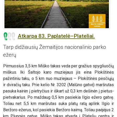
Atkarpa 83. Paplatelė–Plateliai.
Tarp didžiausių Žemaitijos nacionalinio parko
ežerų
Pirmuosius 3,5 km Miško takas veda per gražius spygliuočių
miškus. Iki Šaltojo karo muziejaus jis eina Plokštinės
pažintiniu taku, o 5 km nuo muziejaus – Plokštinės pėsčiųjų
ir dviračių taku. Prie kelio Nr. 3202 (Malūno gatvė) maršrutas
pasuka kairėn į pietryčius ir iškart už 0,3 km dešinėn į pietus-
pietvakarius. Po maždaug 0,5 km pasiekia Ilgio ežero gatvę.
Toliau net 5,5 km maršrutas suka platų ratą aplink Ilgio ir
Beržoro ežerus, kol pasiekia Beržoro kaimą. Toliau paėjėjus 2
km Plungės gatve, Miško takas atveda į Platelių centrą ir