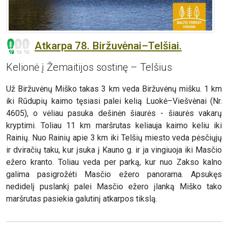
Atkarpa 78. Biržuvėnai–Telšiai.
Kelionė į Žemaitijos sostinę – Telšius
Už Biržuvėnų Miško takas 3 km veda Biržuvėnų mišku. 1 km
iki Rūdupių kaimo tęsiasi palei kelią Luokė–Viešvėnai (Nr.
4605), o vėliau pasuka dešinėn šiaurės - šiaurės vakarų
kryptimi. Toliau 11 km maršrutas keliauja kaimo keliu iki
Rainių. Nuo Rainių apie 3 km iki Telšių miesto veda pėsčiųjų
ir dviračių taku, kur įsuka į Kauno g. ir ja vingiuoja iki Masčio
ežero kranto. Toliau veda per parką, kur nuo Zakso kalno
galima pasigrožėti Masčio ežero panorama. Apsukęs
nedidelį puslankį palei Masčio ežero įlanką Miško tako
maršrutas pasiekia galutinį atkarpos tikslą.