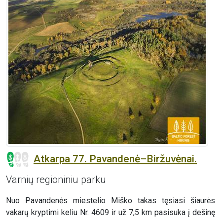
Atkarpa 77. Pavandenė–Biržuvėnai.
Varnių regioniniu parku
Nuo Pavandenės miestelio Miško takas tęsiasi šiaurės
vakarų kryptimi keliu Nr. 4609 ir už 7,5 km pasisuka į dešinę