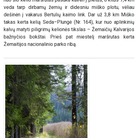
veda tarp dirbamų žemių ir didesniu miško plotu, vėliau
dešinėn į vakarus Bertulių kaimo link. Dar už 3,8 km Miško
takas kerta kelią Seda–Plungė (Nr. 164), kur nuo aplinkinių
kalvų matyti piligrimų kelionės tikslas – Žemaičių Kalvarijos
bažnyčios bokštai. Prieš pat miestelį maršrutas kerta
Žemaitijos nacionalinio parko ribą.