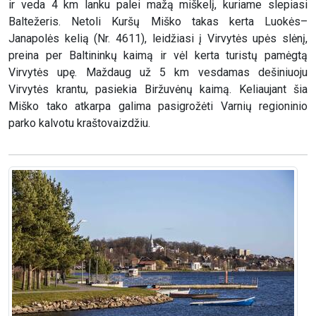
ir veda 4 km lanku palei mažą miškelį, kuriame slepiasi
Baltežeris. Netoli Kuršų Miško takas kerta Luokės–
Janapolės kelią (Nr. 4611), leidžiasi į Virvytės upės slėnį,
preina per Baltininkų kaimą ir vėl kerta turistų pamėgtą
Virvytės upę. Maždaug už 5 km vesdamas dešiniuoju
Virvytės krantu, pasiekia Biržuvėnų kaimą. Keliaujant šia
Miško tako atkarpa galima pasigrožėti Varnių regioninio
parko kalvotu kraštovaizdžiu.