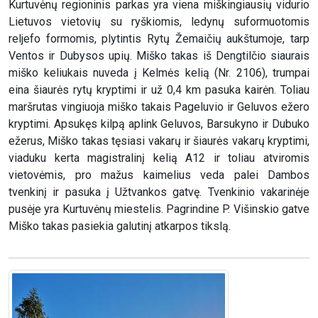
Kurtuvėnų regioninis parkas yra viena miškingiausių vidurio
Lietuvos vietovių su ryškiomis, ledynų suformuotomis
reljefo formomis, plytintis Rytų Žemaičių aukštumoje, tarp
Ventos ir Dubysos upių. Miško takas iš Dengtilčio siaurais
miško keliukais nuveda į Kelmės kelią (Nr. 2106), trumpai
eina šiaurės rytų kryptimi ir už 0,4 km pasuka kairėn. Toliau
maršrutas vingiuoja miško takais Pageluvio ir Geluvos ežero
kryptimi. Apsukęs kilpą aplink Geluvos, Barsukyno ir Dubuko
ežerus, Miško takas tęsiasi vakarų ir šiaurės vakarų kryptimi,
viaduku kerta magistralinį kelią A12 ir toliau atviromis
vietovėmis, pro mažus kaimelius veda palei Dambos
tvenkinį ir pasuka į Užtvankos gatvę. Tvenkinio vakarinėje
pusėje yra Kurtuvėnų miestelis. Pagrindine P. Višinskio gatve
Miško takas pasiekia galutinį atkarpos tikslą.