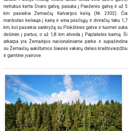
netrukus kerta Dvaro gatvę, pasuka į Paežerės gatvę ir už 5
km pasiekia Žemaičių Kalvarijos kelią (Nr. 2302). Čia
maršrutas keliauja į kairę ir eina pėsčiųjų ir dviračių taku 1,7
km, kol pasiekia sankryžą su Plokštinės gatve ir tuomet suka
dešinėn į pietus, o už 1,8 km atveda į Paplatelės kaimą. Ši
atkarpa yra Žemaitijos nacionaliniame parke ir supažindina
su Žemaičių aukštumos šiaurės vakarų dalies kraštovaizdžiu
ir gamtine įvairove.