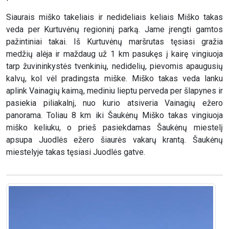
Siaurais miško takeliais ir nedideliais keliais Miško takas
veda per Kurtuvėnų regioninį parką. Jame įrengti gamtos
pažintiniai takai. Iš Kurtuvėnų maršrutas tęsiasi gražia
medžių alėja ir maždaug už 1 km pasukęs į kairę vingiuoja
tarp žuvininkystės tvenkinių, nedidelių, pievomis apaugusių
kalvų, kol vėl pradingsta miške. Miško takas veda lanku
aplink Vainagių kaimą, mediniu lieptu perveda per šlapynes ir
pasiekia piliakalnį, nuo kurio atsiveria Vainagių ežero
panorama. Toliau 8 km iki Šaukėnų Miško takas vingiuoja
miško keliuku, o prieš pasiekdamas Šaukėnų miestelį
apsupa Juodlės ežero šiaurės vakarų krantą. Šaukėnų
miestelyje takas tęsiasi Juodlės gatve.