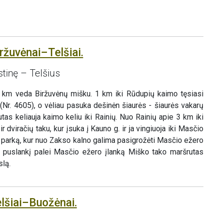
ržuvėnai–Telšiai.
stinę – Telšius
 km veda Biržuvėnų mišku. 1 km iki Rūdupių kaimo tęsiasi
(Nr. 4605), o vėliau pasuka dešinėn šiaurės - šiaurės vakarų
tas keliauja kaimo keliu iki Rainių. Nuo Rainių apie 3 km iki
 dviračių taku, kur įsuka į Kauno g. ir ja vingiuoja iki Masčio
r parką, kur nuo Zakso kalno galima pasigrožėti Masčio ežero
 puslankį palei Masčio ežero įlanką Miško tako maršrutas
slą.
elšiai–Buožėnai.