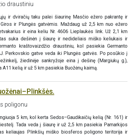
io draustiniu
jų ir dviračių taku palei šiaurinę Masčio ežero pakrantę ir
 Giros ir Plungės gatvėmis. Maždaug už 2,5 km nuo ežero
etvakarius ir eina keliu Nr. 4606 Lieplaukės link. Už 2,1 km
tas suka dešinėn į šiaurę ir nedideliais miško keliukais ir
ermanto kraštovaizdžio draustiniu, kol pasiekia Germanto
r J. Perkovskio gatve veda iki Plungės gatvės. Po posūkio į
ežinkelį, žiedinėje sankryžoje eina į dešinę (Margiukų g.),
erta A11 kelią ir už 5 km pasiekia Buožėnų kaimą.
uožėnai–Plinkšės.
os poligonu
giuoja 5 km, kol kerta Sedos–Gaudikaičių kelią (Nr. 161) ir
estelį. Tada veda į šiaurę ir už 2,5 km pasiekia Pamarkijos
s keliaujas Plinkšių miško biosferos poligono teritorija ir