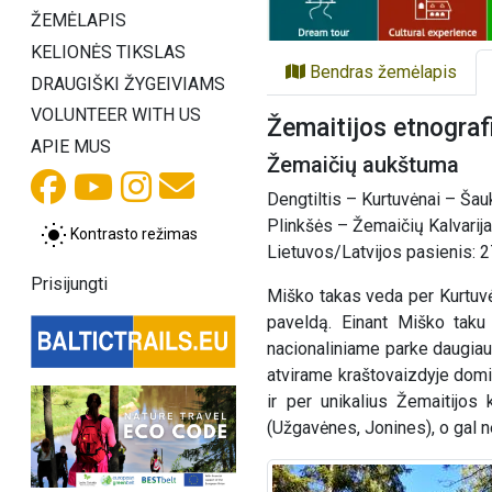
ŽEMĖLAPIS
KELIONĖS TIKSLAS
Bendras žemėlapis
DRAUGIŠKI ŽYGEIVIAMS
VOLUNTEER WITH US
Žemaitijos etnograf
APIE MUS
Žemaičių aukštuma
Dengtiltis – Kurtuvėnai – Šau
Plinkšės – Žemaičių Kalvarij
Kontrasto režimas
Lietuvos/Latvijos pasienis: 2
Prisijungti
Miško takas veda per Kurtuvėn
paveldą. Einant Miško taku j
nacionaliniame parke daugiau 
atvirame kraštovaizdyje domin
ir per unikalius Žemaitijos
(Užgavėnes, Jonines), o gal 