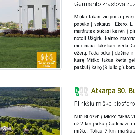
Germanto kraštovaizdž
Miško takas vingiuoja pėsčių
pasuka į vakarus Ežero, L.
maršrutas sukasi kairėn į pi
netoli Užgirių kaimo maršru
mediniais takeliais veda G
ežerą. Tada suka į dešinę i
kairę Miško takas kerta gel
paskui į kairę (Šilelio g.), k
Atkarpa 80. B
Plinkšių miško biosfer
Nuo Buožėnų Miško takas vin
už 2 km įsuka į Gadūnavo mi
mišką. Toliau 7 km maršruta