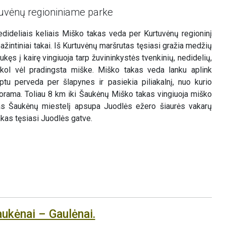
uvėnų regioniniame parke
nedideliais keliais Miško takas veda per Kurtuvėnų regioninį
žintiniai takai. Iš Kurtuvėnų maršrutas tęsiasi gražia medžių
kęs į kairę vingiuoja tarp žuvininkystės tvenkinių, nedidelių,
kol vėl pradingsta miške. Miško takas veda lanku aplink
ptu perveda per šlapynes ir pasiekia piliakalnį, nuo kurio
norama. Toliau 8 km iki Šaukėnų Miško takas vingiuoja miško
as Šaukėnų miestelį apsupa Juodlės ežero šiaurės vakarų
akas tęsiasi Juodlės gatve.
aukėnai – Gaulėnai.