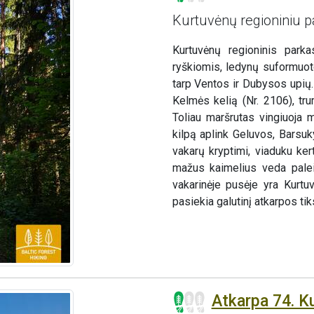
Kurtuvėnų regioniniu p
Kurtuvėnų regioninis parka
ryškiomis, ledynų suformuot
tarp Ventos ir Dubysos upių.
Kelmės kelią (Nr. 2106), tru
Toliau maršrutas vingiuoja 
kilpą aplink Geluvos, Barsuk
vakarų kryptimi, viaduku ker
mažus kaimelius veda palei
vakarinėje pusėje yra Kurtu
pasiekia galutinį atkarpos tik
Atkarpa 74. K