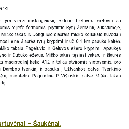
arku
s yra viena miškingiausių vidurio Lietuvos vietovių su
omis reljefo formomis, plytintis Rytų Žemaičių aukštumoje,
 Miško takas iš Dengtilčio siaurais miško keliukais nuveda į
mpai eina šiaurės rytų kryptimi ir už 0,4 km pasuka kairėn.
miško takais Pageluvio ir Geluvos ežero kryptimi. Apsukęs
yno ir Dubuko ežerus, Miško takas tęsiasi vakarų ir šiaurės
ta magistralinį kelią A12 ir toliau atviromis vietovėmis, pro
 Dambos tvenkinį ir pasuka į Užtvankos gatvę. Tvenkinio
vėnų miestelis. Pagrindine P. Višinskio gatve Miško takas
slą.
urtuvėnai – Šaukėnai.