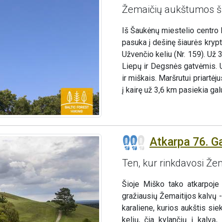
Žemaičių aukštumos ši
Iš Šaukėnų miestelio centro 
pasuka į dešinę šiaurės krypt
Užvenčio keliu (Nr. 159). Už
Liepų ir Degsnės gatvėmis. U
ir miškais. Maršrutui priart
į kairę už 3,6 km pasiekia galu
Atkarpa 76. G
Ten, kur rinkdavosi Že
Šioje Miško tako atkarpoje
gražiausių Žemaitijos kalvų - 
karaliene, kurios aukštis si
kelių, čia kylančių į kalvą