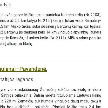
rdyje
Laisvės gatve Miško takas pasiekia Kelmės kelią (Nr. 2103),
imi, o už 2,2 km kelyje Nr. 215 į kairę ir toliau veda Ramučių–
 3,5 km Miško takas suka dešinėn į Beržėnų kaimą, kur tęsiasi
ž Beržėnų jis daugiau kaip 14 km vingiuoja apylinkių laukais
ėjus prie Ramučių–Luokės kelio (Nr. 2111), Miško takas pasuka
tinį atkarpos tikslą.
aulėnai–Pavandenė.
maitijos raganos
 yra viena aukščiausių Žemaičių aukštumos vietų ir viena
Šatrijos piliakalnis. Šatrija neretai tituluojama Lietuvos kalnų
ekia 228 m. Žemaičių aukštumoje vingiuoja daug mažų takų ir
, čia besileidžiančių pakalnėn. Pirmieji Miško tako 2,4 km