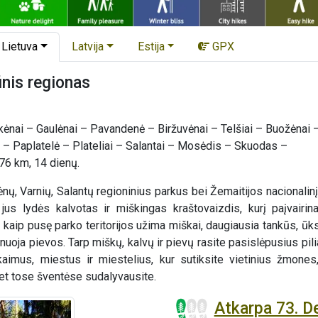
Lietuva
Latvija
Estija
GPX
inis regionas
kėnai – Gaulėnai – Pavandenė – Biržuvėnai – Telšiai – Buožėnai 
a – Paplatelė – Plateliai – Salantai – Mosėdis – Skuodas –
76 km, 14 dienų.
ų, Varnių, Salantų regioninius parkus bei Žemaitijos nacionalinį 
us lydės kalvotas ir miškingas kraštovaizdis, kurį paįvairina 
kaip pusę parko teritorijos užima miškai, daugiausia tankūs, ūks
uoja pievos. Tarp miškų, kalvų ir pievų rasite pasislėpusius pil
 kaimus, miestus ir miestelius, kur sutiksite vietinius žmone
net tose šventėse sudalyvausite.
Atkarpa 73. De