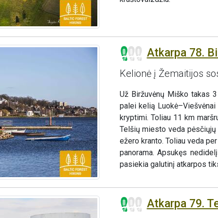
Atkarpa 78. Bi
Kelionė į Žemaitijos so
Už Biržuvėnų Miško takas 3
palei kelią Luokė–Viešvėnai 
kryptimi. Toliau 11 km maršru
Telšių miesto veda pėsčiųjų ir
ežero kranto. Toliau veda pe
panorama. Apsukęs nedidelį
pasiekia galutinį atkarpos tik
Atkarpa 79. T