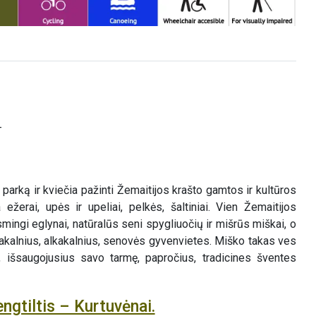
–
parką ir kviečia pažinti Žemaitijos krašto gamtos ir kultūros
ežerai, upės ir upeliai, pelkės, šaltiniai. Vien Žemaitijos
mingi eglynai, natūralūs seni spygliuočių ir mišrūs miškai, o
iakalnius, alkakalnius, senovės gyvenvietes. Miško takas ves
s, išsaugojusius savo tarmę, papročius, tradicines šventes
ngtiltis – Kurtuvėnai.