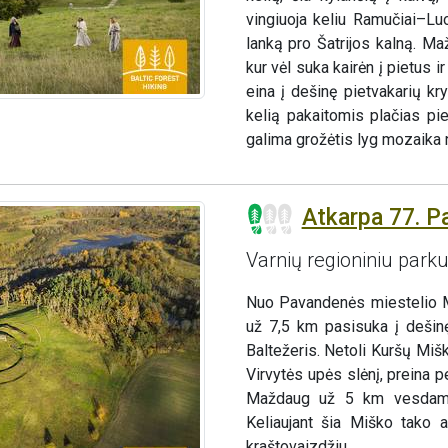
vingiuoja keliu Ramučiai–Luo
lanką pro Šatrijos kalną. M
kur vėl suka kairėn į pietus 
eina į dešinę pietvakarių k
kelią pakaitomis plačias pie
galima grožėtis lyg mozaika 
Atkarpa 77. P
Varnių regioniniu park
Nuo Pavandenės miestelio Mi
už 7,5 km pasisuka į dešin
Baltežeris. Netoli Kuršų Miš
Virvytės upės slėnį, preina p
Maždaug už 5 km vesdamas 
Keliaujant šia Miško tako a
kraštovaizdžiu.