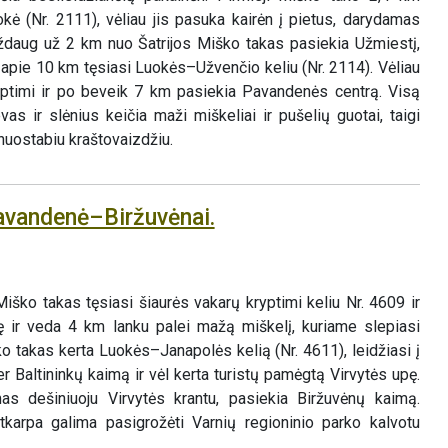
kė (Nr. 2111), vėliau jis pasuka kairėn į pietus, darydamas
aždaug už 2 km nuo Šatrijos Miško takas pasiekia Užmiestį,
ir apie 10 km tęsiasi Luokės–Užvenčio keliu (Nr. 2114). Vėliau
ryptimi ir po beveik 7 km pasiekia Pavandenės centrą. Visą
vas ir slėnius keičia maži miškeliai ir pušelių guotai, taigi
nuostabiu kraštovaizdžiu.
avandenė–Biržuvėnai.
u
ško takas tęsiasi šiaurės vakarų kryptimi keliu Nr. 4609 ir
ę ir veda 4 km lanku palei mažą miškelį, kuriame slepiasi
ko takas kerta Luokės–Janapolės kelią (Nr. 4611), leidžiasi į
er Baltininkų kaimą ir vėl kerta turistų pamėgtą Virvytės upę.
dešiniuoju Virvytės krantu, pasiekia Biržuvėnų kaimą.
tkarpa galima pasigrožėti Varnių regioninio parko kalvotu