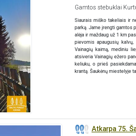
Gamtos stebuklai Kurt
Siaurais miško takeliais ir 
parką. Jame įrengti gamtos pa
alėja ir maždaug už 1 km pasu
pievomis apaugusių kalvų, 
Vainagių kaimą, mediniu lie
atsiveria Vainagių ežero pa
keliuku, o prieš pasiekdam
krantą. Šaukėnų miestelyje t
Atkarpa 75. Š