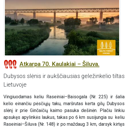
Atkarpa 70. Kaulakiai – Šiluva.
Dubysos slėnis ir aukščiausias geležinkelio tiltas
Lietuvoje
Vingiuodamas keliu Raseiniai–Baisogala (Nr. 225) ir šalia
kelio einančiu pėsčiųjų taku, maršrutas kerta gilų Dubysos
slėnį ir prie Ginčaičių kaimo pasuka dešinėn. Plačiu linkiu
apsukęs apylinkės laukus, takas po 6 km susijungia su keliu
Raseiniai–Šiluva (Nr. 148) ir po maždaug 3 km, darsyk kirtęs