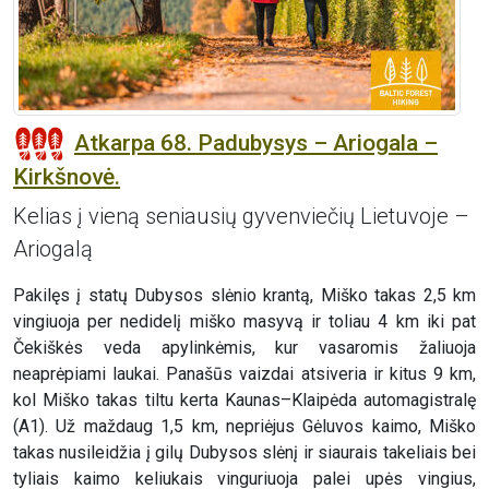
Atkarpa 68. Padubysys – Ariogala –
Kirkšnovė.
Kelias į vieną seniausių gyvenviečių Lietuvoje –
Ariogalą
Pakilęs į statų Dubysos slėnio krantą, Miško takas 2,5 km
vingiuoja per nedidelį miško masyvą ir toliau 4 km iki pat
Čekiškės veda apylinkėmis, kur vasaromis žaliuoja
neaprėpiami laukai. Panašūs vaizdai atsiveria ir kitus 9 km,
kol Miško takas tiltu kerta Kaunas–Klaipėda automagistralę
(A1). Už maždaug 1,5 km, nepriėjus Gėluvos kaimo, Miško
takas nusileidžia į gilų Dubysos slėnį ir siaurais takeliais bei
tyliais kaimo keliukais vinguriuoja palei upės vingius,