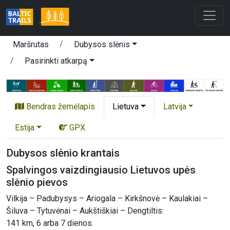
Maršrutas
Dubysos slėnis
Pasirinkti atkarpą
Bendras žemėlapis
Lietuva
Latvija
Estija
GPX
Dubysos slėnio krantais
Spalvingos vaizdingiausio Lietuvos upės
slėnio pievos
Vilkija – Padubysys – Ariogala – Kirkšnovė – Kaulakiai –
Šiluva – Tytuvėnai – Aukštiškiai – Dengtiltis:
141 km, 6 arba 7 dienos.