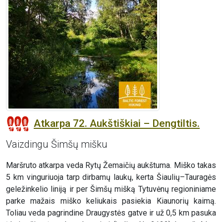
Atkarpa 72. Aukštiškiai – Dengtiltis.
Vaizdingu Šimšų mišku
Maršruto atkarpa veda Rytų Žemaičių aukštuma. Miško takas
5 km vinguriuoja tarp dirbamų laukų, kerta Šiaulių–Tauragės
geležinkelio liniją ir per Šimšų mišką Tytuvėnų regioniniame
parke mažais miško keliukais pasiekia Kiaunorių kaimą.
Toliau veda pagrindine Draugystės gatve ir už 0,5 km pasuka