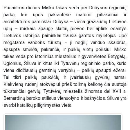
Pusantros dienos Miško takas veda per Dubysos regioninį
parką, kur upės pakrantėse matomi piliakalniai ir
architektūros paminklai. Dubysa – viena gražiausių Lietuvos
upių – miškais apaugę šlaitai, pievos bei aplink esantys
Lietuvos istorijos paminklai traukia gamtos mylėtojus. Upė
mėgstama vandens turistų – ji negili, vanduo skaidrus,
apsupta smėlėtų pakrančių ir puikių vietų poilsiui. Miško
takas veda pro istorinius miestelius ir gyvenvietes Betygalą,
Ugionius, Šiluva ir kitus iki Tytuvėnų regioninio parko, kurio
viena didžiausių gamtinių vertybių – pelkių apsupti ežerai.
Tai tikri pelkių paukščių ir įvairiausių gyvūnų namai.
Kiekvieną rudenį atokvėpiui prieš tolimą kelionę čia sustoja
tūkstančiai gervių. Tytuvėnų miestelis žinomas dėl XVII a.
Bernardinų baroko stiliaus vienuolyno ir bažnyčios. Šiluva yra
svarbi katalikų piligrimystės vieta.