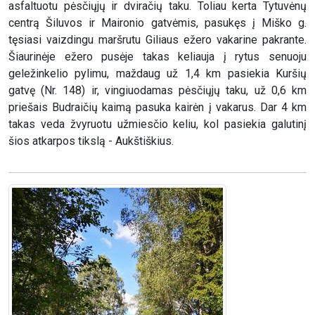
asfaltuotu pėsčiųjų ir dviračių taku. Toliau kerta Tytuvėnų
centrą Šiluvos ir Maironio gatvėmis, pasukęs į Miško g.
tęsiasi vaizdingu maršrutu Giliaus ežero vakarine pakrante.
Šiaurinėje ežero pusėje takas keliauja į rytus senuoju
geležinkelio pylimu, maždaug už 1,4 km pasiekia Kuršių
gatvę (Nr. 148) ir, vingiuodamas pėsčiųjų taku, už 0,6 km
priešais Budraičių kaimą pasuka kairėn į vakarus. Dar 4 km
takas veda žvyruotu užmiesčio keliu, kol pasiekia galutinį
šios atkarpos tikslą - Aukštiškius.