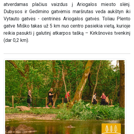
atverdamas plačius vaizdus į Ariogalos miesto slėnį.
Dubysos ir Gedimino gatvėmis maršrutas veda aukštyn iki
Vytauto gatvės - centrinės Ariogalos gatvės. Toliau Plento
gatve Miško takas už 5 km nuo centro pasiekia vietą, kurioje
reikia pasukti į galutinį atkarpos tašką – Kirkšnovės tvenkinį
(dar 0,2 km).