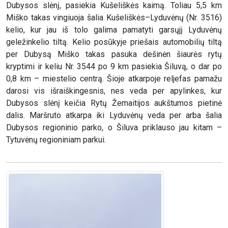
Dubysos slėnį, pasiekia Kušeliškės kaimą. Toliau 5,5 km
Miško takas vingiuoja šalia Kušeliškės–Lyduvėnų (Nr. 3516)
kelio, kur jau iš tolo galima pamatyti garsųjį Lyduvėnų
geležinkelio tiltą. Kelio posūkyje priešais automobilių tiltą
per Dubysą Miško takas pasuka dešinėn šiaurės rytų
kryptimi ir keliu Nr. 3544 po 9 km pasiekia Šiluvą, o dar po
0,8 km – miestelio centrą. Šioje atkarpoje reljefas pamažu
darosi vis išraiškingesnis, nes veda per apylinkes, kur
Dubysos slėnį keičia Rytų Žemaitijos aukštumos pietinė
dalis. Maršruto atkarpa iki Lyduvėnų veda per arba šalia
Dubysos regioninio parko, o Šiluva priklauso jau kitam –
Tytuvėnų regioniniam parkui.