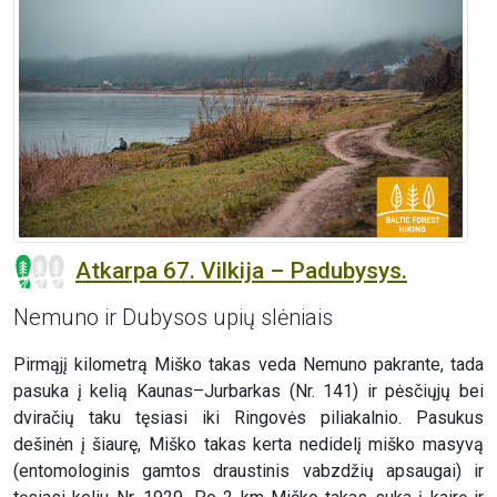
Atkarpa 67. Vilkija – Padubysys.
Nemuno ir Dubysos upių slėniais
Pirmąjį kilometrą Miško takas veda Nemuno pakrante, tada
pasuka į kelią Kaunas–Jurbarkas (Nr. 141) ir pėsčiųjų bei
dviračių taku tęsiasi iki Ringovės piliakalnio. Pasukus
dešinėn į šiaurę, Miško takas kerta nedidelį miško masyvą
(entomologinis gamtos draustinis vabzdžių apsaugai) ir