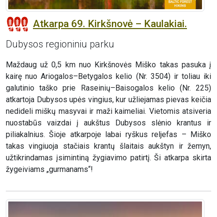
Atkarpa 69. Kirkšnovė – Kaulakiai.
Dubysos regioniniu parku
Maždaug už 0,5 km nuo Kirkšnovės Miško takas pasuka į
kairę nuo Ariogalos–Betygalos kelio (Nr. 3504) ir toliau iki
galutinio taško prie Raseinių–Baisogalos kelio (Nr. 225)
atkartoja Dubysos upės vingius, kur užliejamas pievas keičia
nedideli miškų masyvai ir maži kaimeliai. Vietomis atsiveria
nuostabūs vaizdai į aukštus Dubysos slėnio krantus ir
piliakalnius. Šioje atkarpoje labai ryškus reljefas – Miško
takas vingiuoja stačiais krantų šlaitais aukštyn ir žemyn,
užtikrindamas įsimintiną žygiavimo patirtį. Ši atkarpa skirta
žygeiviams „gurmanams“!