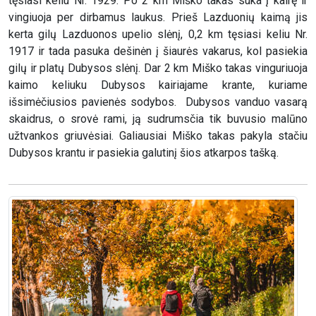
tęsiasi keliu Nr. 1929. Po 2 km Miško takas suka į kairę ir
vingiuoja per dirbamus laukus. Prieš Lazduonių kaimą jis
kerta gilų Lazduonos upelio slėnį, 0,2 km tęsiasi keliu Nr.
1917 ir tada pasuka dešinėn į šiaurės vakarus, kol pasiekia
gilų ir platų Dubysos slėnį. Dar 2 km Miško takas vinguriuoja
kaimo keliuku Dubysos kairiajame krante, kuriame
išsimėčiusios pavienės sodybos. Dubysos vanduo vasarą
skaidrus, o srovė rami, ją sudrumsčia tik buvusio malūno
užtvankos griuvėsiai. Galiausiai Miško takas pakyla stačiu
Dubysos krantu ir pasiekia galutinį šios atkarpos tašką.