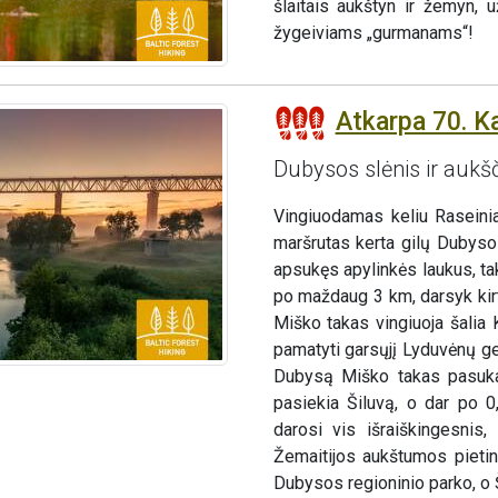
šlaitais aukštyn ir žemyn, u
žygeiviams „gurmanams“!
Atkarpa 70. Ka
Dubysos slėnis ir aukšč
Vingiuodamas keliu Raseiniai
maršrutas kerta gilų Dubysos
apsukęs apylinkės laukus, ta
po maždaug 3 km, darsyk kir
Miško takas vingiuoja šalia 
pamatyti garsųjį Lyduvėnų gel
Dubysą Miško takas pasuka 
pasiekia Šiluvą, o dar po 0
darosi vis išraiškingesnis
Žemaitijos aukštumos pietin
Dubysos regioninio parko, o Š