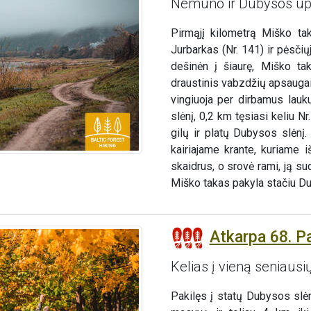
Nemuno ir Dubysos upi
Pirmąjį kilometrą Miško t
Jurbarkas (Nr. 141) ir pėsčių
dešinėn į šiaurę, Miško t
draustinis vabzdžių apsaugai)
vingiuoja per dirbamus lauk
slėnį, 0,2 km tęsiasi keliu N
gilų ir platų Dubysos slėn
kairiajame krante, kuriame
skaidrus, o srovė rami, ją s
Miško takas pakyla stačiu Dub
Atkarpa 68. P
Kelias į vieną seniausi
Pakilęs į statų Dubysos slė