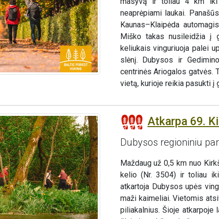
masyvą ir toliau 4 km iki
neaprėpiami laukai. Panašūs 
Kaunas–Klaipėda automagist
Miško takas nusileidžia į g
keliukais vinguriuoja palei 
slėnį. Dubysos ir Gedimin
centrinės Ariogalos gatvės. 
vietą, kurioje reikia pasukti 
Atkarpa 69. Ki
Dubysos regioniniu pa
Maždaug už 0,5 km nuo Kirk
kelio (Nr. 3504) ir toliau i
atkartoja Dubysos upės ving
maži kaimeliai. Vietomis ats
piliakalnius. Šioje atkarpoje