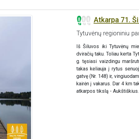
Atkarpa 71. Ši
Tytuvėnų regioniniu pa
Iš Šiluvos iki Tytuvėnų mi
dviračių taku. Toliau kerta 
g. tęsiasi vaizdingu maršru
takas keliauja į rytus senu
gatvę (Nr. 148) ir, vingiuod
kairėn į vakarus. Dar 4 km ta
atkarpos tikslą - Aukštiškius.