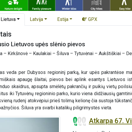
Lietuva
Latvija
Estija
GPX
tais
usio Lietuvos upės slėnio pievos
a – Kirkšnovė – Kaulakiai – Šiluva – Tytuvėnai – Aukštiškiai – Den
s veda per Dubysos regioninį parką, kur upės pakrantėse matom
miškais apaugę šlaitai, pievos bei aplink esantys Lietuvos i
vanduo skaidrus, apsupta smėlėtų pakrančių ir puikių vietų poilsi
kitus iki Tytuvėnų regioninio parko, kurio viena didžiausių gamtini
kvieną rudenį atokvėpiui prieš tolimą kelionę čia sustoja tūkstan
bažnyčios. Šiluva yra svarbi katalikų piligrimystės vieta.
Atkarpa 67. Vi