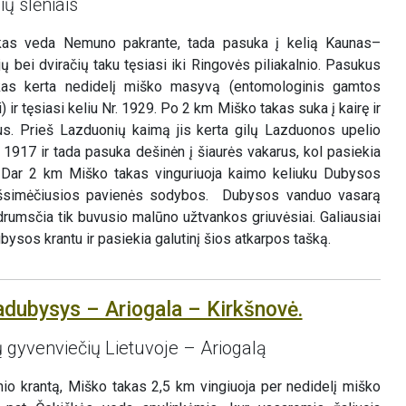
ų slėniais
akas veda Nemuno pakrante, tada pasuka į kelią Kaunas–
jų bei dviračių taku tęsiasi iki Ringovės piliakalnio. Pasukus
akas kerta nedidelį miško masyvą (entomologinis gamtos
 ir tęsiasi keliu Nr. 1929. Po 2 km Miško takas suka į kairę ir
us. Prieš Lazduonių kaimą jis kerta gilų Lazduonos upelio
r. 1917 ir tada pasuka dešinėn į šiaurės vakarus, kol pasiekia
į. Dar 2 km Miško takas vinguriuoja kaimo keliuku Dubysos
 išsimėčiusios pavienės sodybos. Dubysos vanduo vasarą
udrumsčia tik buvusio malūno užtvankos griuvėsiai. Galiausiai
ysos krantu ir pasiekia galutinį šios atkarpos tašką.
adubysys – Ariogala – Kirkšnovė.
ų gyvenviečių Lietuvoje – Ariogalą
nio krantą, Miško takas 2,5 km vingiuoja per nedidelį miško