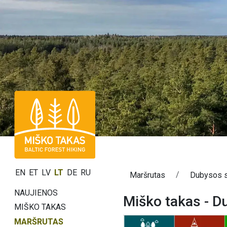
EN
ET
LV
LT
DE
RU
Maršrutas
Dubysos s
NAUJIENOS
Miško takas - D
MIŠKO TAKAS
MARŠRUTAS