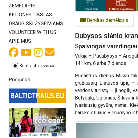
ŽEMĖLAPIS
KELIONĖS TIKSLAS
Bendras žemėlapis
DRAUGIŠKI ŽYGEIVIAMS
VOLUNTEER WITH US
Dubysos slėnio kran
APIE MUS
Spalvingos vaizdingia
Vilkija – Padubysys – Ariogal
141 km, 6 arba 7 dienos.
Kontrasto režimas
Pusantros dienos Miško taka
Prisijungti
gražiausių Lietuvos upių – 
vandens turistų – ji negili, 
Betygalą, Ugionius, Šiluva ir 
įvairiausių gyvūnų namai. Kie
baroko stiliaus vienuolyno ir 