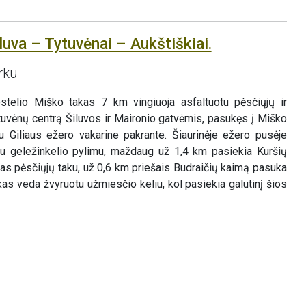
luva – Tytuvėnai – Aukštiškiai.
rku
estelio Miško takas 7 km vingiuoja asfaltuotu pėsčiųjų ir
Tytuvėnų centrą Šiluvos ir Maironio gatvėmis, pasukęs į Miško
tu Giliaus ežero vakarine pakrante. Šiaurinėje ežero pusėje
oju geležinkelio pylimu, maždaug už 1,4 km pasiekia Kuršių
amas pėsčiųjų taku, už 0,6 km priešais Budraičių kaimą pasuka
kas veda žvyruotu užmiesčio keliu, kol pasiekia galutinį šios