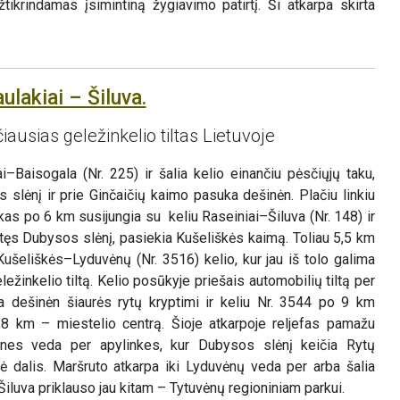
žtikrindamas įsimintiną žygiavimo patirtį. Ši atkarpa skirta
ulakiai – Šiluva.
iausias geležinkelio tiltas Lietuvoje
–Baisogala (Nr. 225) ir šalia kelio einančiu pėsčiųjų taku,
 slėnį ir prie Ginčaičių kaimo pasuka dešinėn. Plačiu linkiu
kas po 6 km susijungia su keliu Raseiniai–Šiluva (Nr. 148) ir
tęs Dubysos slėnį, pasiekia Kušeliškės kaimą. Toliau 5,5 km
Kušeliškės–Lyduvėnų (Nr. 3516) kelio, kur jau iš tolo galima
ežinkelio tiltą. Kelio posūkyje priešais automobilių tiltą per
dešinėn šiaurės rytų kryptimi ir keliu Nr. 3544 po 9 km
,8 km – miestelio centrą. Šioje atkarpoje reljefas pamažu
, nes veda per apylinkes, kur Dubysos slėnį keičia Rytų
ė dalis. Maršruto atkarpa iki Lyduvėnų veda per arba šalia
iluva priklauso jau kitam – Tytuvėnų regioniniam parkui.