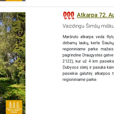
Atkarpa 72. Au
Vaizdingu Šimšų mišk
Maršruto atkarpa veda Ryt
dirbamų laukų, kerta Šiauli
regioniniame parke mažais
pagrindine Draugystės gatve i
2122), kur už 4 km pasieki
Dubysos slėnį ir pasuka kair
pasiekia galutinį atkarpos 
regioniniame parke.