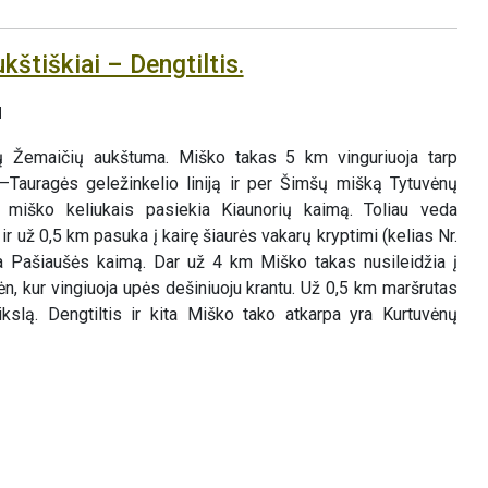
kštiškiai – Dengtiltis.
u
ų Žemaičių aukštuma. Miško takas 5 km vinguriuoja tarp
ų–Tauragės geležinkelio liniją ir per Šimšų mišką Tytuvėnų
 miško keliukais pasiekia Kiaunorių kaimą. Toliau veda
r už 0,5 km pasuka į kairę šiaurės vakarų kryptimi (kelias Nr.
a Pašiaušės kaimą. Dar už 4 km Miško takas nusileidžia į
ėn, kur vingiuoja upės dešiniuoju krantu. Už 0,5 km maršrutas
tikslą. Dengtiltis ir kita Miško tako atkarpa yra Kurtuvėnų