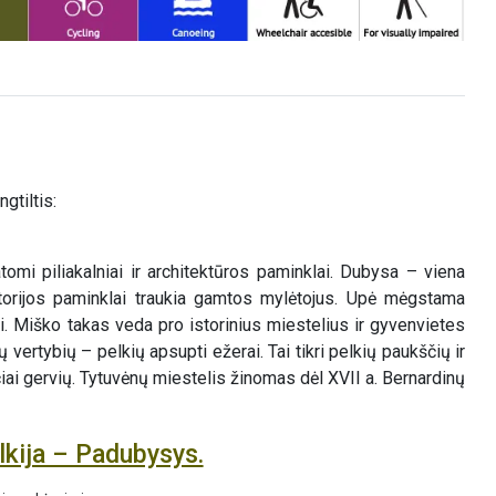
gtiltis:
i piliakalniai ir architektūros paminklai. Dubysa – viena
storijos paminklai traukia gamtos mylėtojus. Upė mėgstama
ui. Miško takas veda pro istorinius miestelius ir gyvenvietes
ų vertybių – pelkių apsupti ežerai. Tai tikri pelkių paukščių ir
čiai gervių. Tytuvėnų miestelis žinomas dėl XVII a. Bernardinų
lkija – Padubysys.