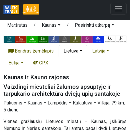
Maršrutas
Kaunas
Pasirinkti atkarpą
Bendras žemėlapis
Lietuva
Latvija
Estija
GPX
Kaunas ir Kauno rajonas
Vaizdingi miesteliai žalumos apsuptyje ir
tarpukario architektūra dviejų upių santakoje
Pakuonis – Kaunas – Lampėdis – Kulautuva – Vilkija: 79 km,
5 dienų.
Vienas gražiausių Lietuvos miestų – Kaunas, įsikūręs
Nemuno ir Neries santakoje. Tai antras pagal dydį Lietuvos