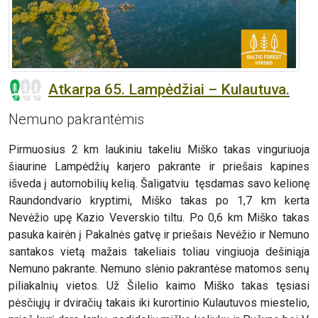
Atkarpa 65. Lampėdžiai – Kulautuva.
Nemuno pakrantėmis
Pirmuosius 2 km laukiniu takeliu Miško takas vinguriuoja
šiaurine Lampėdžių karjero pakrante ir priešais kapines
išveda į automobilių kelią. Šaligatviu tęsdamas savo kelionę
Raundondvario kryptimi, Miško takas po 1,7 km kerta
Nevėžio upę Kazio Veverskio tiltu. Po 0,6 km Miško takas
pasuka kairėn į Pakalnės gatvę ir priešais Nevėžio ir Nemuno
santakos vietą mažais takeliais toliau vingiuoja dešiniąja
Nemuno pakrante. Nemuno slėnio pakrantėse matomos senų
piliakalnių vietos. Už Šilelio kaimo Miško takas tęsiasi
pėsčiųjų ir dviračių takais iki kurortinio Kulautuvos miestelio,