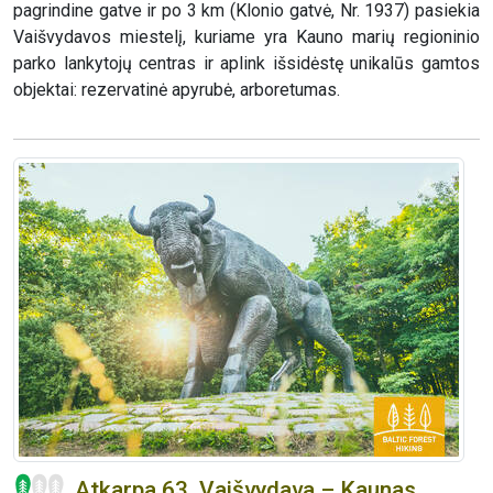
pagrindine gatve ir po 3 km (Klonio gatvė, Nr. 1937) pasiekia
Vaišvydavos miestelį, kuriame yra Kauno marių regioninio
parko lankytojų centras ir aplink išsidėstę unikalūs gamtos
objektai: rezervatinė apyrubė, arboretumas.
Atkarpa 63. Vaišvydava – Kaunas.