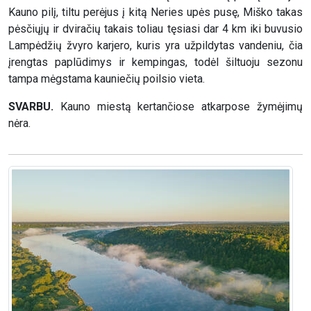
Kauno pilį, tiltu perėjus į kitą Neries upės pusę, Miško takas
pėsčiųjų ir dviračių takais toliau tęsiasi dar 4 km iki buvusio
Lampėdžių žvyro karjero, kuris yra užpildytas vandeniu, čia
įrengtas paplūdimys ir kempingas, todėl šiltuoju sezonu
tampa mėgstama kauniečių poilsio vieta.
SVARBU.
Kauno miestą kertančiose atkarpose žymėjimų
nėra.