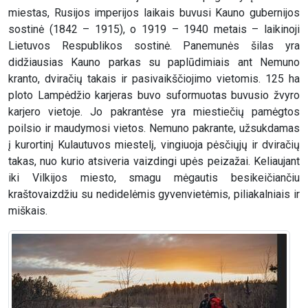
miestas, Rusijos imperijos laikais buvusi Kauno gubernijos
sostinė (1842 – 1915), o 1919 – 1940 metais – laikinoji
Lietuvos Respublikos sostinė. Panemunės šilas yra
didžiausias Kauno parkas su paplūdimiais ant Nemuno
kranto, dviračių takais ir pasivaikščiojimo vietomis. 125 ha
ploto Lampėdžio karjeras buvo suformuotas buvusio žvyro
karjero vietoje. Jo pakrantėse yra miestiečių pamėgtos
poilsio ir maudymosi vietos. Nemuno pakrante, užsukdamas
į kurortinį Kulautuvos miestelį, vingiuoja pėsčiųjų ir dviračių
takas, nuo kurio atsiveria vaizdingi upės peizažai. Keliaujant
iki Vilkijos miesto, smagu mėgautis besikeičiančiu
kraštovaizdžiu su nedidelėmis gyvenvietėmis, piliakalniais ir
miškais.