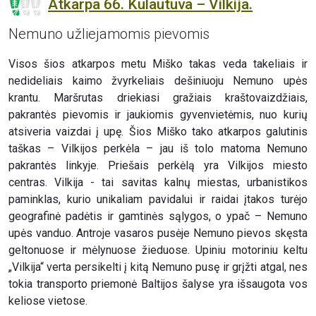
Atkarpa 66. Kulautuva – Vilkija.
Nemuno užliejamomis pievomis
Visos šios atkarpos metu Miško takas veda takeliais ir
nedideliais kaimo žvyrkeliais dešiniuoju Nemuno upės
krantu. Maršrutas driekiasi gražiais kraštovaizdžiais,
pakrantės pievomis ir jaukiomis gyvenvietėmis, nuo kurių
atsiveria vaizdai į upę. Šios Miško tako atkarpos galutinis
taškas – Vilkijos perkėla – jau iš tolo matoma Nemuno
pakrantės linkyje. Priešais perkėlą yra Vilkijos miesto
centras. Vilkija - tai savitas kalnų miestas, urbanistikos
paminklas, kurio unikaliam pavidalui ir raidai įtakos turėjo
geografinė padėtis ir gamtinės sąlygos, o ypač – Nemuno
upės vanduo. Antroje vasaros pusėje Nemuno pievos skęsta
geltonuose ir mėlynuose žieduose. Upiniu motoriniu keltu
„Vilkija“ verta persikelti į kitą Nemuno pusę ir grįžti atgal, nes
tokia transporto priemonė Baltijos šalyse yra išsaugota vos
keliose vietose.