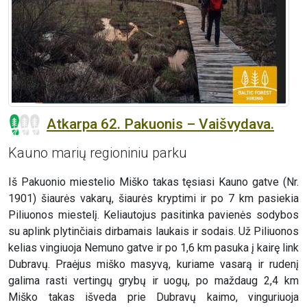
Atkarpa 62. Pakuonis – Vaišvydava.
Kauno marių regioniniu parku
Iš Pakuonio miestelio Miško takas tęsiasi Kauno gatve (Nr.
1901) šiaurės vakarų, šiaurės kryptimi ir po 7 km pasiekia
Piliuonos miestelį. Keliautojus pasitinka pavienės sodybos
su aplink plytinčiais dirbamais laukais ir sodais. Už Piliuonos
kelias vingiuoja Nemuno gatve ir po 1,6 km pasuka į kairę link
Dubravų. Praėjus miško masyvą, kuriame vasarą ir rudenį
galima rasti vertingų grybų ir uogų, po maždaug 2,4 km
Miško takas išveda prie Dubravų kaimo, vinguriuoja