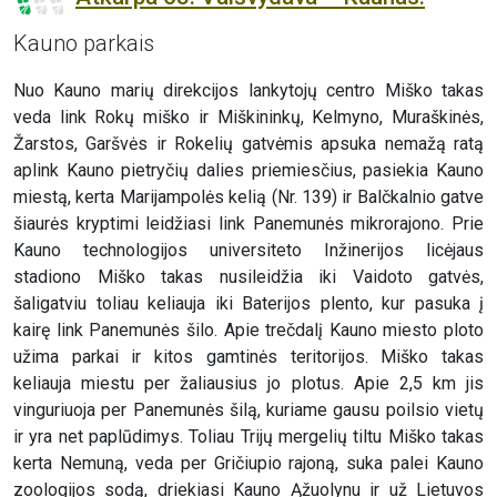
Kauno parkais
Nuo Kauno marių direkcijos lankytojų centro Miško takas
veda link Rokų miško ir Miškininkų, Kelmyno, Muraškinės,
Žarstos, Garšvės ir Rokelių gatvėmis apsuka nemažą ratą
aplink Kauno pietryčių dalies priemiesčius, pasiekia Kauno
miestą, kerta Marijampolės kelią (Nr. 139) ir Balčkalnio gatve
šiaurės kryptimi leidžiasi link Panemunės mikrorajono. Prie
Kauno technologijos universiteto Inžinerijos licėjaus
stadiono Miško takas nusileidžia iki Vaidoto gatvės,
šaligatviu toliau keliauja iki Baterijos plento, kur pasuka į
kairę link Panemunės šilo. Apie trečdalį Kauno miesto ploto
užima parkai ir kitos gamtinės teritorijos. Miško takas
keliauja miestu per žaliausius jo plotus. Apie 2,5 km jis
vinguriuoja per Panemunės šilą, kuriame gausu poilsio vietų
ir yra net paplūdimys. Toliau Trijų mergelių tiltu Miško takas
kerta Nemuną, veda per Gričiupio rajoną, suka palei Kauno
zoologijos sodą, driekiasi Kauno Ąžuolynu ir už Lietuvos