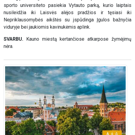
sporto universiteto pasiekia Vytauto parką, kurio laiptais
nusileidžia iki Laisvės alėjos pradžios ir tęsiasi iki
Nepriklausomybės aikštės su įspūdinga Įgulos bažnyčia
viduryje bei jaukiomis kavinukėmis aplink.
SVARBU.
Kauno miestą kertančiose atkarpose žymėjimų
nėra.