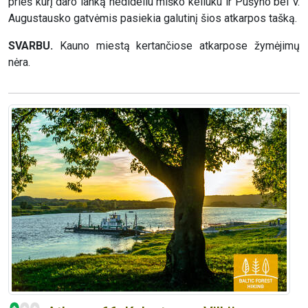
prieš kurį daro lanką nedideliu miško keliuku ir Pušyno bei V.
Augustausko gatvėmis pasiekia galutinį šios atkarpos tašką.
SVARBU.
Kauno miestą kertančiose atkarpose žymėjimų
nėra.