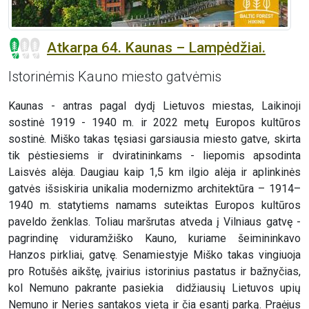
Atkarpa 64. Kaunas – Lampėdžiai.
Istorinėmis Kauno miesto gatvėmis
Kaunas - antras pagal dydį Lietuvos miestas, Laikinoji
sostinė 1919 - 1940 m. ir 2022 metų Europos kultūros
sostinė. Miško takas tęsiasi garsiausia miesto gatve, skirta
tik pėstiesiems ir dviratininkams - liepomis apsodinta
Laisvės alėja. Daugiau kaip 1,5 km ilgio alėja ir aplinkinės
gatvės išsiskiria unikalia modernizmo architektūra – 1914–
1940 m. statytiems namams suteiktas Europos kultūros
paveldo ženklas. Toliau maršrutas atveda į Vilniaus gatvę -
pagrindinę viduramžiško Kauno, kuriame šeimininkavo
Hanzos pirkliai, gatvę. Senamiestyje Miško takas vingiuoja
pro Rotušės aikštę, įvairius istorinius pastatus ir bažnyčias,
kol Nemuno pakrante pasiekia didžiausių Lietuvos upių
Nemuno ir Neries santakos vietą ir čia esantį parką. Praėjus