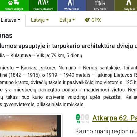
Lietuva
Latvija
Estija
GPX
onas
alumos apsuptyje ir tarpukario architektūra dviejų 
 – Kulautuva – Vilkija: 79 km, 5 dienų.
miestų – Kaunas, įsikūręs Nemuno ir Neries santakoje. Tai ant
inė (1842 – 1915), o 1919 – 1940 metais – laikinoji Lietuvos 
emuno kranto, dviračių takais ir pasivaikščiojimo vietomis. 125
ėse yra miestiečių pamėgtos poilsio ir maudymosi vietos. Nem
čių takas, nuo kurio atsiveria vaizdingi upės peizažai. Keli
 gyvenvietėmis, piliakalniais ir miškais.
Atkarpa 62. P
Kauno marių regionini