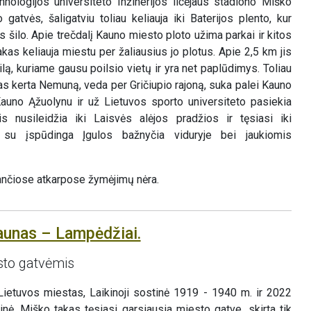
hnologijos universiteto Inžinerijos licėjaus stadiono Miško
 gatvės, šaligatviu toliau keliauja iki Baterijos plento, kur
 šilo. Apie trečdalį Kauno miesto ploto užima parkai ir kitos
akas keliauja miestu per žaliausius jo plotus. Apie 2,5 km jis
lą, kuriame gausu poilsio vietų ir yra net paplūdimys. Toliau
kas kerta Nemuną, veda per Gričiupio rajoną, suka palei Kauno
Kauno Ąžuolynu ir už Lietuvos sporto universiteto pasiekia
is nusileidžia iki Laisvės alėjos pradžios ir tęsiasi iki
 su įspūdinga Įgulos bažnyčia viduryje bei jaukiomis
nčiose atkarpose žymėjimų nėra.
aunas – Lampėdžiai.
sto gatvėmis
Lietuvos miestas, Laikinoji sostinė 1919 - 1940 m. ir 2022
nė. Miško takas tęsiasi garsiausia miesto gatve, skirta tik