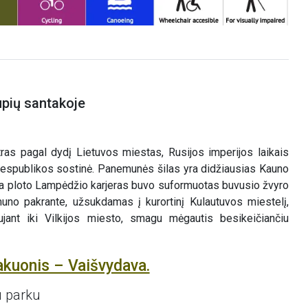
upių santakoje
ras pagal dydį Lietuvos miestas, Rusijos imperijos laikais
Respublikos sostinė. Panemunės šilas yra didžiausias Kauno
 ha ploto Lampėdžio karjeras buvo suformuotas buvusio žvyro
uno pakrante, užsukdamas į kurortinį Kulautuvos miestelį,
aujant iki Vilkijos miesto, smagu mėgautis besikeičiančiu
akuonis – Vaišvydava.
u parku