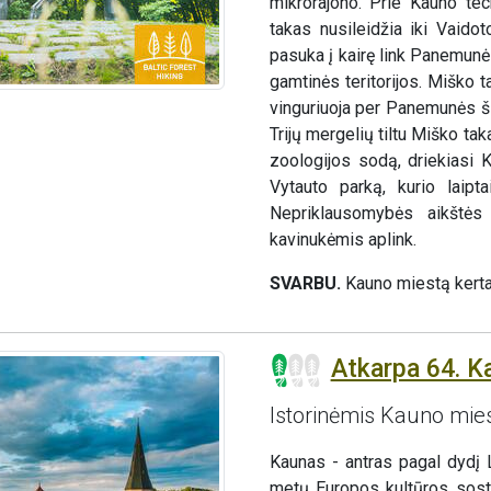
mikrorajono. Prie Kauno tec
takas nusileidžia iki Vaidoto
pasuka į kairę link Panemunės
gamtinės teritorijos. Miško t
vinguriuoja per Panemunės ši
Trijų mergelių tiltu Miško ta
zoologijos sodą, driekiasi 
Vytauto parką, kurio laipta
Nepriklausomybės aikštės
kavinukėmis aplink.
SVARBU.
Kauno miestą kerta
Atkarpa 64. K
Istorinėmis Kauno mie
Kaunas - antras pagal dydį 
metų Europos kultūros sosti