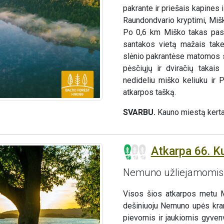
pakrante ir priešais kapines
Raundondvario kryptimi, Miš
Po 0,6 km Miško takas pasu
santakos vietą mažais take
slėnio pakrantėse matomos se
pėsčiųjų ir dviračių takais
nedideliu miško keliuku ir 
atkarpos tašką.
SVARBU.
Kauno miestą kerta
Atkarpa 66. Ku
Nemuno užliejamomis
Visos šios atkarpos metu Mi
dešiniuoju Nemuno upės krant
pievomis ir jaukiomis gyvenv