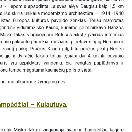
ms - liepomis apsodinta Laisvės alėja. Daugiau kaip 1,5 km
tvės išsiskiria unikalia modernizmo architektūra – 1914–1940
ktas Europos kultūros paveldo ženklas. Toliau maršrutas
agrindinę viduramžiško Kauno, kuriame šeimininkavo Hanzos
 Miško takas vingiuoja pro Rotušės aikštę, įvairius istorinius
Nemuno pakrante pasiekia didžiausių Lietuvos upių Nemuno ir
esantį parką. Praėjus Kauno pilį, tiltu perėjus į kitą Neries
iųjų ir dviračių takais toliau tęsiasi dar 4 km iki buvusio
uris yra užpildytas vandeniu, čia įrengtas paplūdimys ir
zonu tampa mėgstama kauniečių poilsio vieta.
nčiose atkarpose žymėjimų nėra.
ampėdžiai – Kulautuva.
akeliu Miško takas vinguriuoja šiaurine Lampėdžių karjero