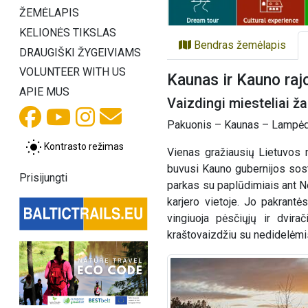
ŽEMĖLAPIS
KELIONĖS TIKSLAS
Bendras žemėlapis
DRAUGIŠKI ŽYGEIVIAMS
VOLUNTEER WITH US
Kaunas ir Kauno raj
APIE MUS
Vaizdingi miesteliai ž
Pakuonis – Kaunas – Lampėdis
Kontrasto režimas
Vienas gražiausių Lietuvos 
buvusi Kauno gubernijos sost
Prisijungti
parkas su paplūdimiais ant N
karjero vietoje. Jo pakrant
vingiuoja pėsčiųjų ir dvira
kraštovaizdžiu su nedidelėmis