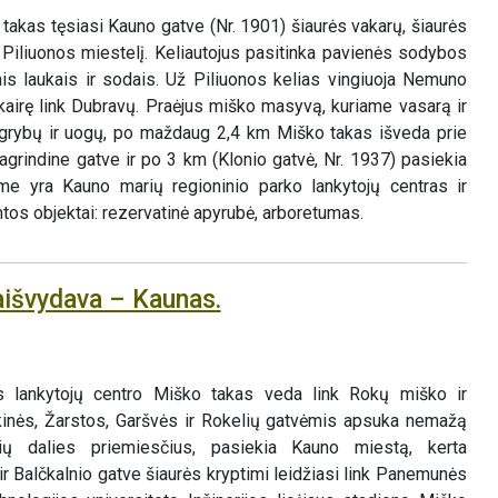
takas tęsiasi Kauno gatve (Nr. 1901) šiaurės vakarų, šiaurės
 Piliuonos miestelį. Keliautojus pasitinka pavienės sodybos
ais laukais ir sodais. Už Piliuonos kelias vingiuoja Nemuno
kairę link Dubravų. Praėjus miško masyvą, kuriame vasarą ir
ų grybų ir uogų, po maždaug 2,4 km Miško takas išveda prie
agrindine gatve ir po 3 km (Klonio gatvė, Nr. 1937) pasiekia
ame yra Kauno marių regioninio parko lankytojų centras ir
tos objektai: rezervatinė apyrubė, arboretumas.
aišvydava – Kaunas.
s lankytojų centro Miško takas veda link Rokų miško ir
kinės, Žarstos, Garšvės ir Rokelių gatvėmis apsuka nemažą
ių dalies priemiesčius, pasiekia Kauno miestą, kerta
ir Balčkalnio gatve šiaurės kryptimi leidžiasi link Panemunės