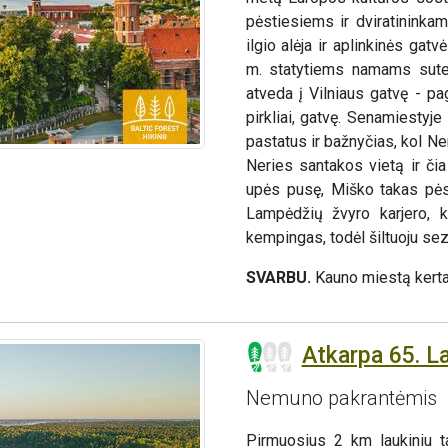
pėstiesiems ir dviratininka
ilgio alėja ir aplinkinės ga
m. statytiems namams sutei
atveda į Vilniaus gatvę - p
pirkliai, gatvę. Senamiestyje
pastatus ir bažnyčias, kol 
Neries santakos vietą ir čia 
upės pusę, Miško takas pėsč
Lampėdžių žvyro karjero, k
kempingas, todėl šiltuoju se
SVARBU.
Kauno miestą kerta
Atkarpa 65. L
Nemuno pakrantėmis
Pirmuosius 2 km laukiniu t