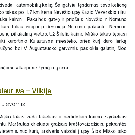
 išveda į automobilių kelią. Šaligatviu tęsdamas savo kelionę
ko takas po 1,7 km kerta Nevėžio upę Kazio Veverskio tiltu.
ka kairėn į Pakalnės gatvę ir priešais Nevėžio ir Nemuno
liais toliau vingiuoja dešiniąja Nemuno pakrante. Nemuno
nų piliakalnių vietos. Už Šilelio kaimo Miško takas tęsiasi
 iki kurortinio Kulautuvos miestelio, prieš kurį daro lanką
Pušyno bei V. Augustausko gatvėmis pasiekia galutinį šios
nčiose atkarpose žymėjimų nėra.
lautuva – Vilkija.
 pievomis
ško takas veda takeliais ir nedideliais kaimo žvyrkeliais
u. Maršrutas driekiasi gražiais kraštovaizdžiais, pakrantės
ietėmis, nuo kurių atsiveria vaizdai į upę. Šios Miško tako