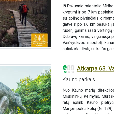
Iš Pakuonio miestelio Miško 
kryptimi ir po 7 km pasiekia
su aplink plytinčiais dirbam
gatve ir po 1,6 km pasuka į 
rudenį galima rasti verting
Dubravų kaimo, vinguriuoja p
Vaišvydavos miestelį, kuri
aplink išsidėstę unikalūs gam
Atkarpa 63. V
Kauno parkais
Nuo Kauno marių direkcijo
Miškininkų, Kelmyno, Muraš
ratą aplink Kauno pietryč
Marijampolės kelią (Nr. 139) 