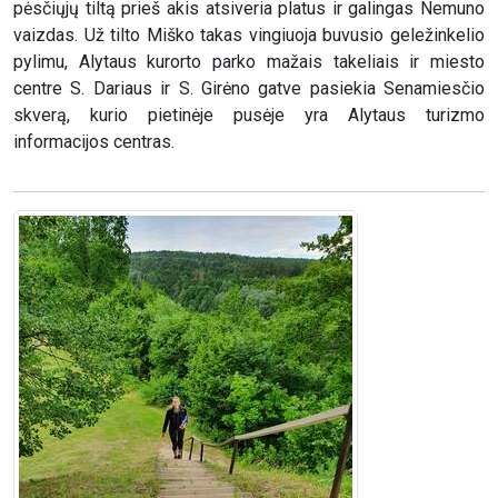
pėsčiųjų tiltą prieš akis atsiveria platus ir galingas Nemuno
vaizdas. Už tilto Miško takas vingiuoja buvusio geležinkelio
pylimu, Alytaus kurorto parko mažais takeliais ir miesto
centre S. Dariaus ir S. Girėno gatve pasiekia Senamiesčio
skverą, kurio pietinėje pusėje yra Alytaus turizmo
informacijos centras.