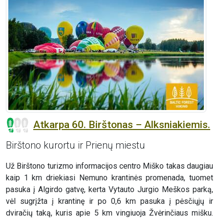
Atkarpa 60. Birštonas – Alksniakiemis.
Birštono kurortu ir Prienų miestu
Už Birštono turizmo informacijos centro Miško takas daugiau
kaip 1 km driekiasi Nemuno krantinės promenada, tuomet
pasuka į Algirdo gatvę, kerta Vytauto Jurgio Meškos parką,
vėl sugrįžta į krantinę ir po 0,6 km pasuka į pėsčiųjų ir
dviračių taką, kuris apie 5 km vingiuoja Žvėrinčiaus mišku.