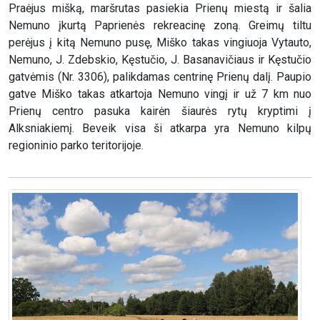
Praėjus mišką, maršrutas pasiekia Prienų miestą ir šalia
Nemuno įkurtą Paprienės rekreacinę zoną. Greimų tiltu
perėjus į kitą Nemuno pusę, Miško takas vingiuoja Vytauto,
Nemuno, J. Zdebskio, Kęstučio, J. Basanavičiaus ir Kęstučio
gatvėmis (Nr. 3306), palikdamas centrinę Prienų dalį. Paupio
gatve Miško takas atkartoja Nemuno vingį ir už 7 km nuo
Prienų centro pasuka kairėn šiaurės rytų kryptimi į
Alksniakiemį. Beveik visa ši atkarpa yra Nemuno kilpų
regioninio parko teritorijoje.