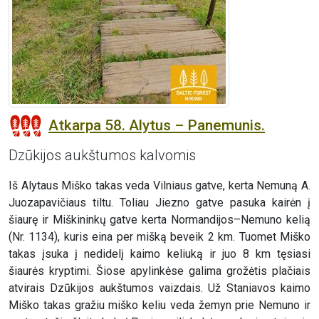
Atkarpa 58. Alytus – Panemunis.
Dzūkijos aukštumos kalvomis
Iš Alytaus Miško takas veda Vilniaus gatve, kerta Nemuną A.
Juozapavičiaus tiltu. Toliau Jiezno gatve pasuka kairėn į
šiaurę ir Miškininkų gatve kerta Normandijos–Nemuno kelią
(Nr. 1134), kuris eina per mišką beveik 2 km. Tuomet Miško
takas įsuka į nedidelį kaimo keliuką ir juo 8 km tęsiasi
šiaurės kryptimi. Šiose apylinkėse galima grožėtis plačiais
atvirais Dzūkijos aukštumos vaizdais. Už Staniavos kaimo
Miško takas gražiu miško keliu veda žemyn prie Nemuno ir