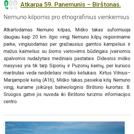
Atkarpa 59. Panemunis – Birštonas.
Nemuno kilpomis pro etnografinius vienkiemius
Atkartodamas Nemuno kilpas, Miško takas suformuoja
daugiau kaip 20 km ilgio vingį Nemuno kilpų regioniniame
parke, vingiuodamas per gražiausius gamtos kampelius ir
mažus kaimelius su šioms vietovėms būdingais įvairiomis
spalvomis nudažytais mediniais pastatais. Didesnis miško
masyvas yra tik tarp Siponių ir Puzonių kaimų, per kuriuos
maršrutas veda nedideliais miško keliukais. Kirtus Vilnius–
Marijampolė kelią (A16), Miško takas pasiekia kitą Nemuno
vingį, kuriame įsikūręs balneologinis Birštono kurortas. B.
Sruogos gatve jis nuveda iki Birštono turizmo informacijos
centro.