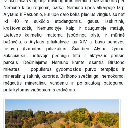
Miško takas vingiuoja miškingomis Nemuno pakrantėmis per
Nemuno kilpų regioninį parką. Nemuno upės atkarpoje tarp
Alytaus ir Pakuonio, kur upė daro kelis plačius vingius su net
iki 40 m aukščio atodangomis, gausu išskirtinių
kraštovaizdžių. Nemunaityje, kaip ir daugumoje mažųjų
Lietuvos kaimelių, matoma įspūdinga plytų ir mūrinė
bažnyčia, o Alytaus piliakalnyje jau XIV a. buvo senovės
lietuvių įtvirtintas piliakalnis. Šiandien Alytus žymus
aukščiausiu Lietuvoje pėsčiųjų tiltu ir aktyvaus poilsio
parkais. Dešiniajame Nemuno krante esantis Birštono
miestas – populiarus gydomosios purvo terapijos ir
mineralinių šaltinių kurortas. Birštono svečiai gali nemokamai
mėgautis mineraliniu vandeniu ir poilsiautojų patogumui
pritaikytomis viešosiomis erdvėmis.