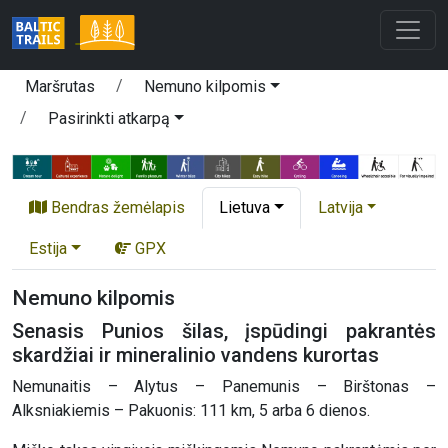
Maršrutas
Nemuno kilpomis
Pasirinkti atkarpą
Bendras žemėlapis
Lietuva
Latvija
Estija
GPX
Nemuno kilpomis
Senasis Punios šilas, įspūdingi pakrantės
skardžiai ir mineralinio vandens kurortas
Nemunaitis – Alytus – Panemunis – Birštonas –
Alksniakiemis – Pakuonis: 111 km, 5 arba 6 dienos.