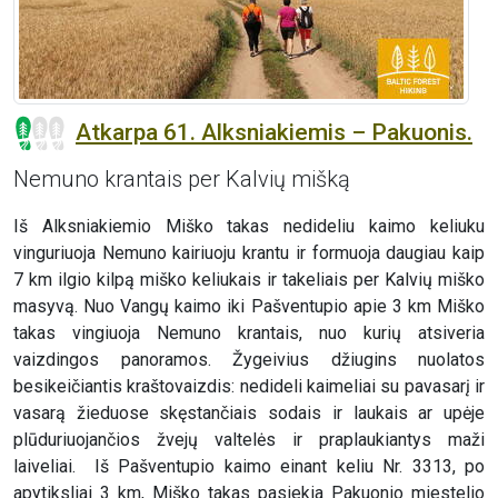
Atkarpa 61. Alksniakiemis – Pakuonis.
Nemuno krantais per Kalvių mišką
Iš Alksniakiemio Miško takas nedideliu kaimo keliuku
vinguriuoja Nemuno kairiuoju krantu ir formuoja daugiau kaip
7 km ilgio kilpą miško keliukais ir takeliais per Kalvių miško
masyvą. Nuo Vangų kaimo iki Pašventupio apie 3 km Miško
takas vingiuoja Nemuno krantais, nuo kurių atsiveria
vaizdingos panoramos. Žygeivius džiugins nuolatos
besikeičiantis kraštovaizdis: nedideli kaimeliai su pavasarį ir
vasarą žieduose skęstančiais sodais ir laukais ar upėje
plūduriuojančios žvejų valtelės ir praplaukiantys maži
laiveliai. Iš Pašventupio kaimo einant keliu Nr. 3313, po
apytiksliai 3 km, Miško takas pasiekia Pakuonio miestelio