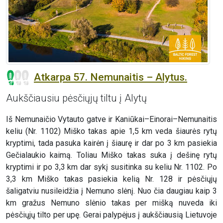
Atkarpa 57. Nemunaitis – Alytus.
Aukščiausiu pėsčiųjų tiltu į Alytų
Iš Nemunaičio Vytauto gatve ir Kaniūkai–Einorai–Nemunaitis
keliu (Nr. 1102) Miško takas apie 1,5 km veda šiaurės rytų
kryptimi, tada pasuka kairėn į šiaurę ir dar po 3 km pasiekia
Gečialaukio kaimą. Toliau Miško takas suka į dešinę rytų
kryptimi ir po 3,3 km dar sykį susitinka su keliu Nr. 1102. Po
3,3 km Miško takas pasiekia kelią Nr. 128 ir pėsčiųjų
šaligatviu nusileidžia į Nemuno slėnį. Nuo čia daugiau kaip 3
km gražus Nemuno slėnio takas per mišką nuveda iki
pėsčiųjų tilto per upę. Gerai palypėjus į aukščiausią Lietuvoje