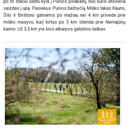
po to stačiu šlaitu kyla į Punios piliakalnį, nuo kurio atsiveria
vaizdas į upę. Pasiekus Punios bažnyčią Miško takas Kauno,
Šilo ir Birštono gatvėmis po mažiau nei 4 km priveda prie
miško masyvo, kurį kirtus po 5 km išlenda prie Nemajūnų
kaimo. Už 3,5 km yra šios atkarpos galutinis taškas.