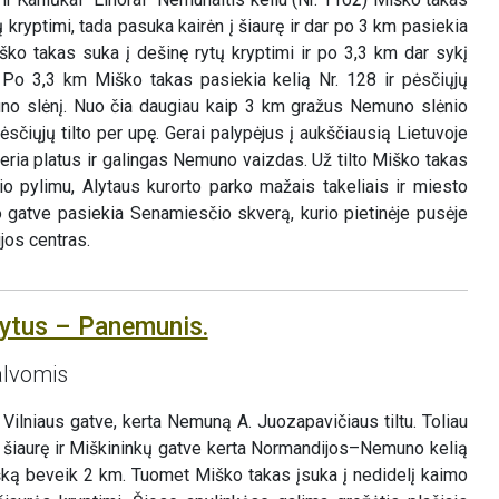
 kryptimi, tada pasuka kairėn į šiaurę ir dar po 3 km pasiekia
ško takas suka į dešinę rytų kryptimi ir po 3,3 km dar sykį
. Po 3,3 km Miško takas pasiekia kelią Nr. 128 ir pėsčiųjų
muno slėnį. Nuo čia daugiau kaip 3 km gražus Nemuno slėnio
sčiųjų tilto per upę. Gerai palypėjus į aukščiausią Lietuvoje
iveria platus ir galingas Nemuno vaizdas. Už tilto Miško takas
io pylimu, Alytaus kurorto parko mažais takeliais ir miesto
no gatve pasiekia Senamiesčio skverą, kurio pietinėje pusėje
jos centras.
lytus – Panemunis.
alvomis
Vilniaus gatve, kerta Nemuną A. Juozapavičiaus tiltu. Toliau
į šiaurę ir Miškininkų gatve kerta Normandijos–Nemuno kelią
išką beveik 2 km. Tuomet Miško takas įsuka į nedidelį kaimo