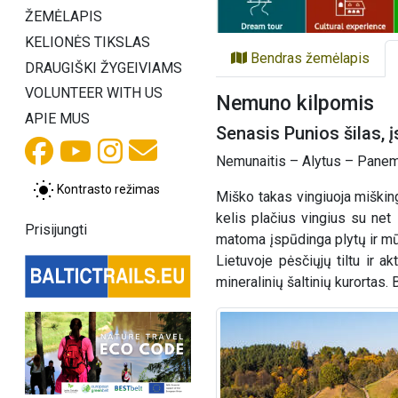
ŽEMĖLAPIS
KELIONĖS TIKSLAS
Bendras žemėlapis
DRAUGIŠKI ŽYGEIVIAMS
VOLUNTEER WITH US
Nemuno kilpomis
APIE MUS
Senasis Punios šilas, 
Nemunaitis – Alytus – Panemu
Kontrasto režimas
Miško takas vingiuoja miškin
kelis plačius vingius su net
Prisijungti
matoma įspūdinga plytų ir mūr
Lietuvoje pėsčiųjų tiltu ir 
mineralinių šaltinių kurortas