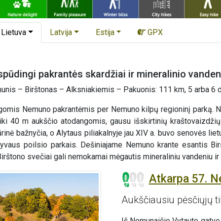
Lietuva
Latvija
Estija
GPX
įspūdingi pakrantės skardžiai ir mineralinio vande
nis – Birštonas – Alksniakiemis – Pakuonis: 111 km, 5 arba 6 
gomis Nemuno pakrantėmis per Nemuno kilpų regioninį parką. Ne
 iki 40 m aukščio atodangomis, gausu išskirtinių kraštovaizdži
inė bažnyčia, o Alytaus piliakalnyje jau XIV a. buvo senovės lietu
aktyvaus poilsio parkais. Dešiniajame Nemuno krante esantis B
. Birštono svečiai gali nemokamai mėgautis mineraliniu vandeniu i
Atkarpa 57. N
Aukščiausiu pėsčiųjų til
Iš Nemunaičio Vytauto gatve 