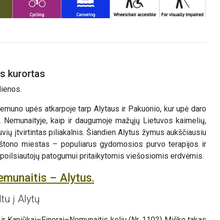
ns kurortas
dienos.
muno upės atkarpoje tarp Alytaus ir Pakuonio, kur upė daro
ų. Nemunaityje, kaip ir daugumoje mažųjų Lietuvos kaimelių,
vių įtvirtintas piliakalnis. Šiandien Alytus žymus aukščiausiu
irštono miestas – populiarus gydomosios purvo terapijos ir
r poilsiautojų patogumui pritaikytomis viešosiomis erdvėmis.
emunaitis – Alytus.
tu į Alytų
ir Kaniūkai–Einorai–Nemunaitis keliu (Nr. 1102) Miško takas