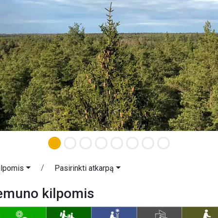
ilpomis
Pasirinkti atkarpą
Nemuno kilpomis