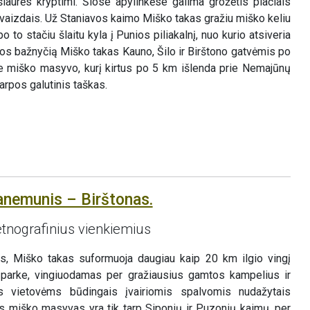
šiaurės kryptimi. Šiose apylinkėse galima grožėtis plačiais
vaizdais. Už Staniavos kaimo Miško takas gražiu miško keliu
to stačiu šlaitu kyla į Punios piliakalnį, nuo kurio atsiveria
os bažnyčią Miško takas Kauno, Šilo ir Birštono gatvėmis po
e miško masyvo, kurį kirtus po 5 km išlenda prie Nemajūnų
arpos galutinis taškas.
anemunis – Birštonas.
tnografinius vienkiemius
, Miško takas suformuoja daugiau kaip 20 km ilgio vingį
parke, vingiuodamas per gražiausius gamtos kampelius ir
 vietovėms būdingais įvairiomis spalvomis nudažytais
is miško masyvas yra tik tarp Siponių ir Puzonių kaimų, per