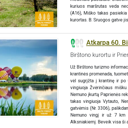
kuriuos maršrutas veda nedi
(A16), Miško takas pasiekia
kurortas. B. Sruogos gatve ji
Atkarpa 60. Bi
Birštono kurortu ir Pri
Už Birštono turizmo informa
krantinės promenada, tuomet
vėl sugrįžta į krantinę ir p
vingiuoja Žvėrinčiaus mišku
Nemuno įkurtą Paprienės rekr
takas vingiuoja Vytauto, Ne
gatvėmis (Nr. 3306), palikda
Nemuno vingį ir už 7 km n
Alksniakiemį. Beveik visa ši a