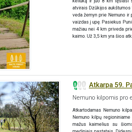
keliuką ir juo 8 km tęsiasi 
atvirais Dzūkijos aukštumos 
veda žemyn prie Nemuno ir po 
vaizdas į upę. Pasiekus Puni
mažiau nei 4 km priveda pri
kaimo. Už 3,5 km yra šios atk
Atkarpa 59. P
Nemuno kilpomis pro e
Atkartodamas Nemuno kilpas
Nemuno kilpų regioniniame 
mažus kaimelius su šioms
mediniais pastatais. Didesn