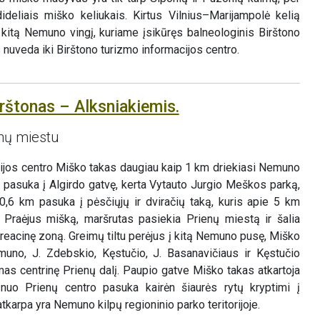
deliais miško keliukais. Kirtus Vilnius–Marijampolė kelią
 kitą Nemuno vingį, kuriame įsikūręs balneologinis Birštono
s nuveda iki Birštono turizmo informacijos centro.
rštonas – Alksniakiemis.
enų miestu
cijos centro Miško takas daugiau kaip 1 km driekiasi Nemuno
 pasuka į Algirdo gatvę, kerta Vytauto Jurgio Meškos parką,
o 0,6 km pasuka į pėsčiųjų ir dviračių taką, kuris apie 5 km
. Praėjus mišką, maršrutas pasiekia Prienų miestą ir šalia
eacinę zoną. Greimų tiltu perėjus į kitą Nemuno pusę, Miško
muno, J. Zdebskio, Kęstučio, J. Basanavičiaus ir Kęstučio
mas centrinę Prienų dalį. Paupio gatve Miško takas atkartoja
uo Prienų centro pasuka kairėn šiaurės rytų kryptimi į
tkarpa yra Nemuno kilpų regioninio parko teritorijoje.