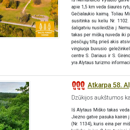
apie 1,5 km veda šiaurės rytų
Gečialaukio kaimą. Toliau Mi
susitinka su keliu Nr. 1102
šaligatviu nusileidžia į Ne
takas per mišką nuveda iki pė
pėsčiųjų tiltą prieš akis ats
vingiuoja buvusio geležinkel
centre S. Dariaus ir S. Girė
yra Alytaus turizmo informaci
Atkarpa 58. A
Dzūkijos aukštumos k
Iš Alytaus Miško takas veda 
Jiezno gatve pasuka kairėn 
(Nr. 1134), kuris eina per m