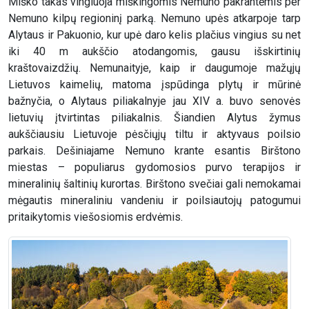
Miško takas vingiuoja miškingomis Nemuno pakrantėmis per
Nemuno kilpų regioninį parką. Nemuno upės atkarpoje tarp
Alytaus ir Pakuonio, kur upė daro kelis plačius vingius su net
iki 40 m aukščio atodangomis, gausu išskirtinių
kraštovaizdžių. Nemunaityje, kaip ir daugumoje mažųjų
Lietuvos kaimelių, matoma įspūdinga plytų ir mūrinė
bažnyčia, o Alytaus piliakalnyje jau XIV a. buvo senovės
lietuvių įtvirtintas piliakalnis. Šiandien Alytus žymus
aukščiausiu Lietuvoje pėsčiųjų tiltu ir aktyvaus poilsio
parkais. Dešiniajame Nemuno krante esantis Birštono
miestas – populiarus gydomosios purvo terapijos ir
mineralinių šaltinių kurortas. Birštono svečiai gali nemokamai
mėgautis mineraliniu vandeniu ir poilsiautojų patogumui
pritaikytomis viešosiomis erdvėmis.