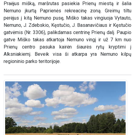
Praėjus mišką, maršrutas pasiekia Prienų miestą ir šalia
Nemuno įkurtą Paprienės rekreacinę zoną. Greimų tiltu
perėjus į kitą Nemuno pusę, Miško takas vingiuoja Vytauto,
Nemuno, J. Zdebskio, Kęstučio, J. Basanavičiaus ir Kęstučio
gatvėmis (Nr. 3306), palikdamas centrinę Prienų dalį. Paupio
gatve Miško takas atkartoja Nemuno vingį ir už 7 km nuo
Prienų centro pasuka kairėn šiaurės rytų kryptimi į
Alksniakiemį. Beveik visa ši atkarpa yra Nemuno kilpų
regioninio parko teritorijoje.