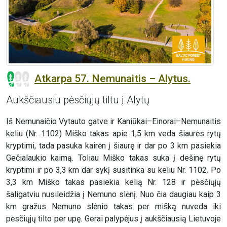
Atkarpa 57. Nemunaitis – Alytus.
Aukščiausiu pėsčiųjų tiltu į Alytų
Iš Nemunaičio Vytauto gatve ir Kaniūkai–Einorai–Nemunaitis
keliu (Nr. 1102) Miško takas apie 1,5 km veda šiaurės rytų
kryptimi, tada pasuka kairėn į šiaurę ir dar po 3 km pasiekia
Gečialaukio kaimą. Toliau Miško takas suka į dešinę rytų
kryptimi ir po 3,3 km dar sykį susitinka su keliu Nr. 1102. Po
3,3 km Miško takas pasiekia kelią Nr. 128 ir pėsčiųjų
šaligatviu nusileidžia į Nemuno slėnį. Nuo čia daugiau kaip 3
km gražus Nemuno slėnio takas per mišką nuveda iki
pėsčiųjų tilto per upę. Gerai palypėjus į aukščiausią Lietuvoje