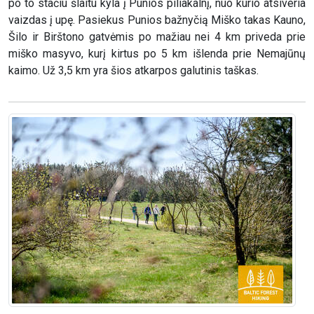
po to stačiu šlaitu kyla į Punios piliakalnį, nuo kurio atsiveria
vaizdas į upę. Pasiekus Punios bažnyčią Miško takas Kauno,
Šilo ir Birštono gatvėmis po mažiau nei 4 km priveda prie
miško masyvo, kurį kirtus po 5 km išlenda prie Nemajūnų
kaimo. Už 3,5 km yra šios atkarpos galutinis taškas.