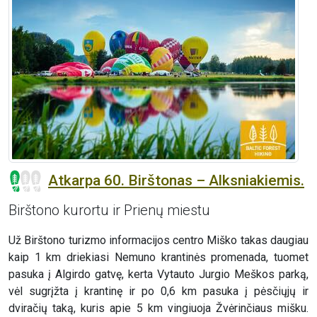
Atkarpa 60. Birštonas – Alksniakiemis.
Birštono kurortu ir Prienų miestu
Už Birštono turizmo informacijos centro Miško takas daugiau
kaip 1 km driekiasi Nemuno krantinės promenada, tuomet
pasuka į Algirdo gatvę, kerta Vytauto Jurgio Meškos parką,
vėl sugrįžta į krantinę ir po 0,6 km pasuka į pėsčiųjų ir
dviračių taką, kuris apie 5 km vingiuoja Žvėrinčiaus mišku.