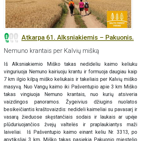
Atkarpa 61. Alksniakiemis – Pakuonis.
Nemuno krantais per Kalvių mišką
Iš Alksniakiemio Miško takas nedideliu kaimo keliuku
vinguriuoja Nemuno kairiuoju krantu ir formuoja daugiau kaip
7 km ilgio kilpą miško keliukais ir takeliais per Kalvių miško
masyvą. Nuo Vangų kaimo iki Pašventupio apie 3 km Miško
takas vingiuoja Nemuno krantais, nuo kurių atsiveria
vaizdingos panoramos. Žygeivius džiugins nuolatos
besikeičiantis kraštovaizdis: nedideli kaimeliai su pavasarį ir
vasarą žieduose skęstančiais sodais ir laukais ar upėje
plūduriuojančios žvejų valtelės ir praplaukiantys maži
laiveliai. Iš Pašventupio kaimo einant keliu Nr. 3313, po
apytiksliai 3 km, Miško takas pasiekia Pakuonio miestelio