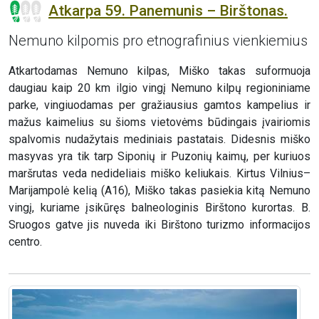
Atkarpa 59. Panemunis – Birštonas.
Nemuno kilpomis pro etnografinius vienkiemius
Atkartodamas Nemuno kilpas, Miško takas suformuoja
daugiau kaip 20 km ilgio vingį Nemuno kilpų regioniniame
parke, vingiuodamas per gražiausius gamtos kampelius ir
mažus kaimelius su šioms vietovėms būdingais įvairiomis
spalvomis nudažytais mediniais pastatais. Didesnis miško
masyvas yra tik tarp Siponių ir Puzonių kaimų, per kuriuos
maršrutas veda nedideliais miško keliukais. Kirtus Vilnius–
Marijampolė kelią (A16), Miško takas pasiekia kitą Nemuno
vingį, kuriame įsikūręs balneologinis Birštono kurortas. B.
Sruogos gatve jis nuveda iki Birštono turizmo informacijos
centro.