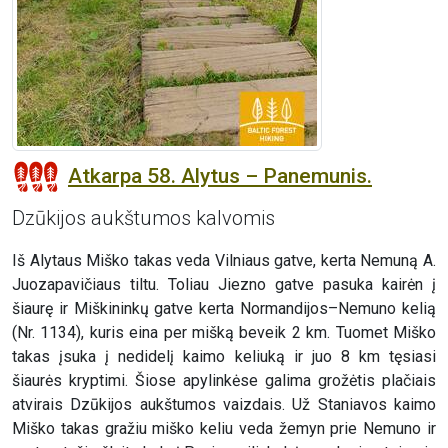
Atkarpa 58. Alytus – Panemunis.
Dzūkijos aukštumos kalvomis
Iš Alytaus Miško takas veda Vilniaus gatve, kerta Nemuną A.
Juozapavičiaus tiltu. Toliau Jiezno gatve pasuka kairėn į
šiaurę ir Miškininkų gatve kerta Normandijos–Nemuno kelią
(Nr. 1134), kuris eina per mišką beveik 2 km. Tuomet Miško
takas įsuka į nedidelį kaimo keliuką ir juo 8 km tęsiasi
šiaurės kryptimi. Šiose apylinkėse galima grožėtis plačiais
atvirais Dzūkijos aukštumos vaizdais. Už Staniavos kaimo
Miško takas gražiu miško keliu veda žemyn prie Nemuno ir