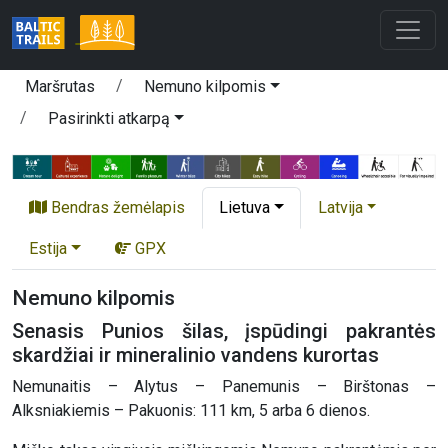
Maršrutas
Nemuno kilpomis
Pasirinkti atkarpą
Bendras žemėlapis
Lietuva
Latvija
Estija
GPX
Nemuno kilpomis
Senasis Punios šilas, įspūdingi pakrantės
skardžiai ir mineralinio vandens kurortas
Nemunaitis – Alytus – Panemunis – Birštonas –
Alksniakiemis – Pakuonis: 111 km, 5 arba 6 dienos.