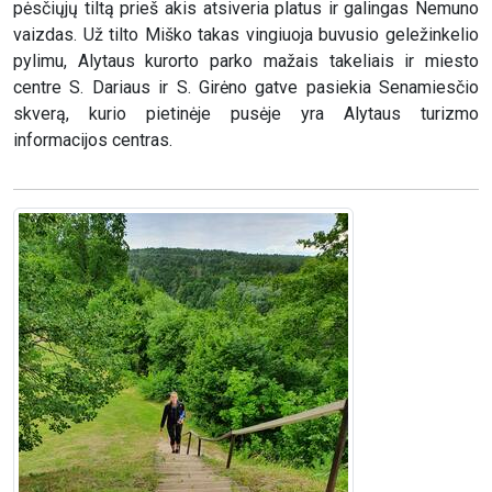
pėsčiųjų tiltą prieš akis atsiveria platus ir galingas Nemuno
vaizdas. Už tilto Miško takas vingiuoja buvusio geležinkelio
pylimu, Alytaus kurorto parko mažais takeliais ir miesto
centre S. Dariaus ir S. Girėno gatve pasiekia Senamiesčio
skverą, kurio pietinėje pusėje yra Alytaus turizmo
informacijos centras.