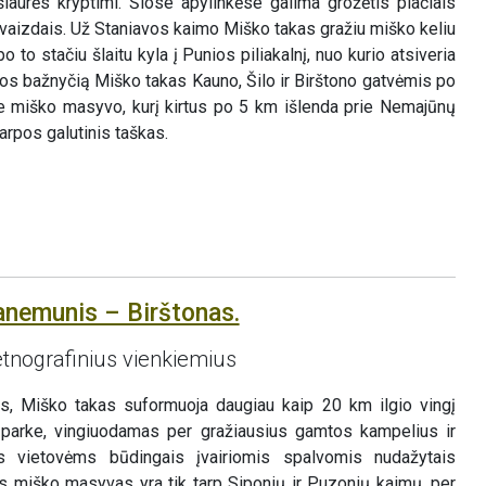
šiaurės kryptimi. Šiose apylinkėse galima grožėtis plačiais
vaizdais. Už Staniavos kaimo Miško takas gražiu miško keliu
to stačiu šlaitu kyla į Punios piliakalnį, nuo kurio atsiveria
os bažnyčią Miško takas Kauno, Šilo ir Birštono gatvėmis po
e miško masyvo, kurį kirtus po 5 km išlenda prie Nemajūnų
arpos galutinis taškas.
anemunis – Birštonas.
tnografinius vienkiemius
, Miško takas suformuoja daugiau kaip 20 km ilgio vingį
parke, vingiuodamas per gražiausius gamtos kampelius ir
 vietovėms būdingais įvairiomis spalvomis nudažytais
is miško masyvas yra tik tarp Siponių ir Puzonių kaimų, per