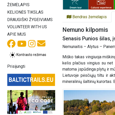
ŽEMĖLAPIS
KELIONĖS TIKSLAS
Bendras žemėlapis
DRAUGIŠKI ŽYGEIVIAMS
VOLUNTEER WITH US
Nemuno kilpomis
APIE MUS
Senasis Punios šilas, 
Nemunaitis – Alytus – Panemu
Kontrasto režimas
Miško takas vingiuoja miškin
kelis plačius vingius su net
Prisijungti
matoma įspūdinga plytų ir mūr
Lietuvoje pėsčiųjų tiltu ir 
mineralinių šaltinių kurortas