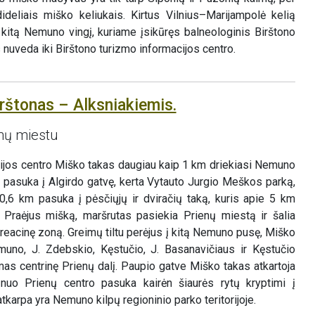
deliais miško keliukais. Kirtus Vilnius–Marijampolė kelią
 kitą Nemuno vingį, kuriame įsikūręs balneologinis Birštono
s nuveda iki Birštono turizmo informacijos centro.
rštonas – Alksniakiemis.
enų miestu
cijos centro Miško takas daugiau kaip 1 km driekiasi Nemuno
 pasuka į Algirdo gatvę, kerta Vytauto Jurgio Meškos parką,
o 0,6 km pasuka į pėsčiųjų ir dviračių taką, kuris apie 5 km
. Praėjus mišką, maršrutas pasiekia Prienų miestą ir šalia
eacinę zoną. Greimų tiltu perėjus į kitą Nemuno pusę, Miško
muno, J. Zdebskio, Kęstučio, J. Basanavičiaus ir Kęstučio
mas centrinę Prienų dalį. Paupio gatve Miško takas atkartoja
uo Prienų centro pasuka kairėn šiaurės rytų kryptimi į
tkarpa yra Nemuno kilpų regioninio parko teritorijoje.