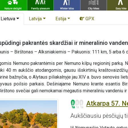
Lietuva
Latvija
Estija
GPX
įspūdingi pakrantės skardžiai ir mineralinio vande
nis – Birštonas – Alksniakiemis – Pakuonis: 111 km, 5 arba 6 
gomis Nemuno pakrantėmis per Nemuno kilpų regioninį parką. Ne
 iki 40 m aukščio atodangomis, gausu išskirtinių kraštovaizdži
inė bažnyčia, o Alytaus piliakalnyje jau XIV a. buvo senovės lietu
aktyvaus poilsio parkais. Dešiniajame Nemuno krante esantis B
. Birštono svečiai gali nemokamai mėgautis mineraliniu vandeniu i
Atkarpa 57. N
Aukščiausiu pėsčiųjų til
Iš Nemunaičio Vytauto gatve 