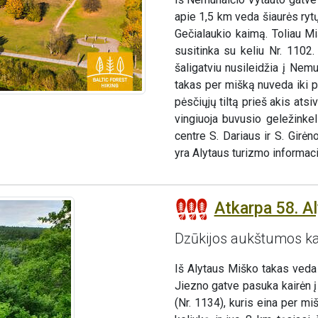
apie 1,5 km veda šiaurės rytų
Gečialaukio kaimą. Toliau Mi
susitinka su keliu Nr. 1102
šaligatviu nusileidžia į Ne
takas per mišką nuveda iki pė
pėsčiųjų tiltą prieš akis ats
vingiuoja buvusio geležinkel
centre S. Dariaus ir S. Girė
yra Alytaus turizmo informaci
Atkarpa 58. A
Dzūkijos aukštumos k
Iš Alytaus Miško takas veda 
Jiezno gatve pasuka kairėn 
(Nr. 1134), kuris eina per m