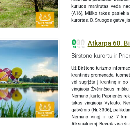
kuriuos maršrutas veda nedi
(A16), Miško takas pasiekia
kurortas. B. Sruogos gatve ji
Atkarpa 60. Bi
Birštono kurortu ir Pri
Už Birštono turizmo informa
krantinės promenada, tuomet
vėl sugrįžta į krantinę ir p
vingiuoja Žvėrinčiaus mišku
Nemuno įkurtą Paprienės rekr
takas vingiuoja Vytauto, Ne
gatvėmis (Nr. 3306), palikda
Nemuno vingį ir už 7 km n
Alksniakiemį. Beveik visa ši a