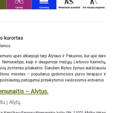
ns kurortas
dienos.
muno upės atkarpoje tarp Alytaus ir Pakuonio, kur upė daro
ų. Nemunaityje, kaip ir daugumoje mažųjų Lietuvos kaimelių,
vių įtvirtintas piliakalnis. Šiandien Alytus žymus aukščiausiu
irštono miestas – populiarus gydomosios purvo terapijos ir
r poilsiautojų patogumui pritaikytomis viešosiomis erdvėmis.
emunaitis – Alytus.
tu į Alytų
ir Kaniūkai–Einorai–Nemunaitis keliu (Nr. 1102) Miško takas