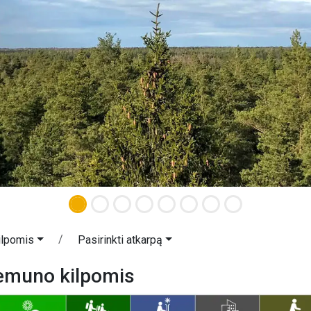
ilpomis
Pasirinkti atkarpą
Nemuno kilpomis