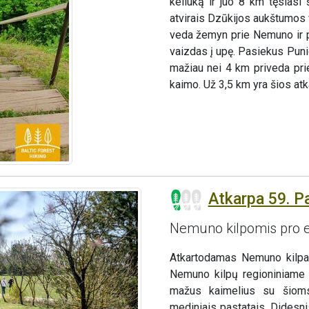
keliuką ir juo 8 km tęsiasi 
atvirais Dzūkijos aukštumos 
veda žemyn prie Nemuno ir po 
vaizdas į upę. Pasiekus Puni
mažiau nei 4 km priveda pri
kaimo. Už 3,5 km yra šios atk
Atkarpa 59. P
Nemuno kilpomis pro e
Atkartodamas Nemuno kilpas
Nemuno kilpų regioniniame 
mažus kaimelius su šioms
mediniais pastatais. Didesn