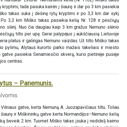
 kryptimi, tada pasuka kairėn į šiaurę ir dar po 3 km pasiekia
ško takas suka į dešinę rytų kryptimi ir po 3,3 km dar sykį
. Po 3,3 km Miško takas pasiekia kelią Nr. 128 ir pėsčiųjų
muno slėnį. Nuo čia daugiau kaip 3 km gražus Nemuno slėnio
sčiųjų tilto per upę. Gerai palypėjus į aukščiausią Lietuvoje
iveria platus ir galingas Nemuno vaizdas. Už tilto Miško takas
io pylimu, Alytaus kurorto parko mažais takeliais ir miesto
no gatve pasiekia Senamiesčio skverą, kurio pietinėje pusėje
jos centras.
lytus – Panemunis.
alvomis
Vilniaus gatve, kerta Nemuną A. Juozapavičiaus tiltu. Toliau
į šiaurę ir Miškininkų gatve kerta Normandijos–Nemuno kelią
išką beveik 2 km. Tuomet Miško takas įsuka į nedidelį kaimo