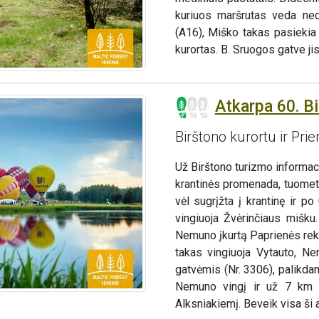
kuriuos maršrutas veda nedi
(A16), Miško takas pasiekia
kurortas. B. Sruogos gatve ji
Atkarpa 60. Bi
Birštono kurortu ir Pri
Už Birštono turizmo informa
krantinės promenada, tuomet
vėl sugrįžta į krantinę ir p
vingiuoja Žvėrinčiaus mišku
Nemuno įkurtą Paprienės rekr
takas vingiuoja Vytauto, Ne
gatvėmis (Nr. 3306), palikda
Nemuno vingį ir už 7 km n
Alksniakiemį. Beveik visa ši a