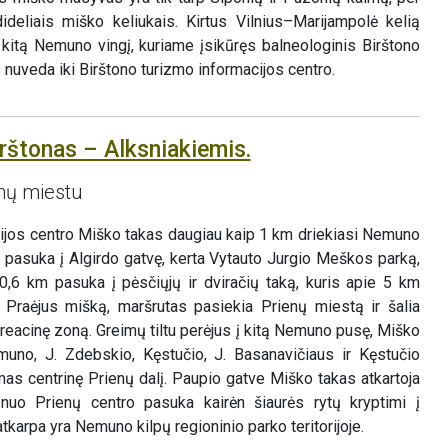
deliais miško keliukais. Kirtus Vilnius–Marijampolė kelią
 kitą Nemuno vingį, kuriame įsikūręs balneologinis Birštono
s nuveda iki Birštono turizmo informacijos centro.
rštonas – Alksniakiemis.
enų miestu
cijos centro Miško takas daugiau kaip 1 km driekiasi Nemuno
 pasuka į Algirdo gatvę, kerta Vytauto Jurgio Meškos parką,
o 0,6 km pasuka į pėsčiųjų ir dviračių taką, kuris apie 5 km
. Praėjus mišką, maršrutas pasiekia Prienų miestą ir šalia
eacinę zoną. Greimų tiltu perėjus į kitą Nemuno pusę, Miško
muno, J. Zdebskio, Kęstučio, J. Basanavičiaus ir Kęstučio
mas centrinę Prienų dalį. Paupio gatve Miško takas atkartoja
uo Prienų centro pasuka kairėn šiaurės rytų kryptimi į
tkarpa yra Nemuno kilpų regioninio parko teritorijoje.