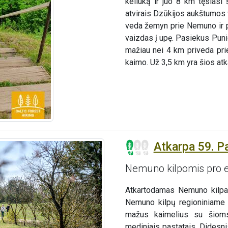
keliuką ir juo 8 km tęsiasi 
atvirais Dzūkijos aukštumos 
veda žemyn prie Nemuno ir po 
vaizdas į upę. Pasiekus Puni
mažiau nei 4 km priveda pri
kaimo. Už 3,5 km yra šios atk
Atkarpa 59. P
Nemuno kilpomis pro e
Atkartodamas Nemuno kilpas
Nemuno kilpų regioniniame 
mažus kaimelius su šioms
mediniais pastatais. Didesn