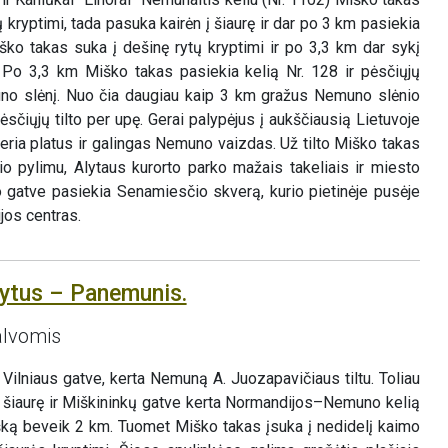
 kryptimi, tada pasuka kairėn į šiaurę ir dar po 3 km pasiekia
ško takas suka į dešinę rytų kryptimi ir po 3,3 km dar sykį
. Po 3,3 km Miško takas pasiekia kelią Nr. 128 ir pėsčiųjų
muno slėnį. Nuo čia daugiau kaip 3 km gražus Nemuno slėnio
sčiųjų tilto per upę. Gerai palypėjus į aukščiausią Lietuvoje
iveria platus ir galingas Nemuno vaizdas. Už tilto Miško takas
io pylimu, Alytaus kurorto parko mažais takeliais ir miesto
no gatve pasiekia Senamiesčio skverą, kurio pietinėje pusėje
jos centras.
lytus – Panemunis.
alvomis
Vilniaus gatve, kerta Nemuną A. Juozapavičiaus tiltu. Toliau
į šiaurę ir Miškininkų gatve kerta Normandijos–Nemuno kelią
išką beveik 2 km. Tuomet Miško takas įsuka į nedidelį kaimo