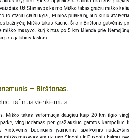
šiaurės kryptimi. Šiose apylinkėse galima grožėtis plačiais
vaizdais. Už Staniavos kaimo Miško takas gražiu miško keliu
to stačiu šlaitu kyla į Punios piliakalnį, nuo kurio atsiveria
os bažnyčią Miško takas Kauno, Šilo ir Birštono gatvėmis po
e miško masyvo, kurį kirtus po 5 km išlenda prie Nemajūnų
arpos galutinis taškas.
anemunis – Birštonas.
tnografinius vienkiemius
, Miško takas suformuoja daugiau kaip 20 km ilgio vingį
parke, vingiuodamas per gražiausius gamtos kampelius ir
 vietovėms būdingais įvairiomis spalvomis nudažytais
is miško masyvas yra tik tarp Siponių ir Puzonių kaimų, per