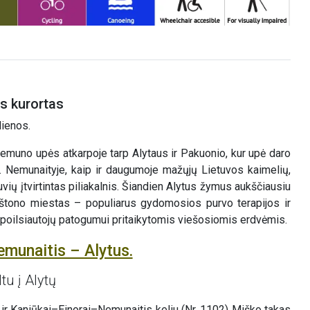
ns kurortas
dienos.
muno upės atkarpoje tarp Alytaus ir Pakuonio, kur upė daro
ų. Nemunaityje, kaip ir daugumoje mažųjų Lietuvos kaimelių,
vių įtvirtintas piliakalnis. Šiandien Alytus žymus aukščiausiu
irštono miestas – populiarus gydomosios purvo terapijos ir
r poilsiautojų patogumui pritaikytomis viešosiomis erdvėmis.
emunaitis – Alytus.
tu į Alytų
ir Kaniūkai–Einorai–Nemunaitis keliu (Nr. 1102) Miško takas