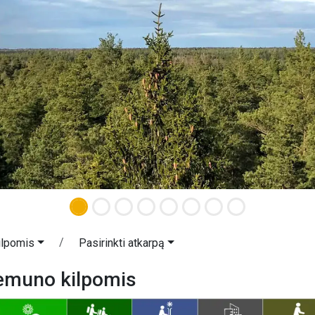
ilpomis
Pasirinkti atkarpą
Nemuno kilpomis