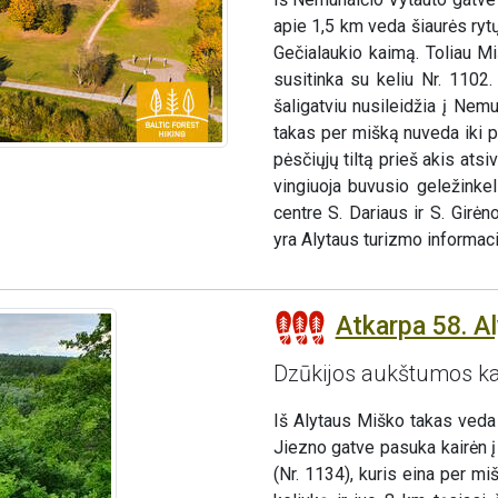
apie 1,5 km veda šiaurės rytų
Gečialaukio kaimą. Toliau Mi
susitinka su keliu Nr. 1102
šaligatviu nusileidžia į Ne
takas per mišką nuveda iki pė
pėsčiųjų tiltą prieš akis ats
vingiuoja buvusio geležinkel
centre S. Dariaus ir S. Girė
yra Alytaus turizmo informaci
Atkarpa 58. A
Dzūkijos aukštumos k
Iš Alytaus Miško takas veda 
Jiezno gatve pasuka kairėn 
(Nr. 1134), kuris eina per m