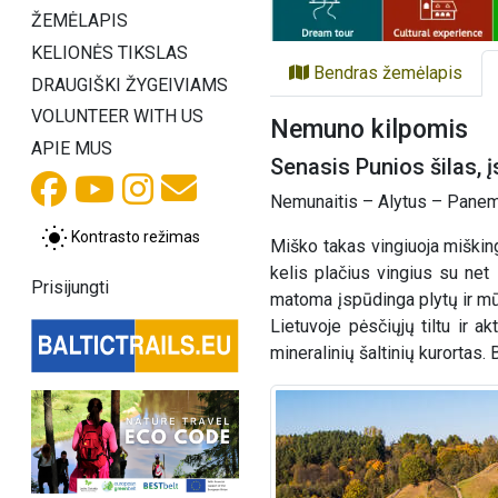
ŽEMĖLAPIS
KELIONĖS TIKSLAS
Bendras žemėlapis
DRAUGIŠKI ŽYGEIVIAMS
VOLUNTEER WITH US
Nemuno kilpomis
APIE MUS
Senasis Punios šilas, 
Nemunaitis – Alytus – Panemu
Kontrasto režimas
Miško takas vingiuoja miškin
kelis plačius vingius su net
Prisijungti
matoma įspūdinga plytų ir mūr
Lietuvoje pėsčiųjų tiltu ir 
mineralinių šaltinių kurortas