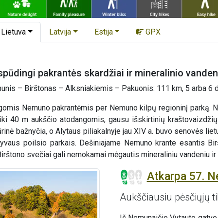
Lietuva
Latvija
Estija
GPX
įspūdingi pakrantės skardžiai ir mineralinio vande
nis – Birštonas – Alksniakiemis – Pakuonis: 111 km, 5 arba 6 
gomis Nemuno pakrantėmis per Nemuno kilpų regioninį parką. Ne
 iki 40 m aukščio atodangomis, gausu išskirtinių kraštovaizdži
inė bažnyčia, o Alytaus piliakalnyje jau XIV a. buvo senovės lietu
aktyvaus poilsio parkais. Dešiniajame Nemuno krante esantis B
. Birštono svečiai gali nemokamai mėgautis mineraliniu vandeniu i
Atkarpa 57. N
Aukščiausiu pėsčiųjų til
Iš Nemunaičio Vytauto gatve 